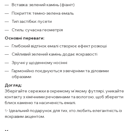
Вставка: зелений камінь (фіаніт)
Покриття: темно-зелена емаль
Тип застібки: пусети
Стиль: сучасна геометрія
Основні переваги:
Глибокий відтінок емалі створює ефект розкоші
Сяйливий зелений камінь додає яскравості
Зручні у щоденному носінні
Гармонійно поєднуються з вечірніми та діловими
образами
Догляд:
Зберігайте сережки в окремому м’якому футлярі, уникайте
контакту з хімічними речовинами та вологою, щоб зберегти
блиск каменю та насиченість емалі.
✨ Ідеальний подарунок для тих, хто любить елегантність із
яскравим акцентом.