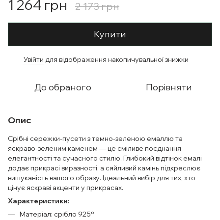
1 264 грн
2 173 грн
Купити
Увійти
для відображення накопичувальної знижки
%
До обраного
Порівняти
Опис
Срібні сережки-пусети з темно-зеленою емаллю та
яскраво-зеленим каменем — це сміливе поєднання
елегантності та сучасного стилю. Глибокий відтінок емалі
додає прикрасі виразності, а сяйливий камінь підкреслює
вишуканість вашого образу. Ідеальний вибір для тих, хто
цінує яскраві акценти у прикрасах.
Характеристики:
Матеріал: срібло 925°