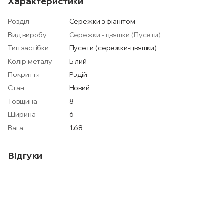
Характеристики
Розділ
Сережки з фіанітом
Вид виробу
Сережки - цвяшки (Пусети)
Тип застібки
Пусети (сережки-цвяшки)
Колір металу
Білий
Покриття
Родій
Стан
Новий
Товщина
8
Ширина
6
Вага
1.68
Відгуки