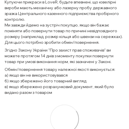
Купуючи прикраси в LoveR, будьте впевнені, що ювелірні
вироби мають механічну або лазерну пробу державного
зразка Центрального казенного підприємства пробірного
контролю.
Ми завжди йдемо на зустріч покупцю, якщо він бажає
поміняти або повернути товар по причині невідповідного
розміру (наприклад, розмір кільця або швензи на сережках).
Для цього потрібно зробити обмін/повернення.
Згідно Закону України "Про захист прав споживачів" ви
можете протягом 14 днів з моменту покупки повернути
товар при умові виконання норм, які зазначені у Законі.
Обмін/повернення товару належної якості виконується:
а) якщо він не використовувався
б) якщо збережено його товарний вигляд
в) якщо збережено розрахунковий документ, який було
видано разом з товаром