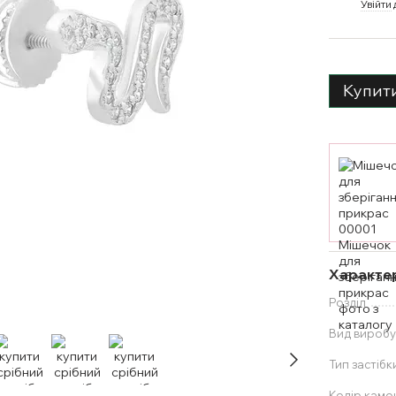
%
Увійти
Купит
Характе
Розділ
Вид вироб
Тип застібк
Колір каме