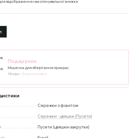
для відображення накопичувальної знижки
и
Подарунок
Мішечок для зберігання прикрас
75 грн
безкоштовно
ристики
Сережки з фіанітом
у
Сережки - цвяшки (Пусети)
и
Пусети (цвяшки-закрутки)
нів
Білий