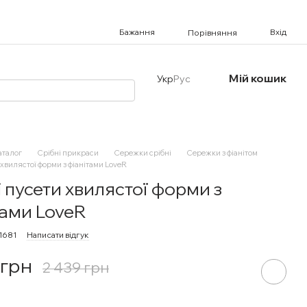
Бажання
Вхід
Порівняння
Мій кошик
Укр
Рус
аталог
Срібні прикраси
Сережки срібні
Сережки з фіанітом
 хвилястої форми з фіанітами LoveR
і пусети хвилястої форми з
тами LoveR
1681
Написати відгук
 грн
2 439 грн