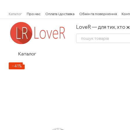
Перейти к основному контенту
Каталог
Про нас
Оплата і доставка
Обмін та повернення
Конт
LoveR — для тих, хто 
Каталог
−41%