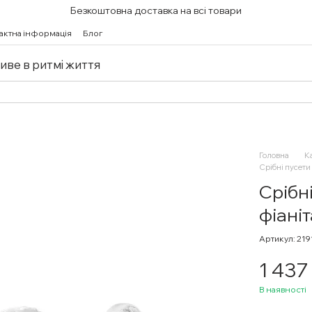
Безкоштовна доставка на всі товари
актна інформація
Блог
живе в ритмі життя
Головна
К
Срібні пусети
Срібн
фіані
Артикул: 219
1 437
В наявності