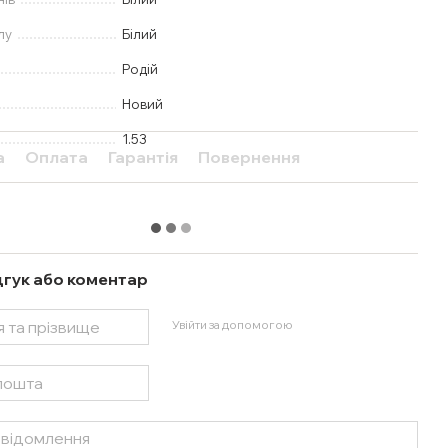
лу
Білий
Родій
Новий
1.53
а
Оплата
Гарантія
Повернення
дгук або коментар
Увійти за допомогою