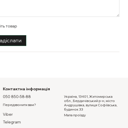
іть товар
адіслати
Контактна інформація
050 850-58-88
Україна, 13401, Житомирська
обл., Бердичівський р-н, місто
Передзвонити вам?
Андрушівка, вулиця Софіївська,
будинок 33
Viber
Мапа проїзду
Telegram