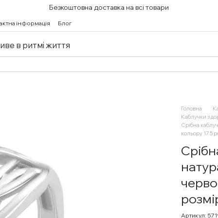
Безкоштовна доставка на всі товари
актна інформація
Блог
живе в ритмі життя
Головна
К
Каблучки з д
Срібна каблу
кольору 17.5 
Срібн
натур
черво
розмі
Артикул: 57