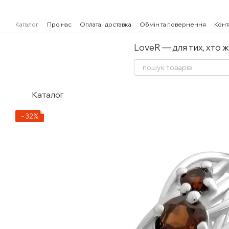
Перейти к основному контенту
Каталог
Про нас
Оплата і доставка
Обмін та повернення
Конт
LoveR — для тих, хто 
Каталог
−32%