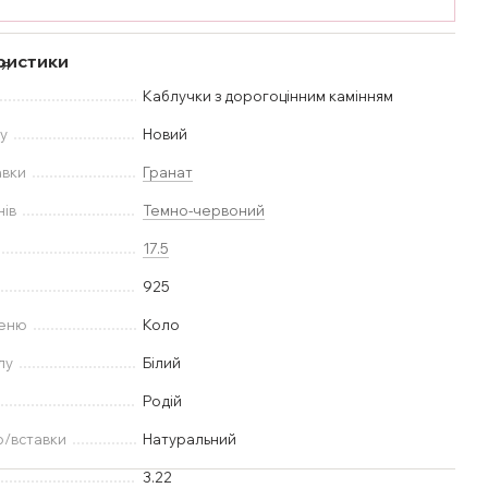
ристики
Каблучки з дорогоцінним камінням
у
Новий
авки
Гранат
нів
Темно-червоний
17.5
925
меню
Коло
лу
Білий
Родій
ю/вставки
Натуральний
3.22