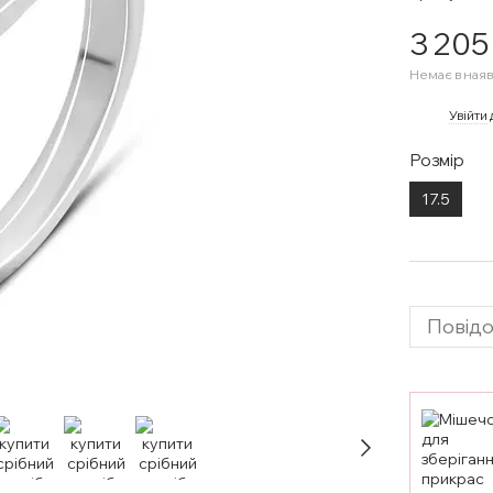
3 205
Немає в наяв
%
Увійти
Розмір
17.5
Повідо