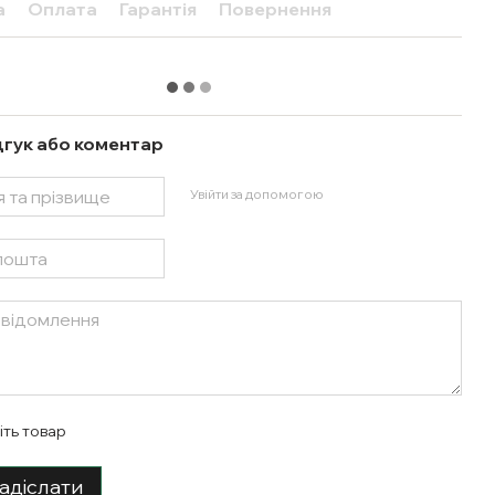
а
Оплата
Гарантія
Повернення
дгук або коментар
Увійти за допомогою
іть товар
адіслати