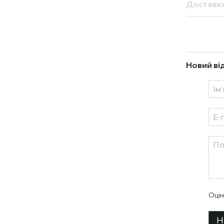
Доставк
Новий ві
Оцін
Н