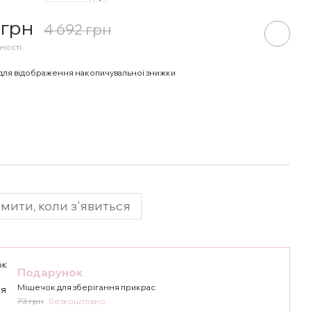
 грн
4 692 грн
ності
для відображення накопичувальної знижки
мити, коли з'явиться
Подарунок
Мішечок для зберігання прикрас
73 грн
безкоштовно