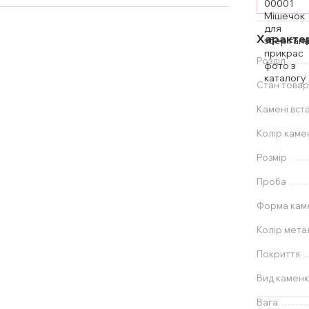
Характе
Розділ
Стан товар
Камені вст
Колір каме
Розмір
Проба
Форма ка
Колір мета
Покриття
Вид камен
Вага