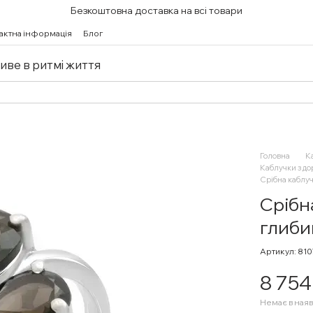
Безкоштовна доставка на всі товари
актна інформація
Блог
живе в ритмі життя
Головна
К
Каблучки з д
Срібна каблуч
Срібн
глиби
Артикул: 81
8 754
Немає в наяв