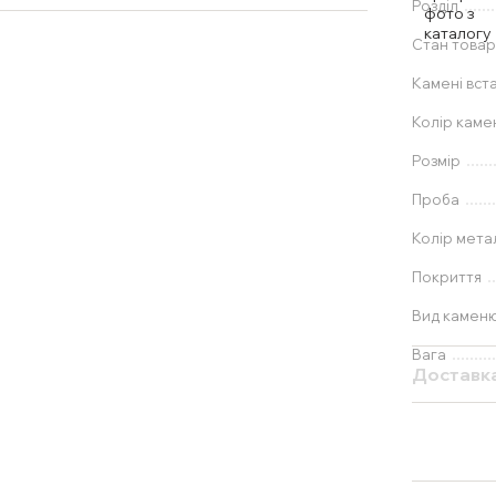
Розділ
Стан товар
Камені вст
Колір каме
Розмір
Проба
Колір мета
Покриття
Вид камен
Вага
Доставк