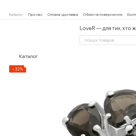
Перейти к основному контенту
Каталог
Про нас
Оплата і доставка
Обмін та повернення
Конт
LoveR — для тих, хто 
Каталог
−32%