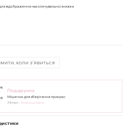
для відображення накопичувальної знижки
мити, коли з'явиться
Подарунок
Мішечок для зберігання прикрас
73 грн
безкоштовно
ристики