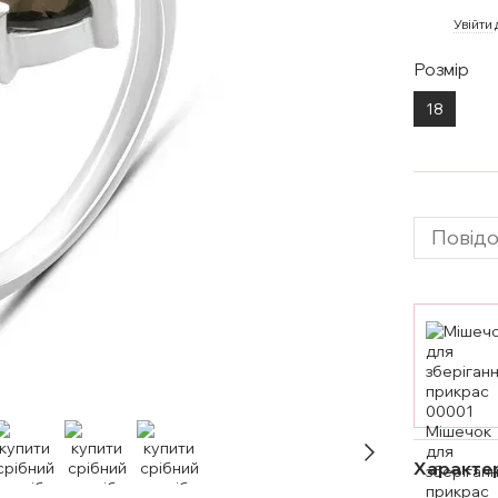
%
Увійти
Розмір
18
Повідо
Характе