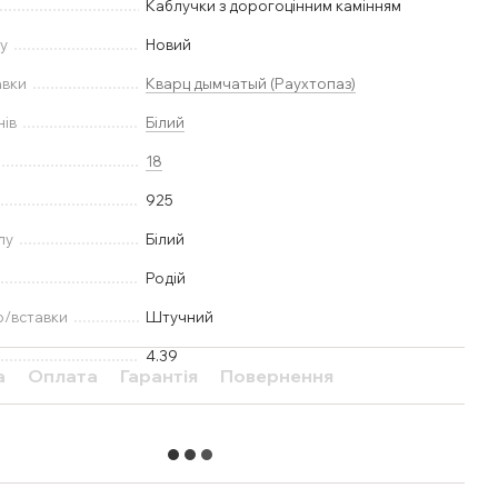
Каблучки з дорогоцінним камінням
у
Новий
авки
Кварц дымчатый (Раухтопаз)
нів
Білий
18
925
лу
Білий
Родій
ю/вставки
Штучний
4.39
а
Оплата
Гарантія
Повернення