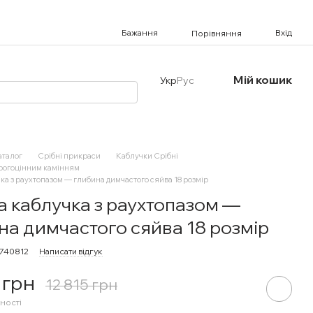
Бажання
Вхід
Порівняння
Мій кошик
Укр
Рус
аталог
Срібні прикраси
Каблучки Срібні
орогоцінним камінням
ка з раухтопазом — глибина димчастого сяйва 18 розмір
а каблучка з раухтопазом —
на димчастого сяйва 18 розмір
0740812
Написати відгук
 грн
12 815 грн
ності