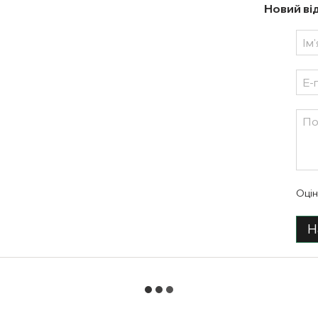
Новий ві
Оцін
Н