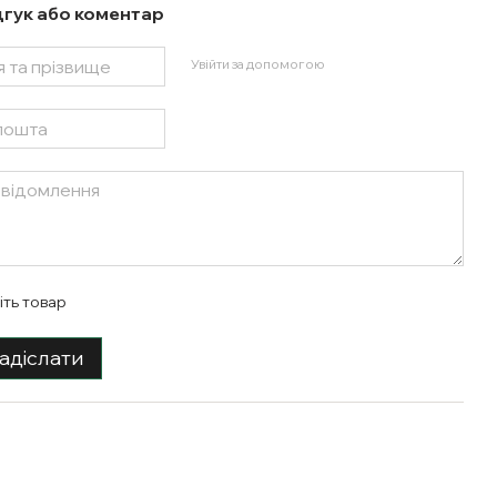
дгук або коментар
Увійти за допомогою
іть товар
адіслати