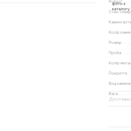
Розділ
Стан товар
Камені вст
Колір каме
Розмір
Проба
Колір мета
Покриття
Вид камен
Вага
Доставк