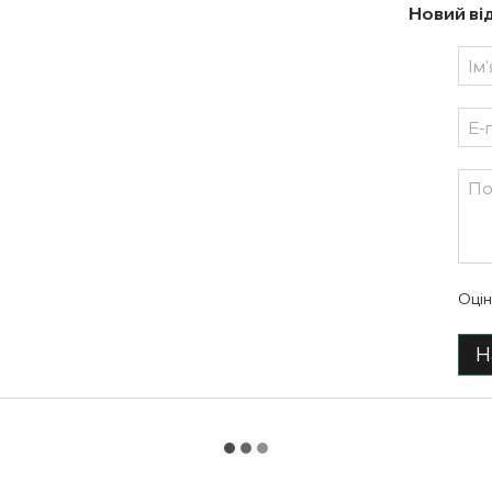
Новий ві
Оцін
Н