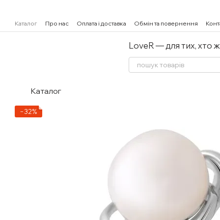
Перейти к основному контенту
Каталог
Про нас
Оплата і доставка
Обмін та повернення
Конт
LoveR — для тих, хто 
Каталог
−32%