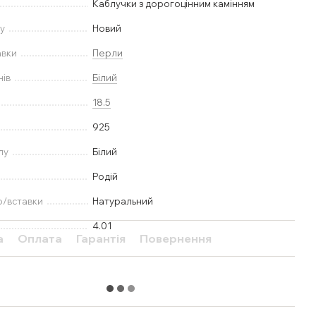
Каблучки з дорогоцінним камінням
у
Новий
авки
Перли
нів
Білий
18.5
925
лу
Білий
Родій
ю/вставки
Натуральний
4.01
а
Оплата
Гарантія
Повернення