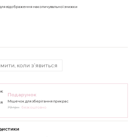
для відображення накопичувальної знижки
мити, коли з'явиться
Подарунок
Мішечок для зберігання прикрас
73 грн
безкоштовно
ристики