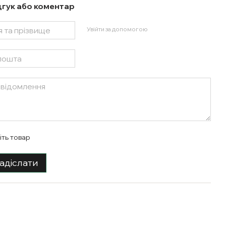
дгук або коментар
Увійти за допомогою
іть товар
адіслати