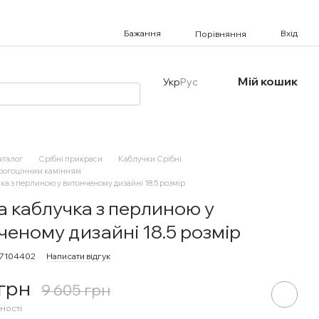
Бажання
Вхід
Порівняння
Мій кошик
Укр
Рус
аталог
Срібні прикраси
Каблучки Срібні
орогоцінним камінням
ка з перлиною у витонченому дизайні 18.5 розмір
а каблучка з перлиною у
ченому дизайні 18.5 розмір
17104402
Написати відгук
 грн
9 605 грн
ності