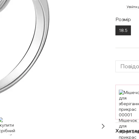
%
Увійти
Розмір
18.5
Повідо
Характе