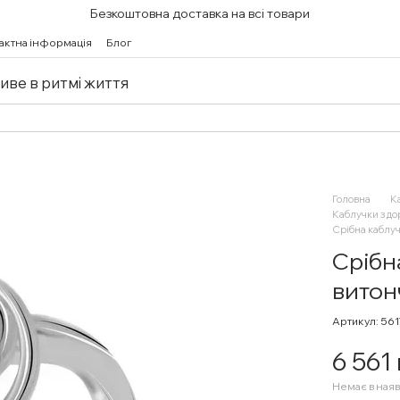
Безкоштовна доставка на всі товари
актна інформація
Блог
живе в ритмі життя
Головна
К
Каблучки з д
Срібна каблуч
Срібн
витон
Артикул: 56
6 561
Немає в наяв