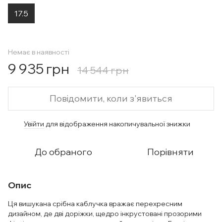
17.5
Немає в наявності
9 935 грн
14 544 грн
Повідомити, коли з'явиться
Увійти
для відображення накопичувальної знижки
%
До обраного
Порівняти
Опис
Ця вишукана срібна каблучка вражає перехресним
дизайном, де дві доріжки, щедро інкрустовані прозорими