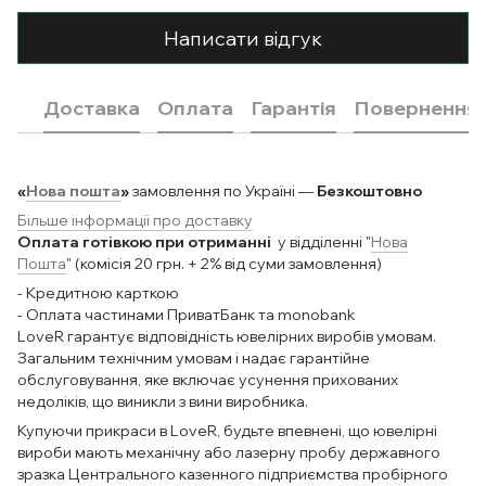
Написати відгук
Доставка
Оплата
Гарантія
Повернення
«
Нова пошта
»
замовлення по Україні —
Безкоштовно
Більше інформації про доставку
Оплата готівкою при отриманні
у відділенні "
Нова
Пошта
" (комісія 20 грн. + 2% від суми замовлення)
- Кредитною карткою
- Оплата частинами ПриватБанк та monobank
LoveR гарантує відповідність ювелірних виробів умовам.
Загальним технічним умовам і надає гарантійне
обслуговування, яке включає усунення прихованих
недоліків, що виникли з вини виробника.
Купуючи прикраси в LoveR, будьте впевнені, що ювелірні
вироби мають механічну або лазерну пробу державного
зразка Центрального казенного підприємства пробірного