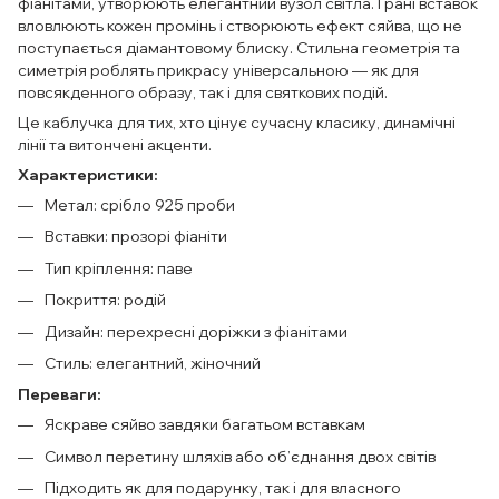
фіанітами, утворюють елегантний вузол світла. Грані вставок
вловлюють кожен промінь і створюють ефект сяйва, що не
поступається діамантовому блиску. Стильна геометрія та
симетрія роблять прикрасу універсальною — як для
повсякденного образу, так і для святкових подій.
Це каблучка для тих, хто цінує сучасну класику, динамічні
лінії та витончені акценти.
Характеристики:
Метал: срібло 925 проби
Вставки: прозорі фіаніти
Тип кріплення: паве
Покриття: родій
Дизайн: перехресні доріжки з фіанітами
Стиль: елегантний, жіночний
Переваги:
Яскраве сяйво завдяки багатьом вставкам
Символ перетину шляхів або об’єднання двох світів
Підходить як для подарунку, так і для власного