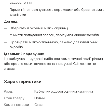
задоволення
Гармонійно поєднується з сережками або браслетами з
фіанітами
Догляд:
Зберігати в окремій м’якій скриньці
Уникати попадання вологи, парфумів і мийних засобів
Протирати м’якою тканиною, бажано для ювелірних
виробів
Ідеальний подарунок:
Ця каблучка — чудовий вибір для романтичної події, річниці
або просто як витончене зізнання в увазі. Світло, яке не
згасає.
Характеристики
Розділ
Каблучки з дорогоцінним камінням
Стан товару
Новий
Камені вставки
Опал