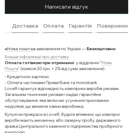
Написати відгук
Доставка
Оплата
Гарантія
Повернення
«
Нова пошта
»
замовлення по Україні —
Безкоштовно
Більше інформації про доставку
Оплата готівкою при отриманні
у відділенні "
Нова
Пошта
" (комісія 20 грн. + 2% від суми замовлення)
- Кредитною карткою
- Оплата частинами ПриватБанк та monobank
LoveR гарантує відповідність ювелірних виробів умовам.
Загальним технічним умовам і надає гарантійне
обслуговування, яке включає усунення прихованих
недоліків, що виникли з вини виробника.
Купуючи прикраси в LoveR, будьте впевнені, що ювелірні
вироби мають механічну або лазерну пробу державного
зразка Центрального казенного підприємства пробірного
контролю.