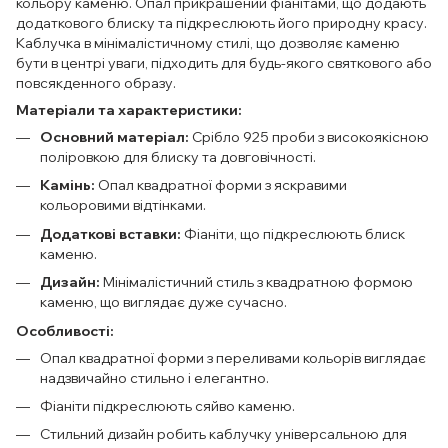
кольору каменю. Опал прикрашений фіанітами, що додають
додаткового блиску та підкреслюють його природну красу.
Каблучка в мінімалістичному стилі, що дозволяє каменю
бути в центрі уваги, підходить для будь-якого святкового або
повсякденного образу.
Матеріали та характеристики:
Основний матеріал:
Срібло 925 проби з високоякісною
поліровкою для блиску та довговічності.
Камінь:
Опал квадратної форми з яскравими
кольоровими відтінками.
Додаткові вставки:
Фіаніти, що підкреслюють блиск
каменю.
Дизайн:
Мінімалістичний стиль з квадратною формою
каменю, що виглядає дуже сучасно.
Особливості:
Опал квадратної форми з переливами кольорів виглядає
надзвичайно стильно і елегантно.
Фіаніти підкреслюють сяйво каменю.
Стильний дизайн робить каблучку універсальною для