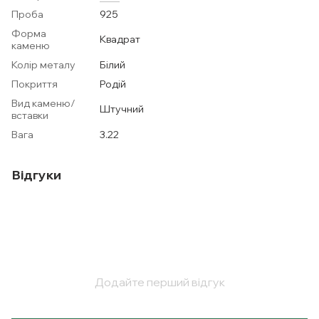
Проба
925
Форма
Квадрат
каменю
Колір металу
Білий
Покриття
Родій
Вид каменю/
Штучний
вставки
Вага
3.22
Відгуки
Додайте перший відгук