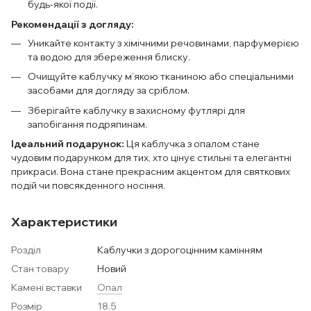
будь-якої події.
Рекомендації з догляду:
Уникайте контакту з хімічними речовинами, парфумерією
та водою для збереження блиску.
Очищуйте каблучку м’якою тканиною або спеціальними
засобами для догляду за сріблом.
Зберігайте каблучку в захисному футлярі для
запобігання подряпинам.
Ідеальний подарунок:
Ця каблучка з опалом стане
чудовим подарунком для тих, хто цінує стильні та елегантні
прикраси. Вона стане прекрасним акцентом для святкових
подій чи повсякденного носіння.
Характеристики
Розділ
Каблучки з дорогоцінним камінням
Стан товару
Новий
Камені вставки
Опал
Розмір
18.5