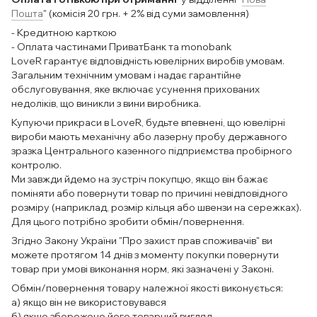
Пошта
" (комісія 20 грн. + 2% від суми замовлення)
- Кредитною карткою
- Оплата частинами ПриватБанк та monobank
LoveR гарантує відповідність ювелірних виробів умовам.
Загальним технічним умовам і надає гарантійне
обслуговування, яке включає усунення прихованих
недоліків, що виникли з вини виробника.
Купуючи прикраси в LoveR, будьте впевнені, що ювелірні
вироби мають механічну або лазерну пробу державного
зразка Центрального казенного підприємства пробірного
контролю.
Ми завжди йдемо на зустріч покупцю, якщо він бажає
поміняти або повернути товар по причині невідповідного
розміру (наприклад, розмір кільця або швензи на сережках).
Для цього потрібно зробити обмін/повернення.
Згідно Закону України "Про захист прав споживачів" ви
можете протягом 14 днів з моменту покупки повернути
товар при умові виконання норм, які зазначені у Законі.
Обмін/повернення товару належної якості виконується:
а) якщо він не використовувався
б) якщо збережено його товарний вигляд