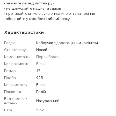
• знімайте перед миттям рук
• не допускайте падінь та ударів
• протирайте м’якою сухою тканиною після носіння
• зберігайте у коробочці або мішечку
Характеристики
Розділ
Каблучки з дорогоцінним камінням
Стан товару
Новий
Камені вставки
Перли барочні
Колір каменів
Білий
Розмір
17
Проба
925
Колір металу
Білий
Покриття
Родій
Вид каменю/
Натуральний
вставки
Вага
5.62