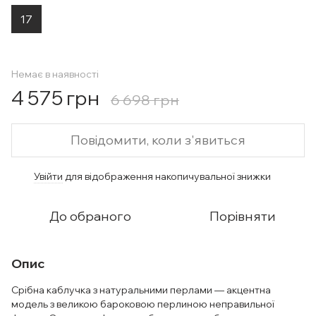
17
Немає в наявності
4 575 грн
6 698 грн
Повідомити, коли з'явиться
Увійти
для відображення накопичувальної знижки
%
До обраного
Порівняти
Опис
Срібна каблучка з натуральними перлами — акцентна
модель з великою бароковою перлиною неправильної