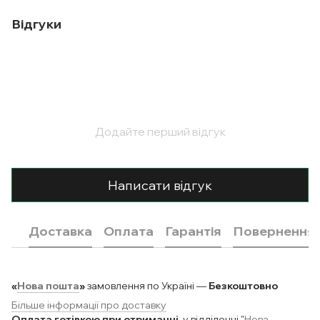
Відгуки
Додайте перший відгук
Написати відгук
Доставка
Оплата
Гарантія
Повернення
«
Нова пошта
»
замовлення по Україні —
Безкоштовно
Більше інформації про доставку
Оплата готівкою при отриманні
у відділенні "
Нова