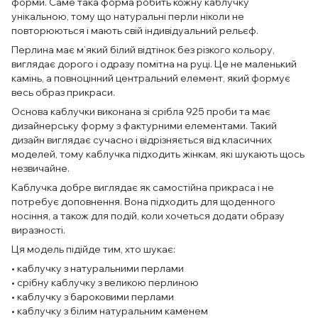
форми. Саме така форма робить кожну каблучку
унікальною, тому що натуральні перли ніколи не
повторюються і мають свій індивідуальний рельєф.
Перлина має м’який білий відтінок без різкого кольору,
виглядає дорого і одразу помітна на руці. Це не маленький
камінь, а повноцінний центральний елемент, який формує
весь образ прикраси.
Основа каблучки виконана зі срібла 925 проби та має
дизайнерську форму з фактурними елементами. Такий
дизайн виглядає сучасно і відрізняється від класичних
моделей, тому каблучка підходить жінкам, які шукають щось
незвичайне.
Каблучка добре виглядає як самостійна прикраса і не
потребує доповнення. Вона підходить для щоденного
носіння, а також для подій, коли хочеться додати образу
виразності.
Ця модель підійде тим, хто шукає:
• каблучку з натуральними перлами
• срібну каблучку з великою перлиною
• каблучку з бароковими перлами
• каблучку з білим натуральним каменем