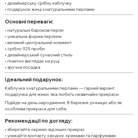
• дизайнерську срібну каблучку
• подарунок жінці з натуральними перлами
Основні переваги:
• натуральні барокові перли
• унікальна форма перлини
• великий центральний елемент
• срібло 925 проби
• дизайнерський сучасний стиль
• помітно виглядає на руці
• зручна посадка
Ідеальний подарунок:
Каблучка з натуральними перлами — гарний варіант
подарунка для жінки, яка любить незвичайні прикраси.
Підійде на день народження, 8 березня, річницю або як
особлива прикраса для себе.
Рекомендації по догляду:
• зберігайте окремо від інших прикрас
• уникайте контакту з водою, кремами та парфумами