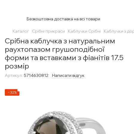
Безкоштовна доставка на всі товари
Каталог
Срібні прикраси
Каблучки Срібні
Каблучки з до
Срібна каблучка з натуральним
раухтопазом грушоподібної
форми та вставками з фіанітів 17.5
розмір
Артикул:
5714630812
Написати відгук
−32%