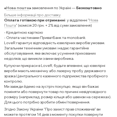
«
Нова пошта
»
замовлення по Україні —
Безкоштовно
Більше інформації про доставку
Оплата готівкою при отриманні
у відділенні "
Нова
Пошта
" (комісія 20 грн. + 2% від суми замовлення)
- Кредитною карткою
- Оплата частинами ПриватБанк та monobank
LoveR гарантує відповідність ювелірних виробів умовам.
Загальним технічним умовам і надає гарантійне
обслуговування, яке включає усунення прихованих
недоліків, що виникли з вини виробника.
Купуючи прикраси в LoveR, будьте впевнені, що ювелірні
вироби мають механічну або лазерну пробу державного
зразка Центрального казенного підприємства пробірного
контролю.
Ми завжди йдемо на зустріч покупцю, якщо він бажає
поміняти або повернути товар по причині невідповідного
розміру (наприклад, розмір кільця або швензи на сережках).
Для цього потрібно зробити обмін/повернення.
Згідно Закону України "Про захист прав споживачів" ви
можете протягом 14 днів з моменту покупки повернути