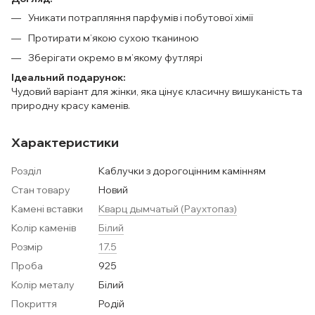
Уникати потрапляння парфумів і побутової хімії
Протирати м’якою сухою тканиною
Зберігати окремо в м’якому футлярі
Ідеальний подарунок:
Чудовий варіант для жінки, яка цінує класичну вишуканість та
природну красу каменів.
Характеристики
Розділ
Каблучки з дорогоцінним камінням
Стан товару
Новий
Камені вставки
Кварц дымчатый (Раухтопаз)
Колір каменів
Білий
Розмір
17.5
Проба
925
Колір металу
Білий
Покриття
Родій