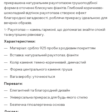
прикрашена натуральним раухтопазом грушоподібної
форми в оточенні блискучих фіанітів. Глибокий коричнево-
шоколадний відтінок раухтопаза створює ефект
благородної загадковості, роблячи прикрасу ідеальною для
вечірніх образів.
✨ Раухтопаз — камінь гармонії, що допомагає знайти спокій
та внутрішню рівновагу.
Характеристики:
Матеріал: срібло 925 проби з родієвим покриттям
Вставка: натуральний раухтопаз, фіаніти
Колір каменя: темно-коричневий, димчастий
Форма центрального каменя: груша
Вага виробу: уточнюється
Переваги:
Елегантний та благородний дизайн
Універсальна прикраса для будь-якого стилю
Безпечна гіпоалергенна основа
Догляд: