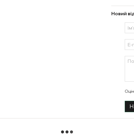
Новий ві
Оцін
Н