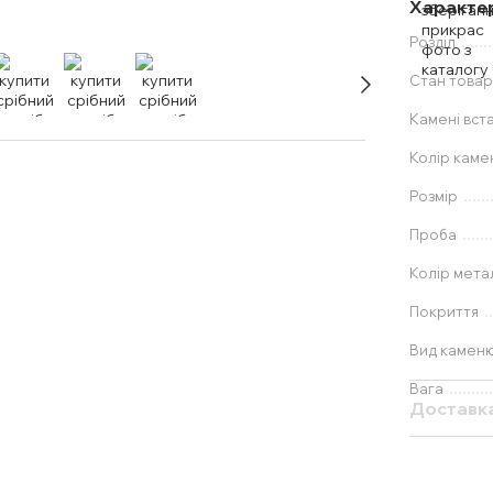
Характе
Розділ
Стан товар
Камені вст
Колір каме
Розмір
Проба
Колір мета
Покриття
Вид камен
Вага
Доставк