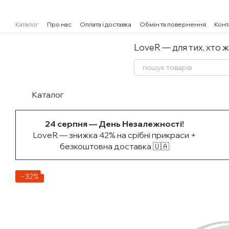
Перейти к основному контенту
Каталог
Про нас
Оплата і доставка
Обмін та повернення
Конт
LoveR — для тих, хто 
Каталог
24 серпня — День Незалежності!
LoveR — знижка 42% на срібні прикраси +
безкоштовна доставка 🇺🇦
−32%