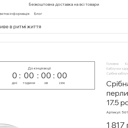
Безкоштовна доставка на всі товари
актна інформація
Блог
живе в ритмі життя
Головна
К
До кінця акції
Каблучки з д
0
00
00
00
Срібна каблуч
Срібн
дні
години
хв
сек
перли
17.5 р
Артикул: 56
1 817