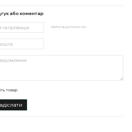
дгук або коментар
Увійти за допомогою
іть товар
адіслати