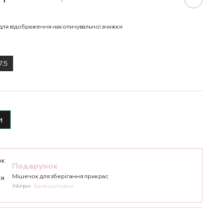
для відображення накопичувальної знижки
7.5
и
Подарунок
Мішечок для зберігання прикрас
73 грн
безкоштовно