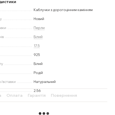
ристики
Каблучки з дорогоцінним камінням
у
Новий
авки
Перли
нів
Білий
17.5
925
лу
Білий
Родій
ю/вставки
Натуральний
2.56
а
Оплата
Гарантія
Повернення