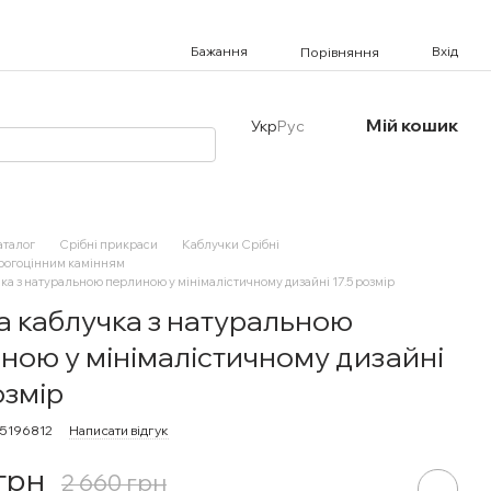
Бажання
Вхід
Порівняння
Мій кошик
Укр
Рус
аталог
Срібні прикраси
Каблучки Срібні
орогоцінним камінням
ка з натуральною перлиною у мінімалістичному дизайні 17.5 розмір
а каблучка з натуральною
ною у мінімалістичному дизайні
озмір
15196812
Написати відгук
 грн
2 660 грн