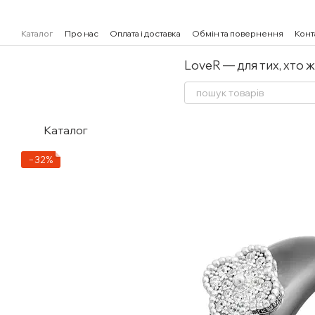
Перейти к основному контенту
Каталог
Про нас
Оплата і доставка
Обмін та повернення
Конт
LoveR — для тих, хто 
Каталог
−32%