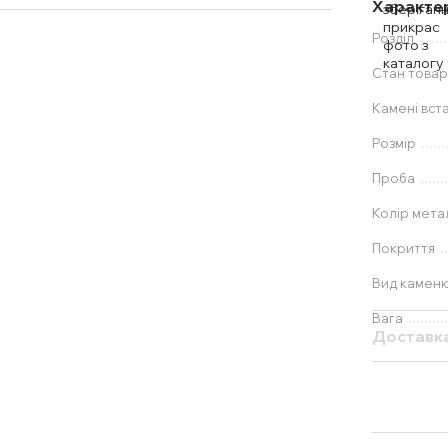
Характе
Розділ
Стан товар
Камені вст
Розмір
Проба
Колір мета
Покриття
Вид камен
Вага
Доставк