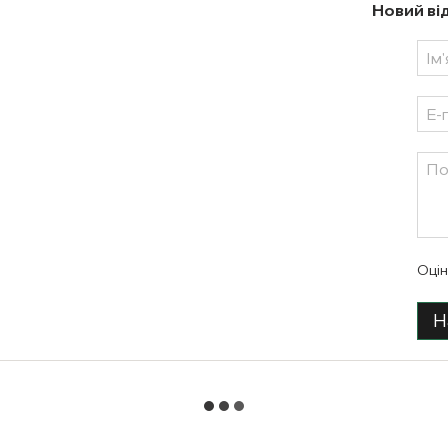
Новий ві
Оцін
Н