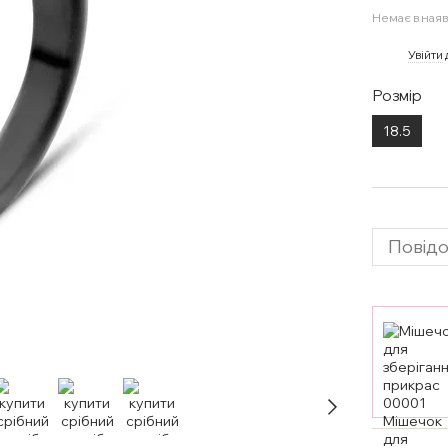
Немає в наяв
%
Увійти
Розмір
18.5
Повідо