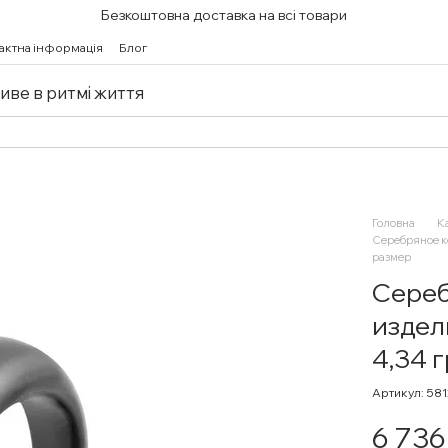
Безкоштовна доставка на всі товари
актна інформація
Блог
живе в ритмі життя
Головна
К
Серебряное ко
размер
Сереб
издел
4,34 г
Артикул: 58
6 736