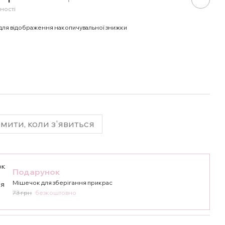
ності
для відображення накопичувальної знижки
мити, коли з'явиться
Подарунок
Мішечок для зберігання прикрас
73 грн
безкоштовно