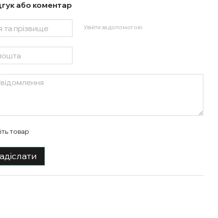
дгук або коментар
Увійти за допомогою
іть товар
адіслати