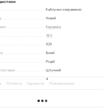
ристики
Каблучки з керамікою
у
Новий
авки
Кераміка
18.5
925
лу
Білий
Родій
ю/вставки
Штучний
4
а
Оплата
Гарантія
Повернення