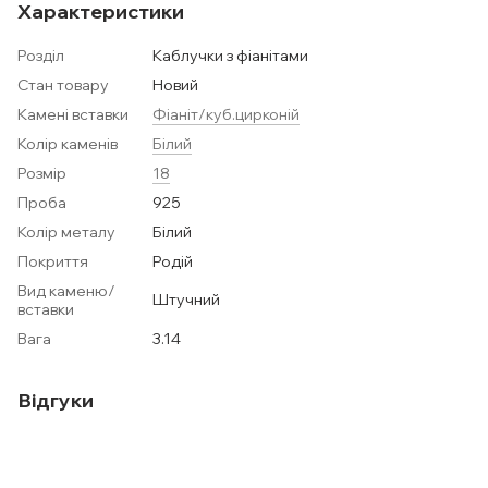
Характеристики
Розділ
Каблучки з фіанітами
Стан товару
Новий
Камені вставки
Фіаніт/куб.цирконій
Колір каменів
Білий
Розмір
18
Проба
925
Колір металу
Білий
Покриття
Родій
Вид каменю/
Штучний
вставки
Вага
3.14
Відгуки