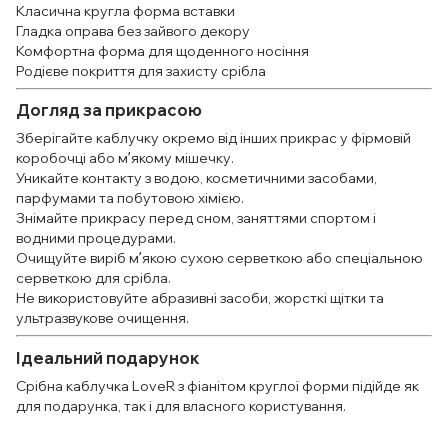
Класична кругла форма вставки
Гладка оправа без зайвого декору
Комфортна форма для щоденного носіння
Родієве покриття для захисту срібла
Догляд за прикрасою
Зберігайте каблучку окремо від інших прикрас у фірмовій
коробочці або мʼякому мішечку.
Уникайте контакту з водою, косметичними засобами,
парфумами та побутовою хімією.
Знімайте прикрасу перед сном, заняттями спортом і
водними процедурами.
Очищуйте виріб мʼякою сухою серветкою або спеціальною
серветкою для срібла.
Не використовуйте абразивні засоби, жорсткі щітки та
ультразвукове очищення.
Ідеальний подарунок
Срібна каблучка LoveR з фіанітом круглої форми підійде як
для подарунка, так і для власного користування.