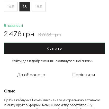
16.5
18
18.5
В наявності
2 478 грн
3 628 грн
Купити
Увійти
для відображення накопичувальної знижки
%
До обраного
Порівняти
Опис
Срібна каблучка LoveR виконана з центральною вставкою
фіаніту круглої форми. Камінь має чітку багатогранну