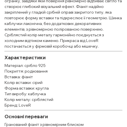
огранку, завдяки якій поверхня рівномірно відбиває світло та
створює глибокий візуальний ефект. Фіаніт надійно
закріплений у гладкій срібній оправі закритого типу, яка
повторює форму вставки та підкреслює її геометрію. Шинка
каблучки лаконічна, без додаткових декоративних
елементів, з рівномірною полірованою поверхнею.
Сріблястий колір металу гармонійно поєднується з
холодним відтінком каменю. Прикраса від LoveR
постачається у фірмовій коробочці або мішечку.
Характеристики
Матеріал: срібло 925
Покриття: родіювання
Вставка: фіаніт
Колір вставки: сірий
Форма вставки: кругла
Тип виробу: каблучка
Колір металу: сріблястий
Бренд: LoveR
Основні переваги
Гранований фіаніт з рівномірним блиском