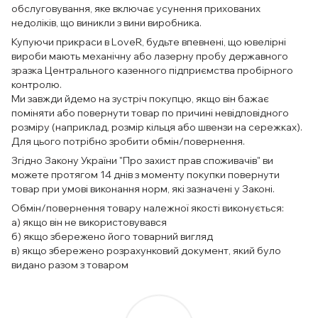
обслуговування, яке включає усунення прихованих
недоліків, що виникли з вини виробника.
Купуючи прикраси в LoveR, будьте впевнені, що ювелірні
вироби мають механічну або лазерну пробу державного
зразка Центрального казенного підприємства пробірного
контролю.
Ми завжди йдемо на зустріч покупцю, якщо він бажає
поміняти або повернути товар по причині невідповідного
розміру (наприклад, розмір кільця або швензи на сережках).
Для цього потрібно зробити обмін/повернення.
Згідно Закону України "Про захист прав споживачів" ви
можете протягом 14 днів з моменту покупки повернути
товар при умові виконання норм, які зазначені у Законі.
Обмін/повернення товару належної якості виконується:
а) якщо він не використовувався
б) якщо збережено його товарний вигляд
в) якщо збережено розрахунковий документ, який було
видано разом з товаром