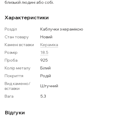
близькій людині або собі.
Характеристики
Розділ
Каблучки з керамікою
Стан товару
Новий
Камені вставки
Кераміка
Розмір
18.5
Проба
925
Колір металу
Білий
Покриття
Родій
Вид каменю/
Штучний
вставки
Вага
5.3
Відгуки