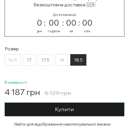
безкоштовна доставка 🇺🇦
До кінця акції
0
00
00
00
дні
години
хв
сек
Розмір
16.5
17
17.5
18
18.5
В наявності
4 187 грн
6 129 грн
Купити
Увійти
для відображення накопичувальної знижки
%