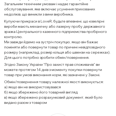
Загальним технічним умовам і надає гарантійне
обслуговування, яке включає усунення прихованих
недоліків, що виникли з вини виробника.
Купуючи прикраси в LoveR, будьте впевнені, що ювелірні
вироби мають механічну або лазерну пробу державного
зразка Центрального казенного підприємства пробірного
контролю.
Ми завжди йдемо на зустріч покупцю, якщо він бажає
поміняти або повернути товар по причині невідповідного
розміру (наприклад, розмір кільця або швензи на сережках).
Для цього потрібно зробити обмін/повернення.
Згідно Закону України "Про захист прав споживачів" ви
можете протягом 14 днів з моменту покупки повернути
товар при умові виконання норм, які зазначені у Законі.
Обмін/повернення товару належної якості виконується:
а) якщо він не використовувався
б) якщо збережено його товарний вигляд
в) якщо збережено розрахунковий документ, який було
видано разом з товаром