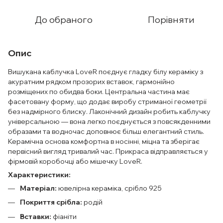
До обраного
Порівняти
Опис
Вишукана каблучка LoveR поєднує гладку білу кераміку з
акуратним рядком прозорих вставок, гармонійно
розміщених по обидва боки. Центральна частина має
фасетовану форму, що додає виробу стриманої геометрії
без надмірного блиску. Лаконічний дизайн робить каблучку
універсальною — вона легко поєднується з повсякденними
образами та водночас доповнює більш елегантний стиль.
Керамічна основа комфортна в носінні, міцна та зберігає
первісний вигляд тривалий час. Прикраса відправляється у
фірмовій коробочці або мішечку LoveR.
Характеристики:
Матеріал:
ювелірна кераміка, срібло 925
Покриття срібла:
родій
Вставки:
фіаніти