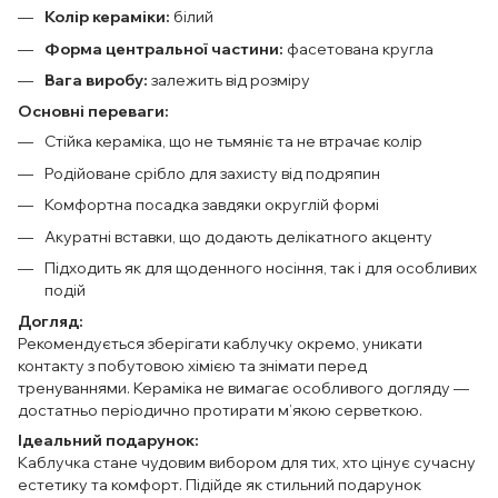
Колір кераміки:
білий
Форма центральної частини:
фасетована кругла
Вага виробу:
залежить від розміру
Основні переваги:
Стійка кераміка, що не тьмяніє та не втрачає колір
Родійоване срібло для захисту від подряпин
Комфортна посадка завдяки округлій формі
Акуратні вставки, що додають делікатного акценту
Підходить як для щоденного носіння, так і для особливих
подій
Догляд:
Рекомендується зберігати каблучку окремо, уникати
контакту з побутовою хімією та знімати перед
тренуваннями. Кераміка не вимагає особливого догляду —
достатньо періодично протирати м’якою серветкою.
Ідеальний подарунок:
Каблучка стане чудовим вибором для тих, хто цінує сучасну
естетику та комфорт. Підійде як стильний подарунок