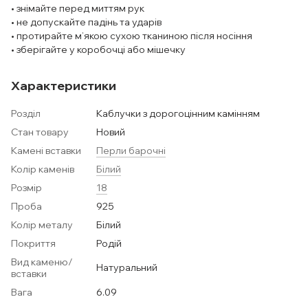
• знімайте перед миттям рук
• не допускайте падінь та ударів
• протирайте м’якою сухою тканиною після носіння
• зберігайте у коробочці або мішечку
Характеристики
Розділ
Каблучки з дорогоцінним камінням
Стан товару
Новий
Камені вставки
Перли барочні
Колір каменів
Білий
Розмір
18
Проба
925
Колір металу
Білий
Покриття
Родій
Вид каменю/
Натуральний
вставки
Вага
6.09