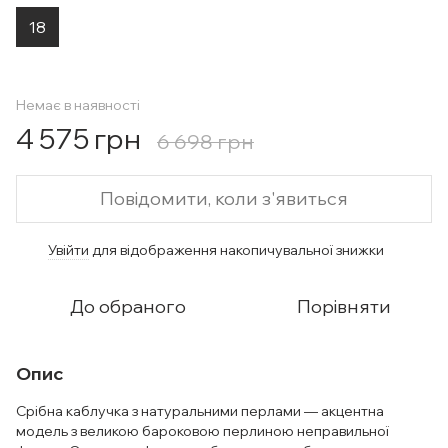
18
Немає в наявності
4 575 грн
6 698 грн
Повідомити, коли з'явиться
Увійти
для відображення накопичувальної знижки
%
До обраного
Порівняти
Опис
Срібна каблучка з натуральними перлами — акцентна
модель з великою бароковою перлиною неправильної