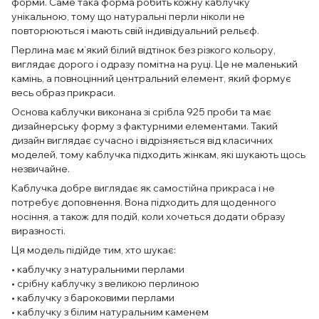
форми. Саме така форма робить кожну каблучку
унікальною, тому що натуральні перли ніколи не
повторюються і мають свій індивідуальний рельєф.
Перлина має м’який білий відтінок без різкого кольору,
виглядає дорого і одразу помітна на руці. Це не маленький
камінь, а повноцінний центральний елемент, який формує
весь образ прикраси.
Основа каблучки виконана зі срібла 925 проби та має
дизайнерську форму з фактурними елементами. Такий
дизайн виглядає сучасно і відрізняється від класичних
моделей, тому каблучка підходить жінкам, які шукають щось
незвичайне.
Каблучка добре виглядає як самостійна прикраса і не
потребує доповнення. Вона підходить для щоденного
носіння, а також для подій, коли хочеться додати образу
виразності.
Ця модель підійде тим, хто шукає:
• каблучку з натуральними перлами
• срібну каблучку з великою перлиною
• каблучку з бароковими перлами
• каблучку з білим натуральним каменем