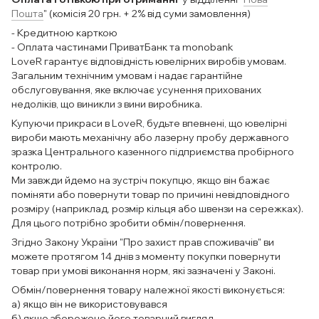
Пошта
" (комісія 20 грн. + 2% від суми замовлення)
- Кредитною карткою
- Оплата частинами ПриватБанк та monobank
LoveR гарантує відповідність ювелірних виробів умовам.
Загальним технічним умовам і надає гарантійне
обслуговування, яке включає усунення прихованих
недоліків, що виникли з вини виробника.
Купуючи прикраси в LoveR, будьте впевнені, що ювелірні
вироби мають механічну або лазерну пробу державного
зразка Центрального казенного підприємства пробірного
контролю.
Ми завжди йдемо на зустріч покупцю, якщо він бажає
поміняти або повернути товар по причині невідповідного
розміру (наприклад, розмір кільця або швензи на сережках).
Для цього потрібно зробити обмін/повернення.
Згідно Закону України "Про захист прав споживачів" ви
можете протягом 14 днів з моменту покупки повернути
товар при умові виконання норм, які зазначені у Законі.
Обмін/повернення товару належної якості виконується:
а) якщо він не використовувався
б) якщо збережено його товарний вигляд