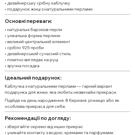
• дизайнерську срібну каблучку
• подарунок жінці з натуральними перлами
Основні переваги:
• натуральні барокові перли
• унікальна форма перлини
• великий центральний елемент
• срібло 925 проби
• дизайнерський сучасний стиль
• помітно виглядає на руці
• зручна посадка
Ідеальний подарунок:
Каблучка з натуральними перлами — гарний варіант
подарунка для жінки, яка любить незвичайні прикраси.
Підійде на день народження, 8 березня, річницю або як
особлива прикраса для себе.
Рекомендації по догляду:
• зберігайте окремо від інших прикрас
• уникайте контакту з водою, кремами та парфумами