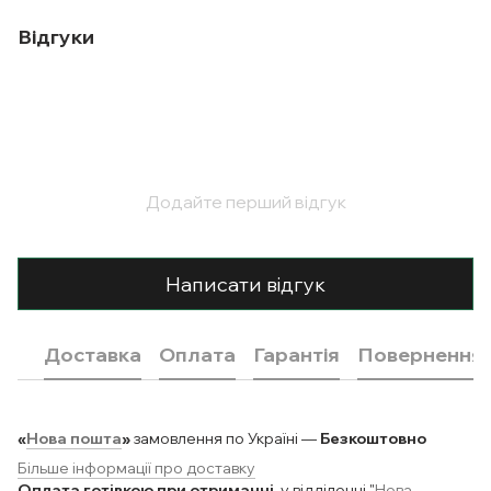
Відгуки
Додайте перший відгук
Написати відгук
Доставка
Оплата
Гарантія
Повернення
«
Нова пошта
»
замовлення по Україні —
Безкоштовно
Більше інформації про доставку
Оплата готівкою при отриманні
у відділенні "
Нова