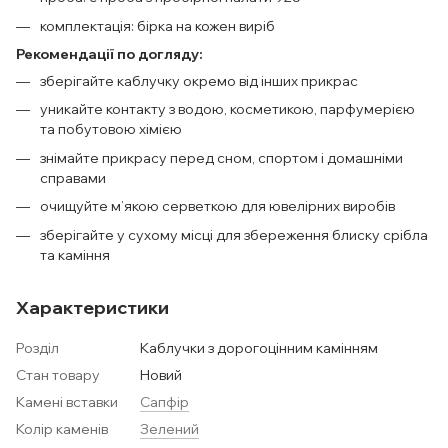
комплектація: бірка на кожен виріб
Рекомендації по догляду:
зберігайте каблучку окремо від інших прикрас
уникайте контакту з водою, косметикою, парфумерією
та побутовою хімією
знімайте прикрасу перед сном, спортом і домашніми
справами
очищуйте м’якою серветкою для ювелірних виробів
зберігайте у сухому місці для збереження блиску срібла
та каміння
Характеристики
Розділ
Каблучки з дорогоцінним камінням
Стан товару
Новий
Камені вставки
Сапфір
Колір каменів
Зелений