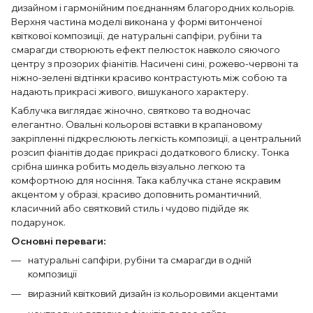
дизайном і гармонійним поєднанням благородних кольорів.
Верхня частина моделі виконана у формі витонченої
квіткової композиції, де натуральні сапфіри, рубіни та
смарагди створюють ефект пелюсток навколо сяючого
центру з прозорих фіанітів. Насичені сині, рожево-червоні та
ніжно-зелені відтінки красиво контрастують між собою та
надають прикрасі живого, вишуканого характеру.
Каблучка виглядає жіночно, святково та водночас
елегантно. Овальні кольорові вставки в крапановому
закріпленні підкреслюють легкість композиції, а центральний
розсип фіанітів додає прикрасі додаткового блиску. Тонка
срібна шинка робить модель візуально легкою та
комфортною для носіння. Така каблучка стане яскравим
акцентом у образі, красиво доповнить романтичний,
класичний або святковий стиль і чудово підійде як
подарунок.
Основні переваги:
натуральні сапфіри, рубіни та смарагди в одній
композиції
виразний квітковий дизайн із кольоровими акцентами