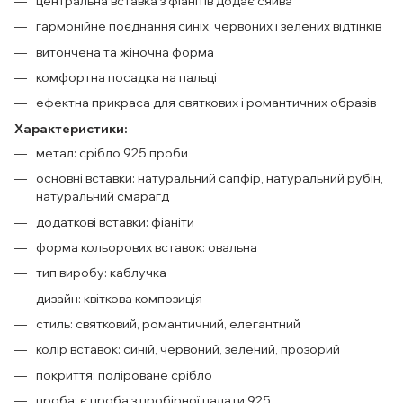
центральна вставка з фіанітів додає сяйва
гармонійне поєднання синіх, червоних і зелених відтінків
витончена та жіночна форма
комфортна посадка на пальці
ефектна прикраса для святкових і романтичних образів
Характеристики:
метал: срібло 925 проби
основні вставки: натуральний сапфір, натуральний рубін,
натуральний смарагд
додаткові вставки: фіаніти
форма кольорових вставок: овальна
тип виробу: каблучка
дизайн: квіткова композиція
стиль: святковий, романтичний, елегантний
колір вставок: синій, червоний, зелений, прозорий
покриття: поліроване срібло
проба: є проба з пробірної палати 925