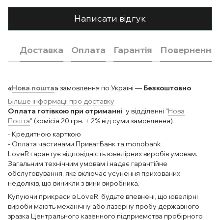
Написати відгук
Доставка
Оплата
Гарантія
Повернення
«
Нова пошта
»
замовлення по Україні —
Безкоштовно
Більше інформації про доставку
Оплата готівкою при отриманні
у відділенні "
Нова
Пошта
" (комісія 20 грн. + 2% від суми замовлення)
- Кредитною карткою
- Оплата частинами ПриватБанк та monobank
LoveR гарантує відповідність ювелірних виробів умовам.
Загальним технічним умовам і надає гарантійне
обслуговування, яке включає усунення прихованих
недоліків, що виникли з вини виробника.
Купуючи прикраси в LoveR, будьте впевнені, що ювелірні
вироби мають механічну або лазерну пробу державного
зразка Центрального казенного підприємства пробірного