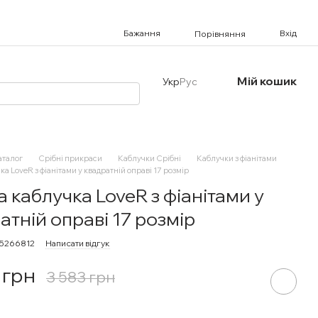
Бажання
Вхід
Порівняння
Мій кошик
Укр
Рус
аталог
Срібні прикраси
Каблучки Срібні
Каблучки з фіанітами
ка LoveR з фіанітами у квадратній оправі 17 розмір
а каблучка LoveR з фіанітами у
атній оправі 17 розмір
15266812
Написати відгук
 грн
3 583 грн