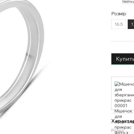
%
Увійти
Розмір
16.5
1
Купит
Характе
Розділ