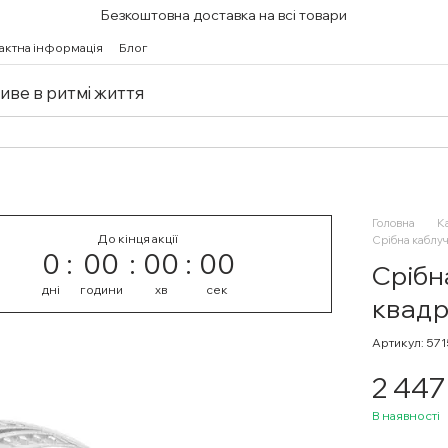
Безкоштовна доставка на всі товари
актна інформація
Блог
живе в ритмі життя
Головна
К
До кінця акції
Срібна каблуч
0
00
00
00
Срібн
дні
години
хв
сек
квадр
Артикул: 57
2 447
В наявності