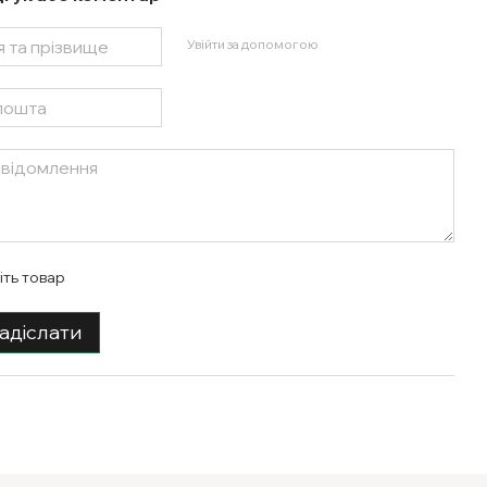
Увійти за допомогою
іть товар
адіслати