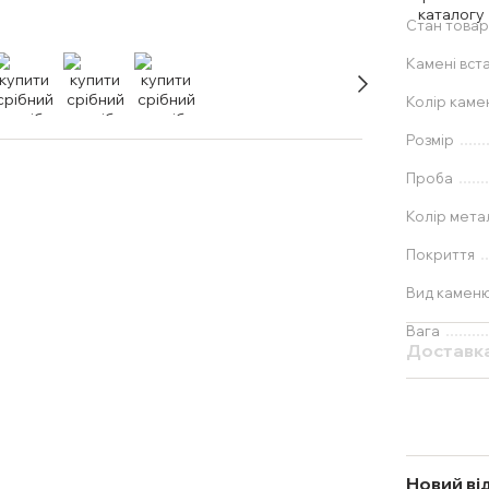
Стан товар
Камені вст
Колір каме
Розмір
Проба
Колір мета
Покриття
Вид камен
Вага
Доставк
Новий ві