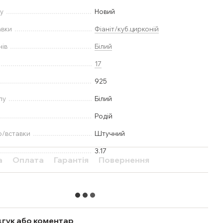
у
Новий
авки
Фіаніт/куб.цирконій
нів
Білий
17
925
лу
Білий
Родій
ю/вставки
Штучний
3.17
а
Оплата
Гарантія
Повернення
дгук або коментар