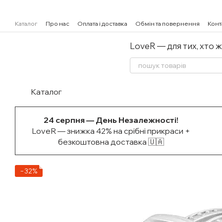
Перейти к основному контенту
Каталог
Про нас
Оплата і доставка
Обмін та повернення
Конт
LoveR — для тих, хто 
Каталог
24 серпня — День Незалежності!
LoveR — знижка 42% на срібні прикраси +
безкоштовна доставка 🇺🇦
−32%