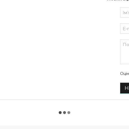
Оцін
Н