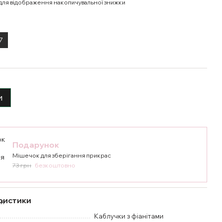
для відображення накопичувальної знижки
7
и
Подарунок
Мішечок для зберігання прикрас
73 грн
безкоштовно
ристики
Каблучки з фіанітами