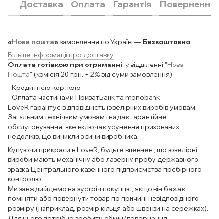
Доставка
Оплата
Гарантія
Повернення
«
Нова пошта
»
замовлення по Україні —
Безкоштовно
Більше інформації про доставку
Оплата готівкою при отриманні
у відділенні "
Нова
Пошта
" (комісія 20 грн. + 2% від суми замовлення)
- Кредитною карткою
- Оплата частинами ПриватБанк та monobank
LoveR гарантує відповідність ювелірних виробів умовам.
Загальним технічним умовам і надає гарантійне
обслуговування, яке включає усунення прихованих
недоліків, що виникли з вини виробника.
Купуючи прикраси в LoveR, будьте впевнені, що ювелірні
вироби мають механічну або лазерну пробу державного
зразка Центрального казенного підприємства пробірного
контролю.
Ми завжди йдемо на зустріч покупцю, якщо він бажає
поміняти або повернути товар по причині невідповідного
розміру (наприклад, розмір кільця або швензи на сережках).
Для цього потрібно зробити обмін/повернення.