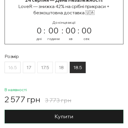
24 серпня — День Незалежності!
LoveR — знижка 42% на срібні прикраси +
безкоштовна доставка 🇺🇦
До кінця акції
0
00
00
00
дні
години
хв
сек
Розмір
16.5
17
17.5
18
18.5
В наявності
2 577 грн
3 773 грн
Купити