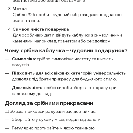
аметистами або взагалі без каменів.
Метал
Срібло 925 проби – чудовий вибір завдяки поєднанню
якості та ціни.
Символічність подарунка
Для особливих дат підійдуть каблучки з символічними
каменями, наприклад, гранатом або сердоліком.
Чому срібна каблучка – чудовий подарунок?
Символіка
: срібло символізує чистоту та щирість
почуттів.
Підходить для всіх вікових категорій
: універсальність
дозволяє підібрати прикрасу для будь-якого стилю.
Довговічність
: срібні вироби зберігають красу при
належному догляді.
Догляд за срібними прикрасами
Щоб ваші прикраси радували вас довгий час:
Зберігайте у сухому місці, подалі від вологи.
Регулярно протирайте м'якою тканиною.