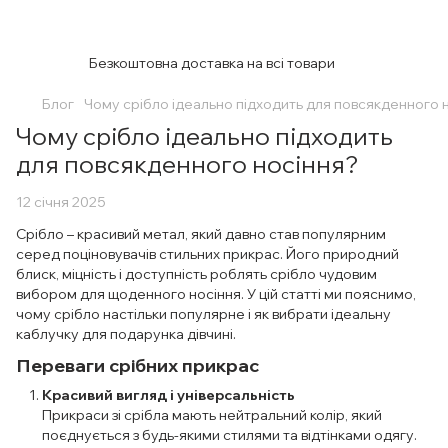
Безкоштовна доставка на всі товари
Блог
Чому срібло ідеально підходить для повсякденного 
Чому срібло ідеально підходить
для повсякденного носіння?
12 січня 2025
Срібло – красивий метал, який давно став популярним
серед поціновувачів стильних прикрас. Його природний
блиск, міцність і доступність роблять срібло чудовим
вибором для щоденного носіння. У цій статті ми пояснимо,
чому срібло настільки популярне і як вибрати ідеальну
каблучку для подарунка дівчині.
Переваги срібних прикрас
Красивий вигляд і універсальність
Прикраси зі срібла мають нейтральний колір, який
поєднується з будь-якими стилями та відтінками одягу.