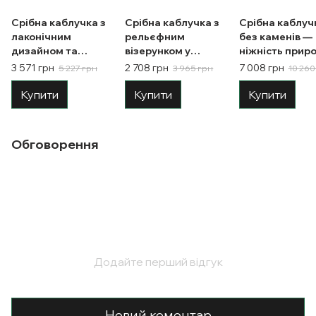
Срібна каблучка з
Срібна каблучка з
Срібна каблуч
лаконічним
рельєфним
без каменів —
дизайном та
візерунком у
ніжність приро
головою пантери
вигляді ромбів 17
металевому
3 571 грн
2 708 грн
7 008 грн
5 227 грн
3 965 грн
10 260
17 розмір
розмір
обрамленні 18
розмір
Купити
Купити
Купити
Обговорення
Додайте перший відгук
Новий коментар