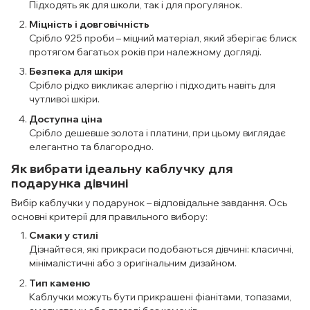
Підходять як для школи, так і для прогулянок.
Міцність і довговічність
Срібло 925 проби – міцний матеріал, який зберігає блиск
протягом багатьох років при належному догляді.
Безпека для шкіри
Срібло рідко викликає алергію і підходить навіть для
чутливої шкіри.
Доступна ціна
Срібло дешевше золота і платини, при цьому виглядає
елегантно та благородно.
Як вибрати ідеальну каблучку для
подарунка дівчині
Вибір каблучки у подарунок – відповідальне завдання. Ось
основні критерії для правильного вибору:
Смаки у стилі
Дізнайтеся, які прикраси подобаються дівчині: класичні,
мінімалістичні або з оригінальним дизайном.
Тип каменю
Каблучки можуть бути прикрашені фіанітами, топазами,