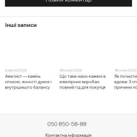
Інші записи
6 квітня 2026
18 січня 2026
18 січня 2026
Аметист — камінь
Що таке нано-камені в
Як почисти
спокою, ясності думок і
ювелірних виробах:
вдома: 3 с
внутрішнього балансу
повний гід для покупця
причини п
050 850-58-88
Контактна інформація