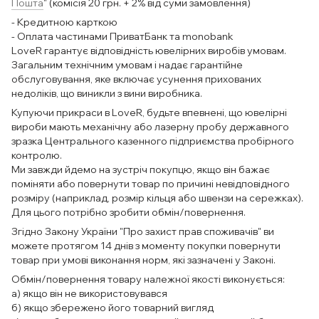
Пошта
" (комісія 20 грн. + 2% від суми замовлення)
- Кредитною карткою
- Оплата частинами ПриватБанк та monobank
LoveR гарантує відповідність ювелірних виробів умовам.
Загальним технічним умовам і надає гарантійне
обслуговування, яке включає усунення прихованих
недоліків, що виникли з вини виробника.
Купуючи прикраси в LoveR, будьте впевнені, що ювелірні
вироби мають механічну або лазерну пробу державного
зразка Центрального казенного підприємства пробірного
контролю.
Ми завжди йдемо на зустріч покупцю, якщо він бажає
поміняти або повернути товар по причині невідповідного
розміру (наприклад, розмір кільця або швензи на сережках).
Для цього потрібно зробити обмін/повернення.
Згідно Закону України "Про захист прав споживачів" ви
можете протягом 14 днів з моменту покупки повернути
товар при умові виконання норм, які зазначені у Законі.
Обмін/повернення товару належної якості виконується:
а) якщо він не використовувався
б) якщо збережено його товарний вигляд