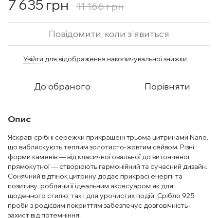
7 635 грн
11 166 грн
Повідомити, коли з'явиться
Увійти
для відображення накопичувальної знижки
%
До обраного
Порівняти
Опис
Яскраві срібні сережки прикрашені трьома цитринами Nano,
що виблискують теплим золотисто-жовтим сяйвом. Різні
форми каменів — від класичної овальної до витонченої
прямокутної — створюють гармонійний та сучасний дизайн.
Сонячний відтінок цитрину додає прикрасі енергії та
позитиву, роблячи її ідеальним аксесуаром як для
щоденного стилю, так і для урочистих подій. Срібло 925
проби з родієвим покриттям забезпечує довговічність і
захист від потемніння.