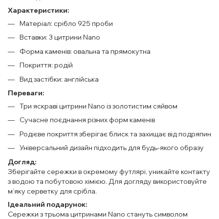
Характеристики:
Матеріал: срібло 925 проби
Вставки: 3 цитрини Nano
Форма каменів: овальна та прямокутна
Покриття: родій
Вид застібки: англійська
Переваги:
Три яскраві цитрини Nano із золотистим сяйвом
Сучасне поєднання різних форм каменів
Родієве покриття зберігає блиск та захищає від подряпин
Універсальний дизайн підходить для будь-якого образу
Догляд:
Зберігайте сережки в окремому футлярі, уникайте контакту
з водою та побутовою хімією. Для догляду використовуйте
м’яку серветку для срібла.
Ідеальний подарунок:
Сережки з трьома цитринами Nano стануть символом