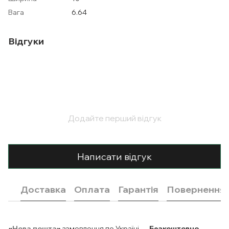
Вага
6.64
Відгуки
Додайте перший відгук
Написати відгук
Доставка
Оплата
Гарантія
Повернення
«
Нова пошта
»
замовлення по Україні —
Безкоштовно