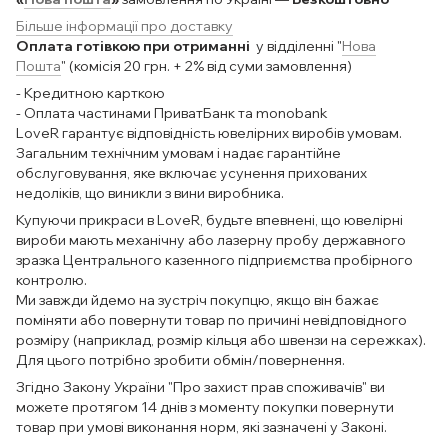
Більше інформації про доставку
Оплата готівкою при отриманні
у відділенні "
Нова
Пошта
" (комісія 20 грн. + 2% від суми замовлення)
- Кредитною карткою
- Оплата частинами ПриватБанк та monobank
LoveR гарантує відповідність ювелірних виробів умовам.
Загальним технічним умовам і надає гарантійне
обслуговування, яке включає усунення прихованих
недоліків, що виникли з вини виробника.
Купуючи прикраси в LoveR, будьте впевнені, що ювелірні
вироби мають механічну або лазерну пробу державного
зразка Центрального казенного підприємства пробірного
контролю.
Ми завжди йдемо на зустріч покупцю, якщо він бажає
поміняти або повернути товар по причині невідповідного
розміру (наприклад, розмір кільця або швензи на сережках).
Для цього потрібно зробити обмін/повернення.
Згідно Закону України "Про захист прав споживачів" ви
можете протягом 14 днів з моменту покупки повернути
товар при умові виконання норм, які зазначені у Законі.