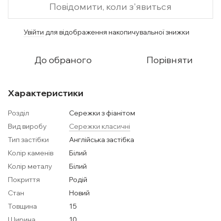
Повідомити, коли з'явиться
Увійти
для відображення накопичувальної знижки
%
До обраного
Порівняти
Характеристики
Розділ
Сережки з фіанітом
Вид виробу
Сережки класичні
Тип застібки
Англійська застібка
Колір каменів
Білий
Колір металу
Білий
Покриття
Родій
Стан
Новий
Товщина
15
Ширина
10