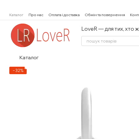
Перейти к основному контенту
Каталог
Про нас
Оплата і доставка
Обмін та повернення
Конт
LoveR — для тих, хто 
Каталог
−32%