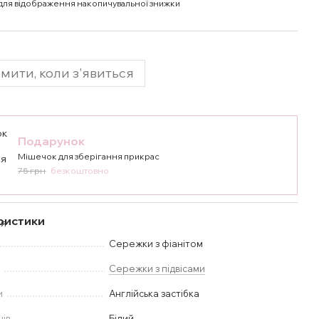
для відображення накопичувальної знижки
мити, коли з'явиться
Подарунок
Мішечок для зберігання прикрас
75 грн
безкоштовно
ристики
Сережки з фіанітом
у
Сережки з підвісами
и
Англійська застібка
нів
Білий