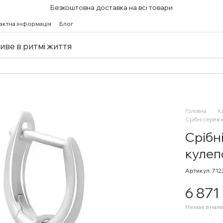
Безкоштовна доставка на всі товари
актна інформація
Блог
живе в ритмі життя
Головна
К
Срібні сережк
Срібн
кулеп
Артикул: 71
6 871
Немає в наяв