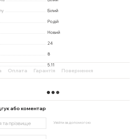
лу
Білий
Родій
Новий
24
8
5.11
а
Оплата
Гарантія
Повернення
дгук або коментар
Увійти за допомогою