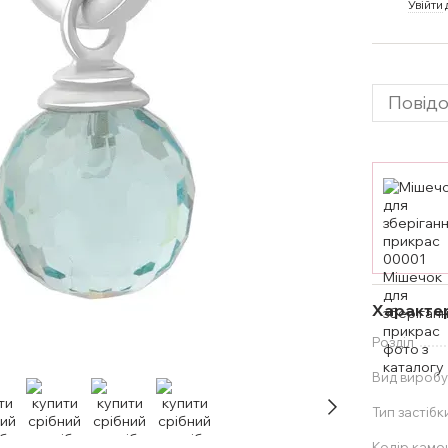
%
Увійти
Повідо
Характе
Розділ
Вид вироб
Тип застібк
Колір каме