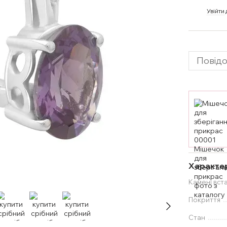
%
Увійти
Повідо
Характе
Камені вст
Покриття
Стан