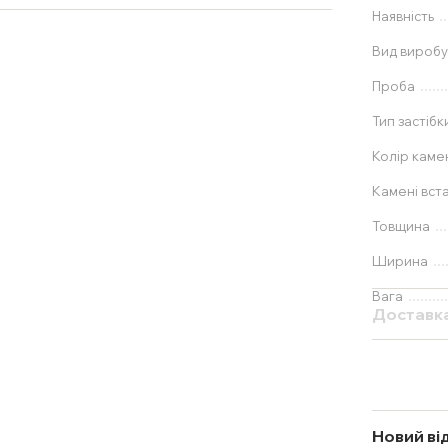
Наявність
Вид вироб
Проба
Тип застібк
Колір каме
Камені вста
Товщина
Ширина
Вага
Доставк
Новий ві