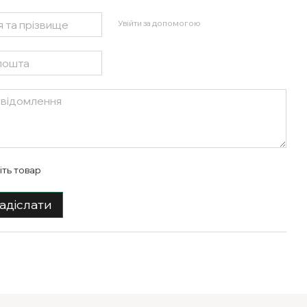
Увійти за допомогою
іть товар
адіслати