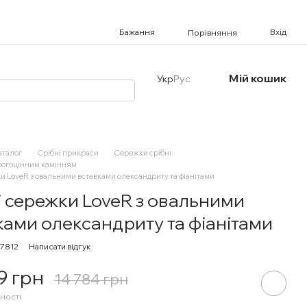
Бажання
Вхід
Порівняння
Мій кошик
Укр
Рус
аталог
Срібні прикраси
Сережки срібні
рогоцінним камінням
и LoveR з овальними вставками олександриту та фіанітами
і сережки LoveR з овальними
ками олександриту та фіанітами
67812
Написати відгук
9 грн
14 784 грн
ності