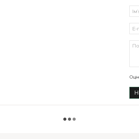
Оцін
Н