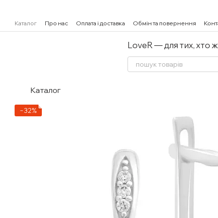
Перейти к основному контенту
Каталог
Про нас
Оплата і доставка
Обмін та повернення
Конт
LoveR — для тих, хто 
Каталог
−32%