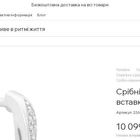
Безкоштовна доставка на всі товари
актна інформація
Блог
живе в ритмі життя
Головна
К
Сережки з до
Срібні сережк
Срібн
встав
Артикул: 22
10 09
Немає в наяв