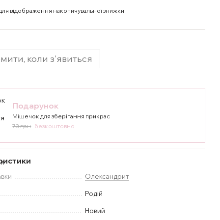
для відображення накопичувальної знижки
мити, коли з'явиться
Подарунок
Мішечок для зберігання прикрас
73 грн
безкоштовно
ристики
авки
Олександрит
Родій
Новий