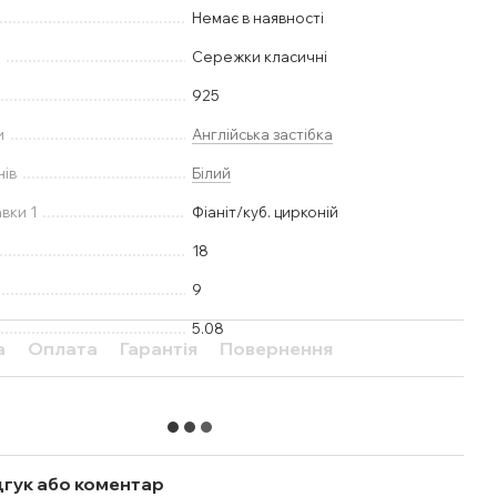
Немає в наявності
у
Сережки класичні
925
и
Англійська застібка
нів
Білий
вки 1
Фіаніт/куб. цирконій
18
9
5.08
а
Оплата
Гарантія
Повернення
дгук або коментар