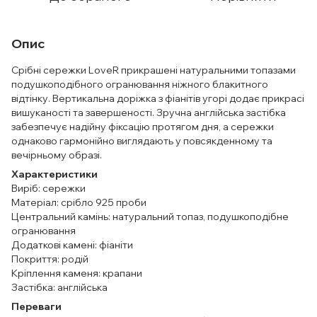
Опис
Срібні сережки LoveR прикрашені натуральними топазами
подушкоподібного огранювання ніжного блакитного
відтінку. Вертикальна доріжка з фіанітів угорі додає прикрасі
вишуканості та завершеності. Зручна англійська застібка
забезпечує надійну фіксацію протягом дня, а сережки
однаково гармонійно виглядають у повсякденному та
вечірньому образі.
Характеристики
Виріб: сережки
Матеріал: срібло 925 проби
Центральний камінь: натуральний топаз, подушкоподібне
огранювання
Додаткові камені: фіаніти
Покриття: родій
Кріплення каменя: крапани
Застібка: англійська
Переваги