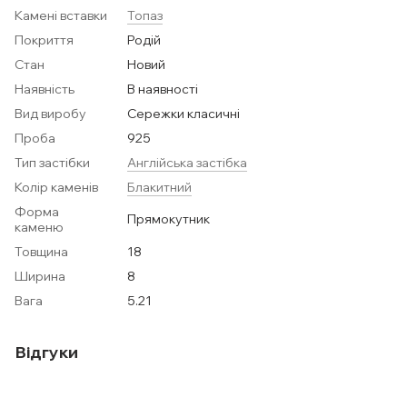
Камені вставки
Топаз
Покриття
Родій
Стан
Новий
Наявність
В наявності
Вид виробу
Сережки класичні
Проба
925
Тип застібки
Англійська застібка
Колір каменів
Блакитний
Форма
Прямокутник
каменю
Товщина
18
Ширина
8
Вага
5.21
Відгуки