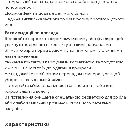
Натуральний топаз надає прикрасі особливої цінності та
неповторності
Доріжка фіанітів додає ефектного блиску
Надійна англійська застібка тримає форму протягом усього
дня
Рекомендації по догляду
Зберігайте сережки в окремому мішечку або футлярі, щоб
уникнути подряпин від контакту з іншими прикрасами
Знімайте виріб перед душем, купанням, сном та фізичними
навантаженнями
Уникайте контакту з парфумами, косметикою та побутовою
хімією — наносьте їх до одягання прикраси
Не піддавайте виріб різким перепадам температури, щоб
уберегти натуральний камінь
Протирайте м'якою тканиною після носіння, щоб зняти
жирові сліди та вологу
За потемніння очищайте спеціальною серветкою для срібла
або слабким мильним розчином, після чого ретельно
висушіть
Характеристики