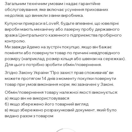
Загальним технічним умовам і надає гарантійне
обслуговування, яке включає усунення прихованих
недоліків, що виникли з вини виробника.
Купуючи прикраси в LoveR, будьте впевнені, що ювелірні
вироби мають механічну або лазерну пробу державного
зразка Центрального казенного підприємства пробірного
контролю.
Ми завжди йдемо на зустріч покупцю, якщо він бажає
поміняти або повернути товар по причині невідповідного
розміру (наприклад, розмір кільця або швензи на сережках).
Для цього потрібно зробити обмін/повернення.
Згідно Закону України "Про захист прав споживачів" ви
можете протягом 14 днів з моменту покупки повернути
товар при умові виконання норм, які зазначені у Законі.
Обмін/повернення товару належної якості виконується:
а) якщо він не використовувався
б) якщо збережено його товарний вигляд
в) якщо збережено розрахунковий документ, який було
видано разом з товаром