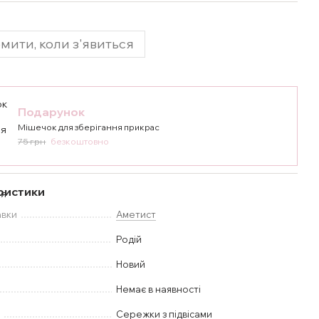
мити, коли з'явиться
Подарунок
Мішечок для зберігання прикрас
75 грн
безкоштовно
ристики
авки
Аметист
Родій
Новий
Немає в наявності
у
Сережки з підвісами