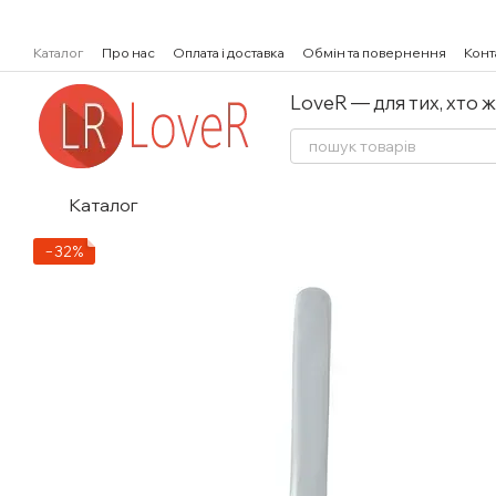
Перейти к основному контенту
Каталог
Про нас
Оплата і доставка
Обмін та повернення
Конт
LoveR — для тих, хто 
Каталог
−32%