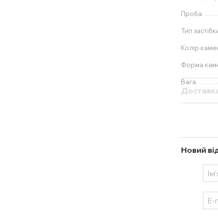
Проба
Тип застібк
Колір каме
Форма ка
Вага
Доставк
Новий ві