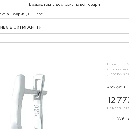
Безкоштовна доставка на всі товари
актна інформація
Блог
живе в ритмі життя
Головна
К
Сережки з до
, Сережки з п
Артикул: 18
12 77
Немає в наяв
%
Увійти