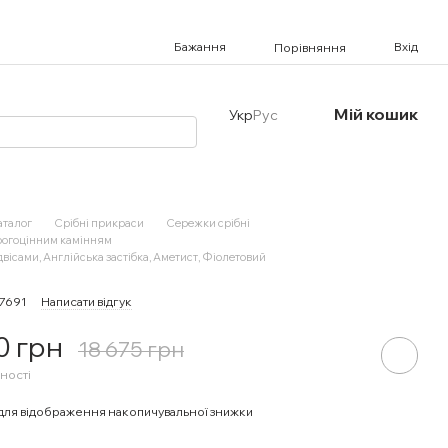
Бажання
Вхід
Порівняння
Мій кошик
Укр
Рус
аталог
Срібні прикраси
Сережки срібні
рогоцінним камінням
ідвісами, Англійська застібка, Аметист, Фіолетовий
87691
Написати відгук
0 грн
18 675 грн
ності
для відображення накопичувальної знижки