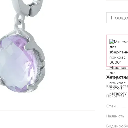
Повідо
Характе
Камені вст
Покриття
Стан
Наявність
Вид вироб