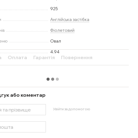
925
и
Англійська застібка
нів
Фіолетовий
меню
Овал
4.94
а
Оплата
Гарантія
Повернення
дгук або коментар
Увійти за допомогою