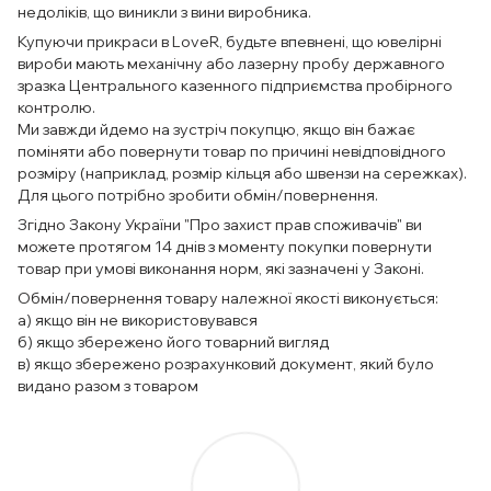
недоліків, що виникли з вини виробника.
Купуючи прикраси в LoveR, будьте впевнені, що ювелірні
вироби мають механічну або лазерну пробу державного
зразка Центрального казенного підприємства пробірного
контролю.
Ми завжди йдемо на зустріч покупцю, якщо він бажає
поміняти або повернути товар по причині невідповідного
розміру (наприклад, розмір кільця або швензи на сережках).
Для цього потрібно зробити обмін/повернення.
Згідно Закону України "Про захист прав споживачів" ви
можете протягом 14 днів з моменту покупки повернути
товар при умові виконання норм, які зазначені у Законі.
Обмін/повернення товару належної якості виконується:
а) якщо він не використовувався
б) якщо збережено його товарний вигляд
в) якщо збережено розрахунковий документ, який було
видано разом з товаром