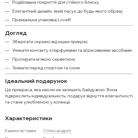
Родійоване покриття для стійкого блиску
Елегантний дизайн, який пасує до будь-якого образу
Преміальна упаковка LoveR
Догляд
Зберігати окремо від інших прикрас
Уникати контакту з парфумами та агресивними засобами
Протирати м’якою серветкою
Знімати перед спортом та сном
Ідеальний подарунок
Це прикраса, яка ніколи не залишить байдужою. Вона
підкреслить індивідуальність, подарує відчуття елегантності
та стане улюбленою у колекції.
Характеристики
Камені вставки
Олександрит