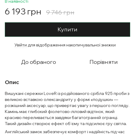
В наявності
6 193 грн
9 746 грн
Купити
Увійти
для відображення накопичувальної знижки
%
До обраного
Порівняти
Опис
Вишукані сережки LoveR із родійованого срібла 925 проби з
великою вставкою олександриту у формі «подушки» —
розкішний аксесуар, що привертає увагу з першого погляду.
Камінь має глибокий фіолетово-ліловий відтінок, який
красиво переливається завдяки багатогранній огранці.
Такий дизайн створює ефект об’єму та підсилює гру світла.
Англійський замок забезпечує комфорт і надійність під час