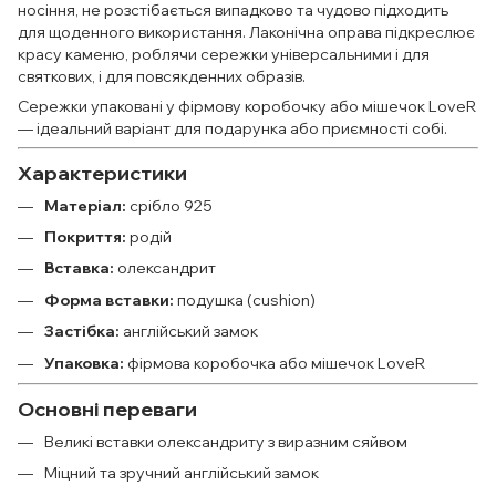
носіння, не розстібається випадково та чудово підходить
для щоденного використання. Лаконічна оправа підкреслює
красу каменю, роблячи сережки універсальними і для
святкових, і для повсякденних образів.
Сережки упаковані у фірмову коробочку або мішечок LoveR
— ідеальний варіант для подарунка або приємності собі.
Характеристики
Матеріал:
срібло 925
Покриття:
родій
Вставка:
олександрит
Форма вставки:
подушка (cushion)
Застібка:
англійський замок
Упаковка:
фірмова коробочка або мішечок LoveR
Основні переваги
Великі вставки олександриту з виразним сяйвом
Міцний та зручний англійський замок