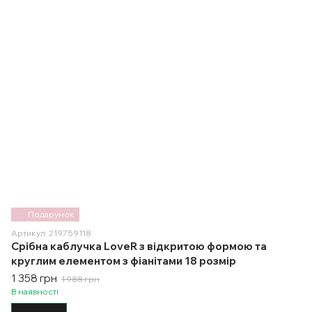
Подарунок
Артикул: 219759118
Срібна каблучка LoveR з відкритою формою та
круглим елементом з фіанітами 18 розмір
1 358 грн
1 988 грн
В наявності