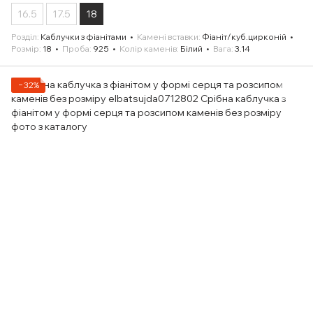
16.5
17.5
18
Розділ
Каблучки з фіанітами
Камені вставки
Фіаніт/куб.цирконій
Розмір
18
Проба
925
Колір каменів
Білий
Вага
3.14
−32%