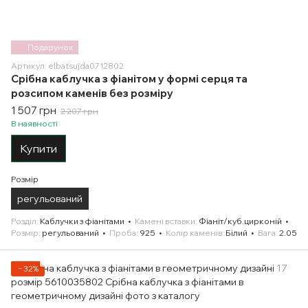
Подарунок
Артикул: elbatsujda0712802
Срібна каблучка з фіанітом у формі серця та
розсипом каменів без розміру
1 507 грн
2 207 грн
В наявності
Купити
Розмір
регульований
Розділ
Каблучки з фіанітами
Камені вставки
Фіаніт/куб.цирконій
Розмір
регульований
Проба
925
Колір каменів
Білий
Вага
2.05
−32%