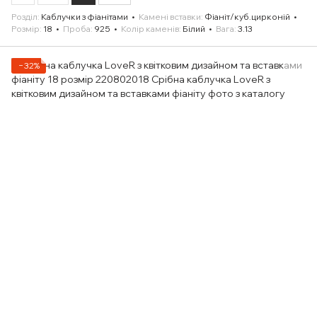
Розділ
Каблучки з фіанітами
Камені вставки
Фіаніт/куб.цирконій
Розмір
18
Проба
925
Колір каменів
Білий
Вага
3.13
−32%