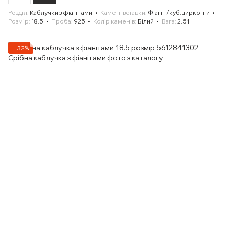
Розділ
Каблучки з фіанітами
Камені вставки
Фіаніт/куб.цирконій
Розмір
18.5
Проба
925
Колір каменів
Білий
Вага
2.51
−32%