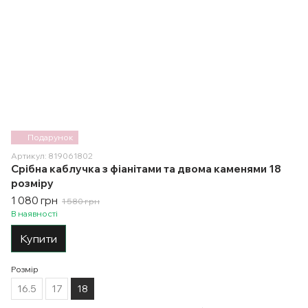
Подарунок
Артикул: 819061802
Срібна каблучка з фіанітами та двома каменями 18
розміру
1 080 грн
1 580 грн
В наявності
Купити
Розмір
16.5
17
18