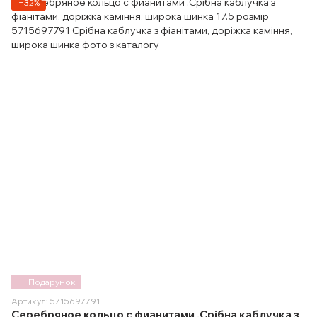
−32%
Подарунок
Артикул: 5715697791
Серебряное кольцо с фианитами .Срібна каблучка з