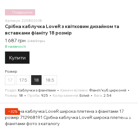
Подарунок
Артикул: 220802018
Срібна каблучка LoveR з квітковим дизайном та
вставками фіаніту 18 розмір
1 687 грн
2 469 грн
В наявності
Купити
Розмір
17
17.5
18
18.5
Розділ
Каблучки з фіанітами
Камені вставки
Фіаніт/куб.цирконій
Розмір
18
Проба
925
Колір каменів
Білий
Вага
2.54
−32%