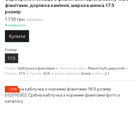
фіанітами, доріжка каміння, широка шинка 17.5
розмір
1 735 грн
2 540 грн
В наявності
Купити
Розмір
17.5
Розділ
Каблучки з фіанітами
Камені вставки
Фіаніт/куб.цирконій
Розмір
17.5
Проба
925
Колір каменів
Білий
Вага
2.1
−32%