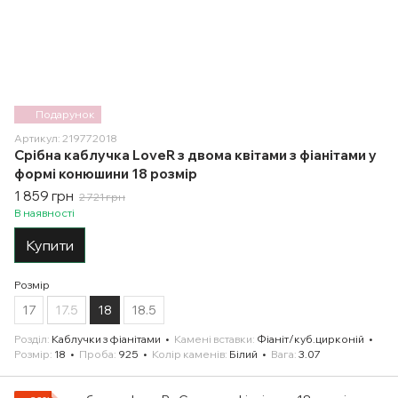
Подарунок
Артикул: 219772018
Срібна каблучка LoveR з двома квітами з фіанітами у
формі конюшини 18 розмір
1 859 грн
2 721 грн
В наявності
Купити
Розмір
17
17.5
18
18.5
Розділ
Каблучки з фіанітами
Камені вставки
Фіаніт/куб.цирконій
Розмір
18
Проба
925
Колір каменів
Білий
Вага
3.07