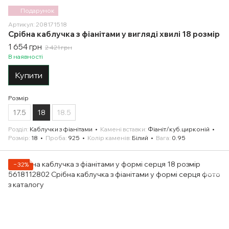
Подарунок
Артикул: 208171518
Срібна каблучка з фіанітами у вигляді хвилі 18 розмір
1 654 грн
2 421 грн
В наявності
Купити
Розмір
17.5
18
18.5
Розділ
Каблучки з фіанітами
Камені вставки
Фіаніт/куб.цирконій
Розмір
18
Проба
925
Колір каменів
Білий
Вага
0.95
−32%