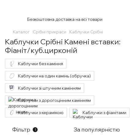
Безкоштовна доставка на всі товари
Каталог
Срібні прикраси
Каблучки Срібні
Каблучки Срібні Камені вставки:
Фіаніт/куб.цирконій
Каблучки без каміння
Каблучки на один камінь (обручка)
Каблучки зі штучним камінням
Каблучки з дорогоцінним камінням
Каблучки з керамікою
Каблучки з фіанітами
Фільтр
За популярністю
1