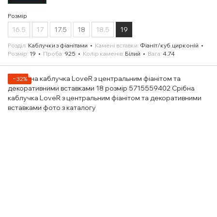
Розмір
16.5
17
17.5
18
18.5
19
Розділ
Каблучки з фіанітами
Камені вставки
Фіаніт/куб.цирконій
Розмір
19
Проба
925
Колір каменів
Білий
Вага
4.74
−32%