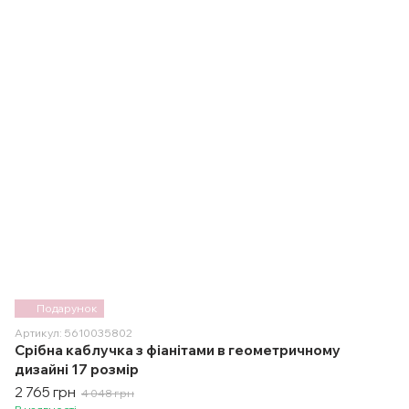
Подарунок
Артикул: 5610035802
Срібна каблучка з фіанітами в геометричному
дизайні 17 розмір
2 765 грн
4 048 грн