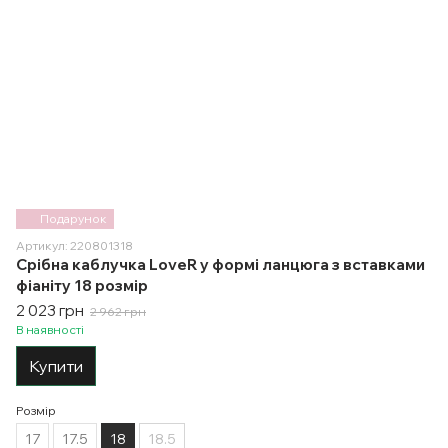
Подарунок
Артикул: 220801318
Срібна каблучка LoveR у формі ланцюга з вставками
фіаніту 18 розмір
2 023 грн
2 962 грн
В наявності
Купити
Розмір
17
17.5
18
18.5