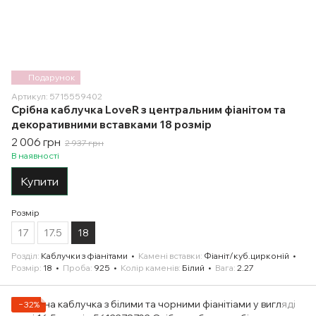
Подарунок
Артикул: 5715559402
Срібна каблучка LoveR з центральним фіанітом та
декоративними вставками 18 розмір
2 006 грн
2 937 грн
В наявності
Купити
Розмір
17
17.5
18
Розділ
Каблучки з фіанітами
Камені вставки
Фіаніт/куб.цирконій
Розмір
18
Проба
925
Колір каменів
Білий
Вага
2.27
−32%