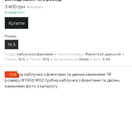
3 400 грн
4 977 грн
В наявності
Купити
Розмір
16.5
Розділ
Каблучки з фіанітами
Камені вставки
Фіаніт/куб.цирконій
Розмір
16.5
Проба
925
Колір каменів
Білий
Вага
4.46
−32%