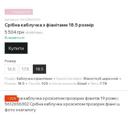
Подарунок
Артикул: 5612841302
Срібна каблучка з фіанітами 18.5 розмір
5 504 грн
8 057 грн
В наявності
Купити
Розмір
16.5
17.5
18.5
Розділ
Каблучки з фіанітами
Камені вставки
Фіаніт/куб.цирконій
Розмір
18.5
Проба
925
Колір каменів
Білий
Вага
7.78
−32%