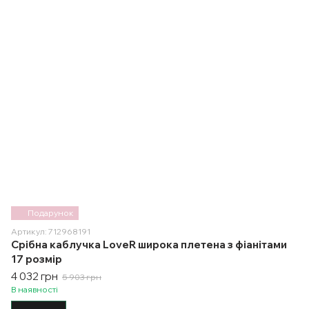
Подарунок
Артикул: 712968191
Срібна каблучка LoveR широка плетена з фіанітами
17 розмір
4 032 грн
5 903 грн
В наявності