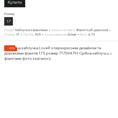
Купити
Розмір
17
Розділ
Каблучки з фіанітами
Камені вставки
Фіаніт/куб.цирконій
Розмір
17
Проба
925
Колір каменів
Білий
Вага
6.73
−32%