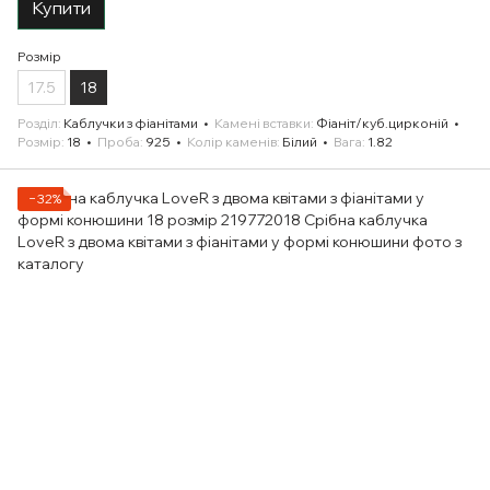
Купити
Розмір
17.5
18
Розділ
Каблучки з фіанітами
Камені вставки
Фіаніт/куб.цирконій
Розмір
18
Проба
925
Колір каменів
Білий
Вага
1.82
−32%