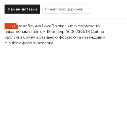
Камені вставки
Фіаніт/куб.цирконій
−32%