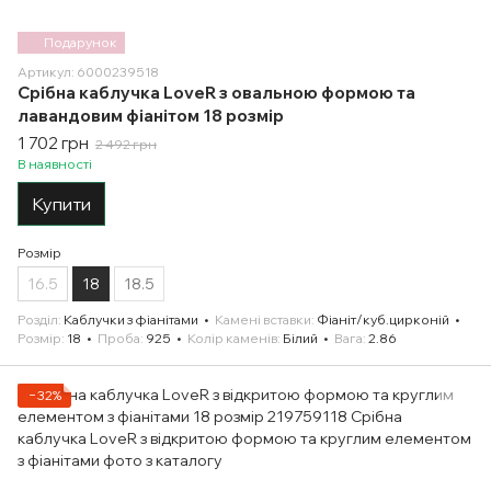
Подарунок
Артикул: 6000239518
Срібна каблучка LoveR з овальною формою та
лавандовим фіанітом 18 розмір
1 702 грн
2 492 грн
В наявності
Купити
Розмір
16.5
18
18.5
Розділ
Каблучки з фіанітами
Камені вставки
Фіаніт/куб.цирконій
Розмір
18
Проба
925
Колір каменів
Білий
Вага
2.86
−32%