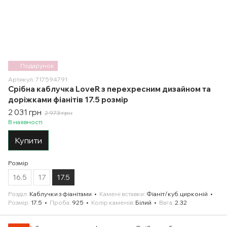
Подарунок
Артикул: 717594791
Срібна каблучка LoveR з перехресним дизайном та
доріжками фіанітів 17.5 розмір
2 031 грн
2 973 грн
В наявності
Купити
Розмір
16.5
17
17.5
Розділ
Каблучки з фіанітами
Камені вставки
Фіаніт/куб.цирконій
Розмір
17.5
Проба
925
Колір каменів
Білий
Вага
2.32