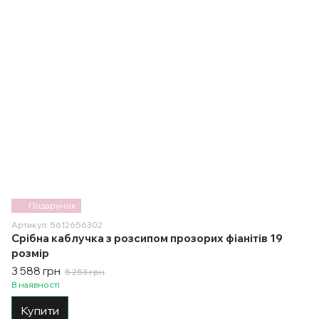
Подарунок
Артикул: 5612656302
Срібна каблучка з розсипом прозорих фіанітів 19
розмір
3 588 грн
5 253 грн
В наявності
Купити