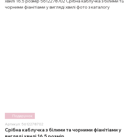
Подарунок
Артикул: 5612278702
Срібна каблучка з білими та чорними фіанітіами у
вигляді хвилі 16,5 розмір