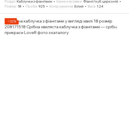
Розділ
Каблучки з фіанітами
Камені вставки
Фіаніт/куб.цирконій
Розмір
18
Проба
925
Колір каменів
Білий
Вага
1.24
−32%