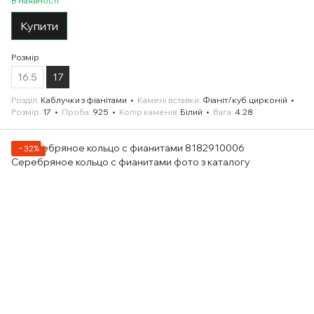
В наявності
Купити
Розмір
16.5
17
Розділ
Каблучки з фіанітами
Камені вставки
Фіаніт/куб.цирконій
Розмір
17
Проба
925
Колір каменів
Білий
Вага
4.28
−32%