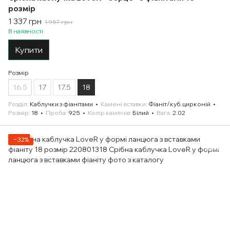
розмір
1 337 грн
1 957 грн
В наявності
Купити
Розмір
16.5
17
17.5
18
Розділ
Каблучки з фіанітами
Камені вставки
Фіаніт/куб.цирконій
Розмір
18
Проба
925
Колір каменів
Білий
Вага
2.02
−32%