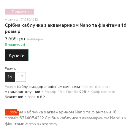
Подарунок
Артикул: 712821212
Срібна каблучка з аквамарином Nano та фіанітами 16
розмір
3 655 грн
5 351 грн
В наявності
Купити
Розмір
16
17
Розділ
Каблучки з дорогоцінним камінням
Камені вставки
Аквамарин штучний
Розмір
16
Проба
925
Колір каменів
Блакитний
Вага
6.59
−32%