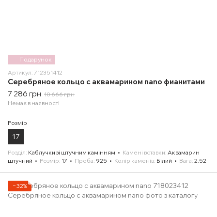
Подарунок
Артикул: 712351412
Серебряное кольцо с аквамарином nano фианитами
7 286 грн
10 666 грн
Немає в наявності
Розмір
17
Розділ
Каблучки зі штучним камінням
Камені вставки
Аквамарин
штучний
Розмір
17
Проба
925
Колір каменів
Білий
Вага
2.52
−32%