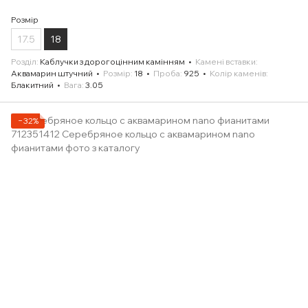
Розмір
17.5
18
Розділ
Каблучки з дорогоцінним камінням
Камені вставки
Аквамарин штучний
Розмір
18
Проба
925
Колір каменів
Блакитний
Вага
3.05
−32%