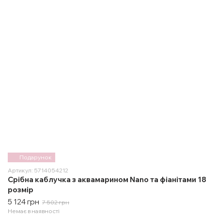
Подарунок
Артикул: 5714054212
Срібна каблучка з аквамарином Nano та фіанітами 18
розмір
5 124 грн
7 502 грн
Немає в наявності