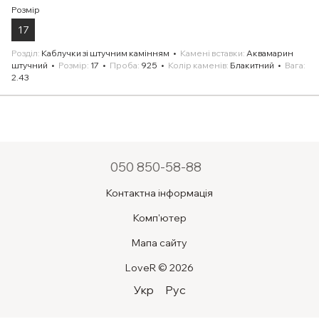
Розмір
17
Розділ
Каблучки зі штучним камінням
Камені вставки
Аквамарин
штучний
Розмір
17
Проба
925
Колір каменів
Блакитний
Вага
2.43
050 850-58-88
Контактна інформація
Комп'ютер
Мапа сайту
LoveR © 2026
Укр
Рус