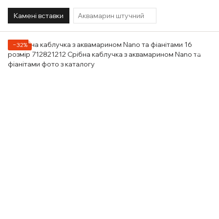
Камені вставки
Аквамарин штучний
−32%