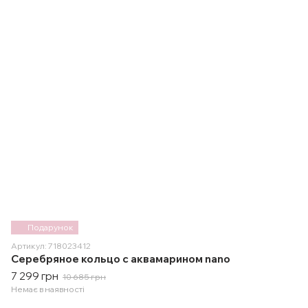
Подарунок
Артикул: 718023412
Серебряное кольцо с аквамарином nano
7 299 грн
10 685 грн
Немає в наявності