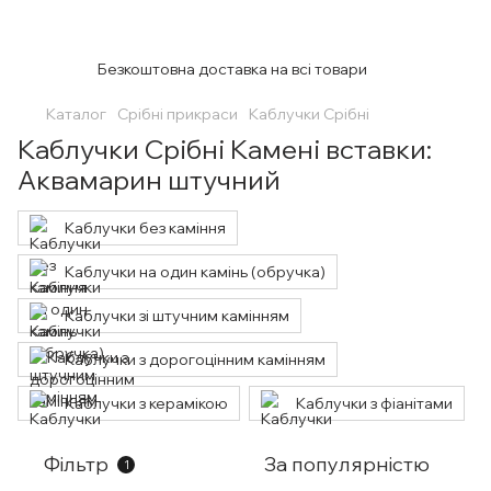
Безкоштовна доставка на всі товари
Каталог
Срібні прикраси
Каблучки Срібні
Каблучки Срібні Камені вставки:
Аквамарин штучний
Каблучки без каміння
Каблучки на один камінь (обручка)
Каблучки зі штучним камінням
Каблучки з дорогоцінним камінням
Каблучки з керамікою
Каблучки з фіанітами
Фільтр
За популярністю
1