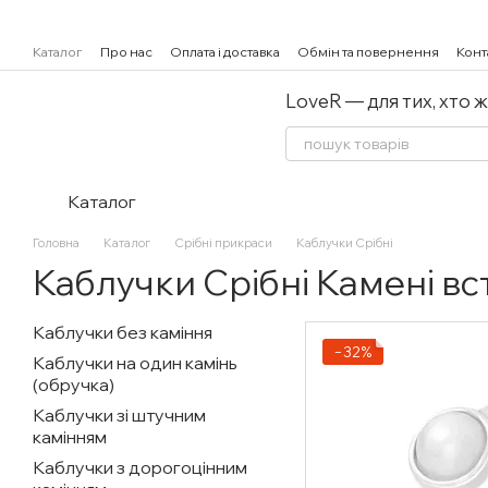
Перейти к основному контенту
Каталог
Про нас
Оплата і доставка
Обмін та повернення
Конт
LoveR — для тих, хто 
Каталог
Головна
Каталог
Срібні прикраси
Каблучки Срібні
Каблучки Срібні Камені вс
Каблучки без каміння
−32%
Каблучки на один камінь
(обручка)
Каблучки зі штучним
камінням
Каблучки з дорогоцінним