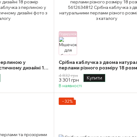
Подарунок
перлиною у
Срібна каблучка з двома натур
стичному дизайні 18
перлами різного розміру 18 розм
4 832 грн
Купити
3 301 грн
В наявності
−32%