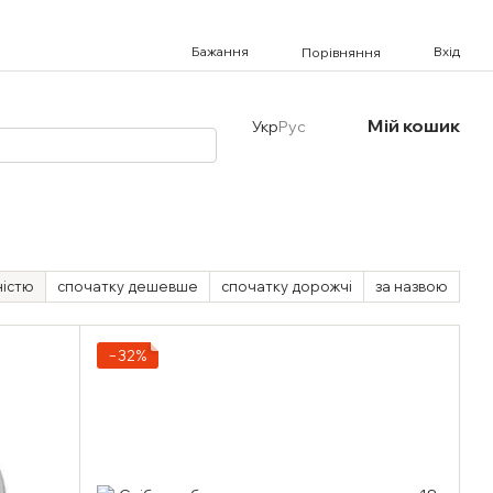
Бажання
Вхід
Порівняння
Мій кошик
Укр
Рус
ністю
спочатку дешевше
спочатку дорожчі
за назвою
−32%