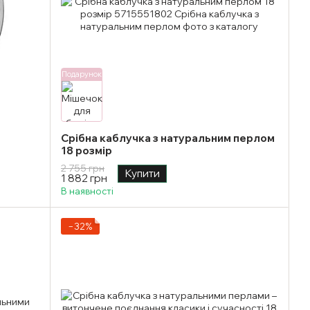
Подарунок
Срібна каблучка з натуральним перлом
18 розмір
2 755 грн
Купити
1 882 грн
В наявності
−32%