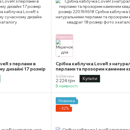
Подарунок
veR з перлами в
Срібна каблучка LoveR з натура
у дизайні 17 розмір
перлами та прозорим каменем к
18 розмір
3 256 грн
Купити
2 224 грн
В наявності
Новинка
−32%