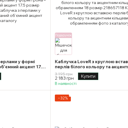
Подарунок
перлами у формі
Каблучка LoveR з круглою вста
об’ємний акцент 17.5
перлів білого кольору та акцен
кільцевим обрамленням 18 розм
3 195 грн
Купити
2 183 грн
В наявності
−32%