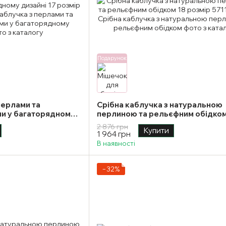
Подарунок
перлами та
Срібна каблучка з натуральною
ми у багаторядному
перлиною та рельєфним обідком
розмір
2 876 грн
Купити
1 964 грн
В наявності
−32%