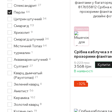
27
Олександрит
44
Перли
34
Цитрин штучний
113
Смарагд
Подарунок
9
Хризолит
34
Смарагд штучний
64
Містичний Топаз
Срібна каблучка з 
1
турмалин
прозорими фіаніта
4
Аквамарин штучний
дизайні 17 розмір
5 223 грн
Купити
27
Султаніт
3 568 грн
В наявності
Кварц дымчатый
21
(Раухтопаз)
6
−32%
Зелений кварц
56
Аметист
162
Кераміка
8
Золотий кварц
19
Котяче око