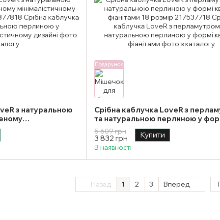
Подарунок
oveR з натуральною
Срібна каблучка LoveR з перла
ченому
та натуральною перлиною у фор
изайні 18 розмір
квітки з фіанітами 18 розмір
5 609 грн
Купити
3 832 грн
В наявності
Назад
1
2
3
Вперед