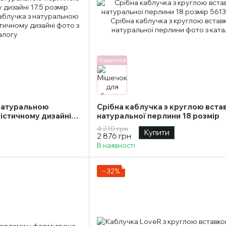
Подарунок
 натуральною
Срібна каблучка з круглою вста
істичному дизайні
натуральної перлини 18 розмір
4 210 грн
Купити
2 876 грн
В наявності
−32%