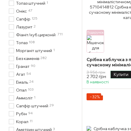
1
Топаз штучний
47
Онікс
125
Сапфір
2
Лазурит
Подарунок
711
Фіаніт/куб.цирконій
108
Топаз
1
Морганіт штучний
282
Без каменів
Срібна каблучка з 
сучасному мінімалі
90
Гранат
розмір
3 956 грн
54
Агат
Купити
2 702 грн
24
Емаль
В наявності
103
Опал
−32%
1
Аммоліт
29
Сапфір штучний
94
Рубін
11
Корал
3
Аметрин штучний