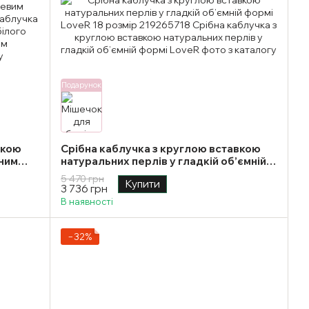
Подарунок
вкою
Срібна каблучка з круглою вставкою
тним
натуральних перлів у гладкій об’ємній
ір
формі LoveR 18 розмір
5 470 грн
Купити
3 736 грн
В наявності
−32%