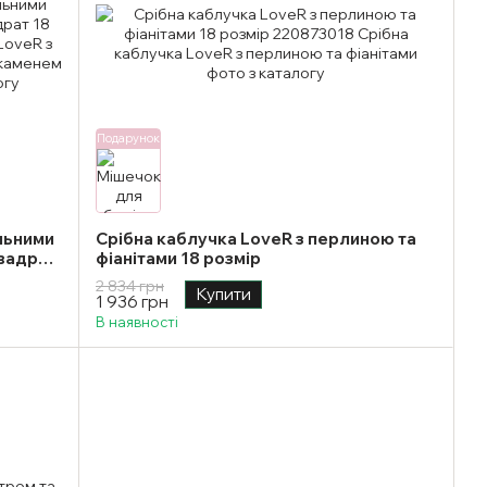
Подарунок
льними
Срібна каблучка LoveR з перлиною та
вадрат
фіанітами 18 розмір
2 834 грн
Купити
1 936 грн
В наявності