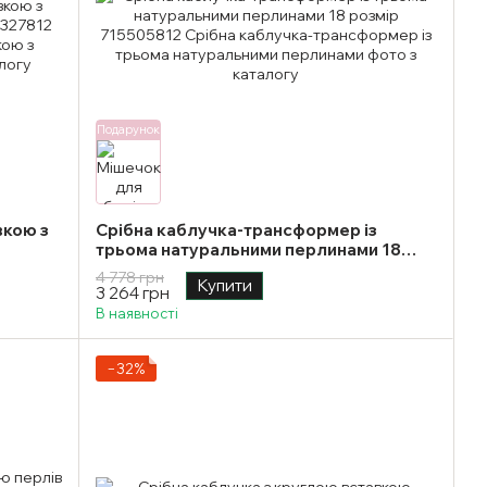
Подарунок
вкою з
Срібна каблучка-трансформер із
трьома натуральними перлинами 18
розмір
4 778 грн
Купити
3 264 грн
В наявності
−32%