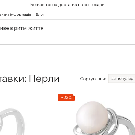
Безкоштовна доставка на всі товари
актна інформація
Блог
живе в ритмі життя
тавки: Перли
Сортування:
за популяр
−32%