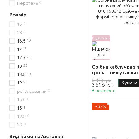
0
Перстень
Розмір
0
16
0
23
Подарунок
10
16.5
17
17
23
17.5
23
18
Срібна каблучка з 
грона – вишуканий 
10
18.5
розмір
5 410 грн
2
Купити
19
3 696 грн
0
В наявності
регульований
0
15.5
−32%
1
15
0
19.5
0
20
Вид каменю/вставки