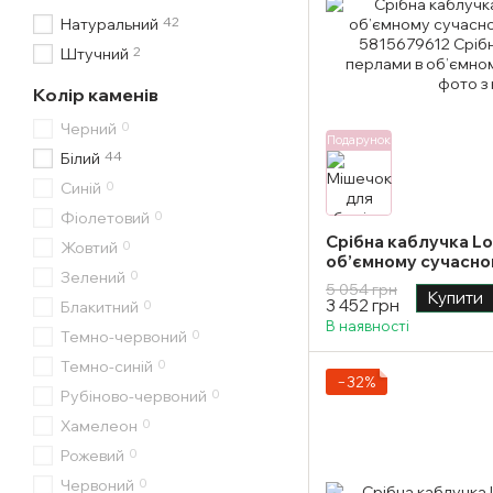
42
Натуральний
2
Штучний
Колір каменів
0
Черний
Подарунок
44
Білий
0
Синій
0
Фіолетовий
Срібна каблучка Lo
0
Жовтий
об’ємному сучасном
0
Зелений
5 054 грн
Купити
3 452 грн
0
Блакитний
В наявності
0
Темно-червоний
0
Темно-синій
−32%
0
Рубіново-червоний
0
Хамелеон
0
Рожевий
0
Червоний