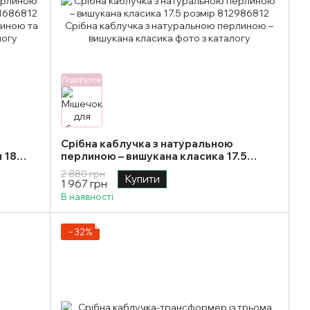
Подарунок
Срібна каблучка з натуральною
 18
перлиною – вишукана класика 17.5
розмір
2 880 грн
Купити
1 967 грн
В наявності
−32%