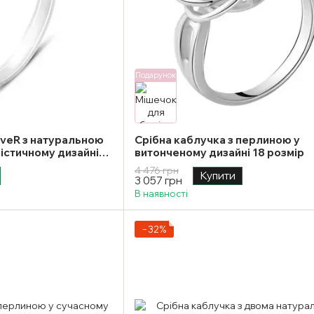
Подарунок
oveR з натуральною
Срібна каблучка з перлиною у
істичному дизайні
витонченому дизайні 18 розмір
4 476 грн
Купити
3 057 грн
В наявності
−32%