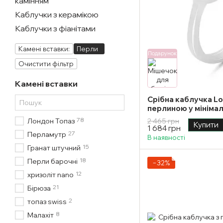
камінням
Каблучки з керамікою
Каблучки з фіанітами
Камені вставки:
Перли
Подарунок
Очистити фільтр
Камені вставки
Срібна каблучка L
перлиною у мінімал
18 розмір
78
Лондон Топаз
2 465 грн
Купити
1 684 грн
27
Перламутр
В наявності
15
Гранат штучний
18
Перли барочні
−32%
12
хризоліт nano
21
Бірюза
2
топаз swiss
8
Малахіт