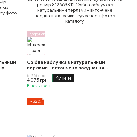
Подарунок
альними
Срібна каблучка з натуральними
ір
перлами – витончене поєднання
класики і сучасності 18 розмір
5 965 грн
Купити
4 075 грн
В наявності
−32%