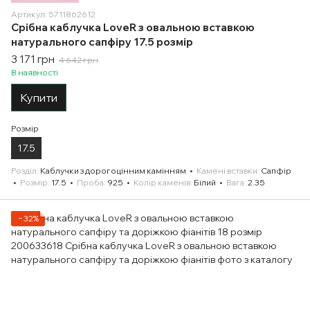
Артикул: 5711862612
Срібна каблучка LoveR з овальною вставкою
натурального сапфіру 17.5 розмір
3 171 грн
4 642 грн
В наявності
Купити
Розмір
17.5
Розділ
Каблучки з дорогоцінним камінням
Камені вставки
Сапфір
Розмір
17.5
Проба
925
Колір каменів
Білий
Вага
2.35
−32%