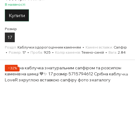
В наявності
Купити
Розмір
17
Розділ
Каблучки з дорогоцінним камінням
Камені вставки
Сапфір
Розмір
17
Проба
925
Колір каменів
Темно-синій
Вага
2.84
−32%