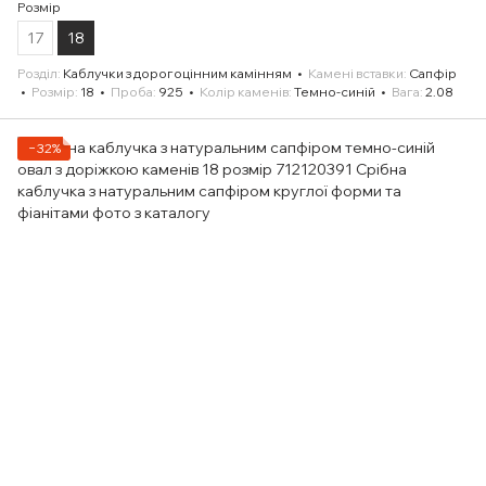
Розмір
17
18
Розділ
Каблучки з дорогоцінним камінням
Камені вставки
Сапфір
Розмір
18
Проба
925
Колір каменів
Темно-синій
Вага
2.08
−32%