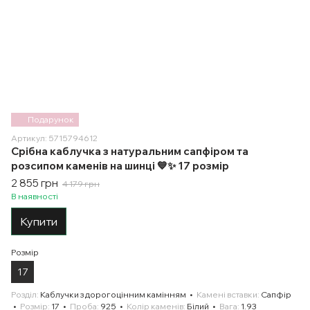
Подарунок
Артикул: 5715794612
Срібна каблучка з натуральним сапфіром та
розсипом каменів на шинці 💙✨ 17 розмір
2 855 грн
4 179 грн
В наявності
Купити
Розмір
17
Розділ
Каблучки з дорогоцінним камінням
Камені вставки
Сапфір
Розмір
17
Проба
925
Колір каменів
Білий
Вага
1.93