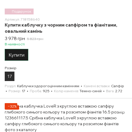
Подарунок
Артикул: 718158640
Купити каблучку з чорним сапфіром та фіанітами,
овальний камінь
3 978 грн
5 823 грн
В наявності
Купити
Розмір
17
Розділ
Каблучки з дорогоцінним камінням
Камені вставки
Сапфір
Розмір
17
Проба
925
Колір каменів
Темно-синій
Вага
2.72
−32%