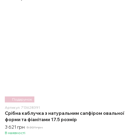
Подарунок
Артикул: 713628391
Срібна каблучка з натуральним сапфіром овальної
форми та фіанітами 17.5 розмір
3 621 грн
5 301 грн
В наявності