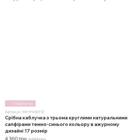
Подарунок
Артикул: 5819968712
Срібна каблучка з трьома круглими натуральними
сапфірами темно-синього кольору в ажурному
дизайні 17 розмір
4 360 грн
6 383 грн