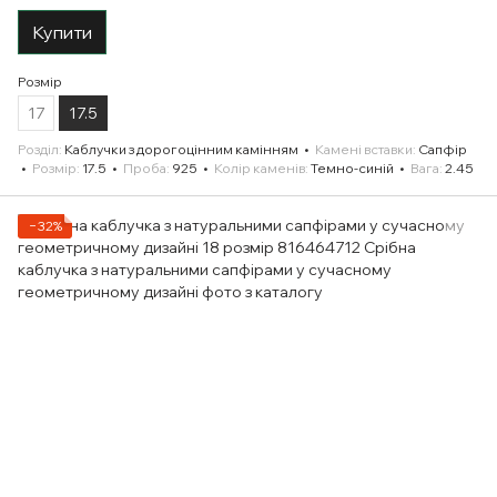
Купити
Розмір
17
17.5
Розділ
Каблучки з дорогоцінним камінням
Камені вставки
Сапфір
Розмір
17.5
Проба
925
Колір каменів
Темно-синій
Вага
2.45
−32%