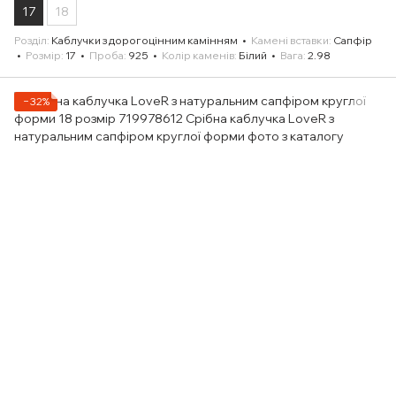
17
18
Розділ
Каблучки з дорогоцінним камінням
Камені вставки
Сапфір
Розмір
17
Проба
925
Колір каменів
Білий
Вага
2.98
−32%