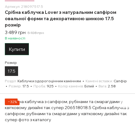
Артикул: 218097517.5
Срібна каблучка Lover з натуральним сапфіром
овальної форми та декоративною шинкою 17.5
розмір
3 489 грн
5 108 грн
В наявності
Купити
Розмір
17.5
Розділ
Каблучки з дорогоцінним камінням
Камені вставки
Сапфір
Розмір
17.5
Проба
925
Колір каменів
Білий
Вага
2.58
−32%