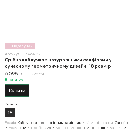
Подарунок
Артикул: 816464712
Срібна каблучка з натуральними сапфірами у
сучасному геометричному дизайні 18 розмір
6 098 грн
8 928 грн
В наявності
Купити
Розмір
18
Розділ
Каблучки з дорогоцінним камінням
Камені вставки
Сапфір
Розмір
18
Проба
925
Колір каменів
Темно-синій
Вага
4.19