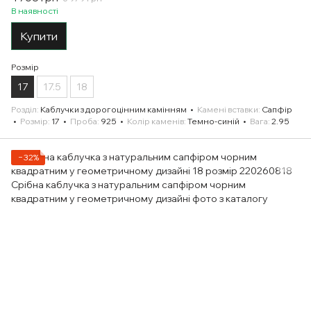
В наявності
Купити
Розмір
17
17.5
18
Розділ
Каблучки з дорогоцінним камінням
Камені вставки
Сапфір
Розмір
17
Проба
925
Колір каменів
Темно-синій
Вага
2.95
−32%