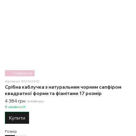
Подарунок
Артикул: 812162612
Срібна каблучка з натуральним чорним сапфіром
квадратної форми та фіанітами 17 розмір
4 384 грн
6 418 грн
В наявності
Купити
Розмір