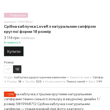
Подарунок
Артикул: 719978612
Срібна каблучка LoveR з натуральним сапфіром
круглої форми 18 розмір
3 114 грн
4 558 грн
В наявності
Купити
Розмір
17
18
Розділ
Каблучки з дорогоцінним камінням
Камені вставки
Сапфір
Розмір
18
Проба
925
Колір каменів
Темно-синій
Вага
1.99
−32%