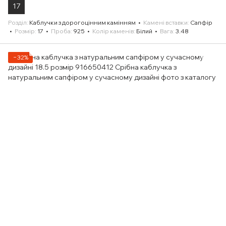
17
Розділ
Каблучки з дорогоцінним камінням
Камені вставки
Сапфір
Розмір
17
Проба
925
Колір каменів
Білий
Вага
3.48
−32%