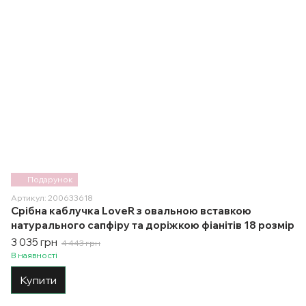
Подарунок
Артикул: 200633618
Срібна каблучка LoveR з овальною вставкою
натурального сапфіру та доріжкою фіанітів 18 розмір
3 035 грн
4 443 грн
В наявності
Купити