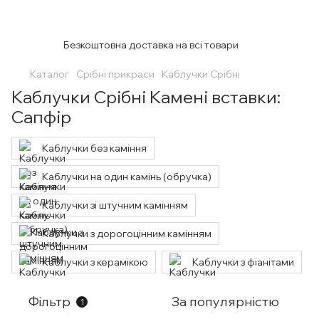
Безкоштовна доставка на всі товари
Каталог
Срібні прикраси
Каблучки Срібні
Каблучки Срібні Камені вставки:
Сапфір
Каблучки без каміння
Каблучки на один камінь (обручка)
Каблучки зі штучним камінням
Каблучки з дорогоцінним камінням
Каблучки з керамікою
Каблучки з фіанітами
Фільтр
За популярністю
1