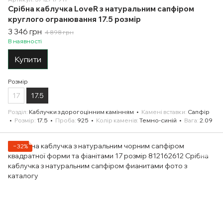
Срібна каблучка LoveR з натуральним сапфіром
круглого огранювання 17.5 розмір
3 346 грн
4 898 грн
В наявності
Купити
Розмір
17
17.5
Розділ
Каблучки з дорогоцінним камінням
Камені вставки
Сапфір
Розмір
17.5
Проба
925
Колір каменів
Темно-синій
Вага
2.09
−32%