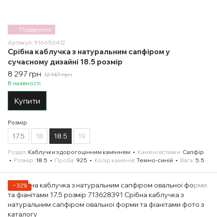
Подарунок
Артикул: 916650412
Срібна каблучка з натуральним сапфіром у
сучасному дизайні 18.5 розмір
8 297 грн
12 147 грн
В наявності
Купити
Розмір
17.5
18
18.5
19
Розділ
Каблучки з дорогоцінним камінням
Камені вставки
Сапфір
Розмір
18.5
Проба
925
Колір каменів
Темно-синій
Вага
5.5
−32%