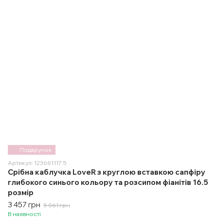
Подарунок
Артикул: 123661117.5
Срібна каблучка LoveR з круглою вставкою сапфіру
глибокого синього кольору та розсипом фіанітів 16.5
розмір
3 457 грн
5 061 грн
В наявності