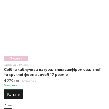
Подарунок
Артикул: 719400212
Срібна каблучка з натуральним сапфіром овальної
та круглої форми LoveR 17 розмір
4 279 грн
6 264 грн
В наявності
Купити
Розмір