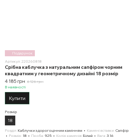
Подарунок
Артикул: 220260818
Срібна каблучка з натуральним сапфіром чорним
квадратним у геометричному дизайні 18 розмір
4 185 грн
6 126 грн
В наявності
Купити
Розмір
18
Розділ
Каблучки з дорогоцінним камінням
Камені вставки
Сапфір
Розмір
18
Проба
925
Колір каменів
Білий
Вага
3.16