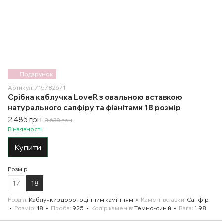
Подарунок
Артикул: 715782671
Срібна каблучка LoveR з овальною вставкою
натурального сапфіру та фіанітами 18 розмір
2 485 грн
3 638 грн
В наявності
Купити
Розмір
17
18
Розділ
Каблучки з дорогоцінним камінням
Камені вставки
Сапфір
Розмір
18
Проба
925
Колір каменів
Темно-синій
Вага
1.98