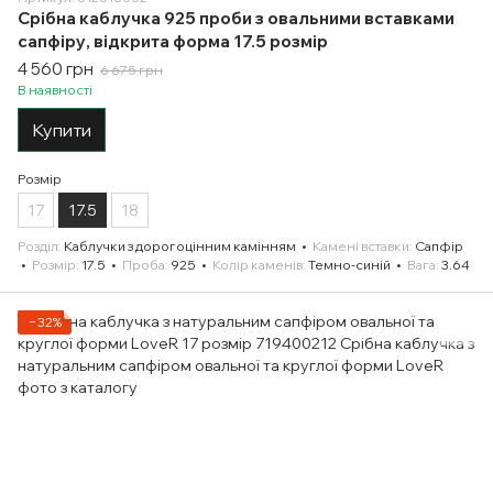
Срібна каблучка 925 проби з овальними вставками
сапфіру, відкрита форма 17.5 розмір
4 560 грн
6 675 грн
В наявності
Купити
Розмір
17
17.5
18
Розділ
Каблучки з дорогоцінним камінням
Камені вставки
Сапфір
Розмір
17.5
Проба
925
Колір каменів
Темно-синій
Вага
3.64
−32%