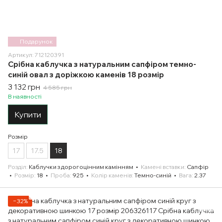
Подарунок
Артикул: 712120391
Срібна каблучка з натуральним сапфіром темно-
синій овал з доріжкою каменів 18 розмір
3 132 грн
4 585 грн
В наявності
Купити
Розмір
17
17.5
18
Розділ
Каблучки з дорогоцінним камінням
Камені вставки
Сапфір
Розмір
18
Проба
925
Колір каменів
Темно-синій
Вага
2.37
−32%