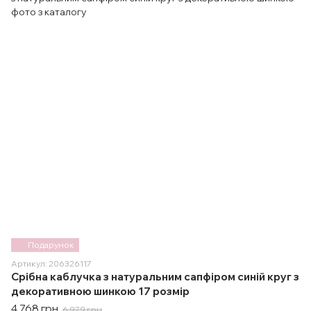
Подарунок
Артикул: 206326117
Срібна каблучка з натуральним сапфіром синій круг з
декоративною шинкою 17 розмір
4 768 грн
6 979 грн