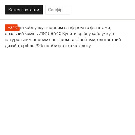
Камені вставки
Сапфір
−32%