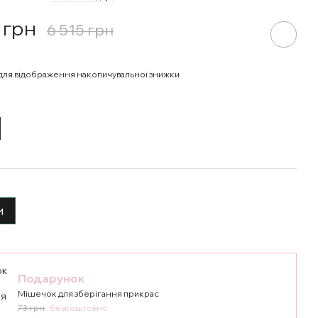
 грн
6 515 грн
для відображення накопичувальної знижки
и
Подарунок
Мішечок для зберігання прикрас
73 грн
безкоштовно