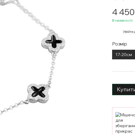
4 450
В наявності
%
Увійти
Розмір
17-20см
Купит