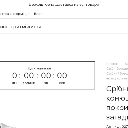
Безкоштовна доставка на всі товари
актна інформація
Блог
живе в ритмі життя
Головна
К
До кінця акції
Срібні брасле
0
00
00
00
Срібний брасл
аксесуар із з
дні
години
хв
сек
Срібн
конюш
покри
загад
Артикул: 02