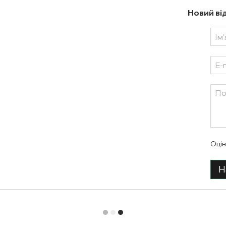
Новий ві
Оцін
Н