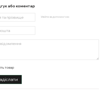
дгук або коментар
Увійти за допомогою
іть товар
адіслати