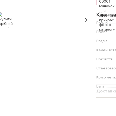
Характе
Розмір
Проба
Розділ
Камені вст
Покриття
Стан товар
Колір мета
Вага
Доставк