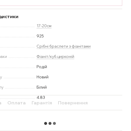
ристики
17-20см
925
Срібні браслети з фіанітами
авки
Фіаніт/куб.цирконій
Родій
у
Новий
лу
Білий
4.83
а
Оплата
Гарантія
Повернення