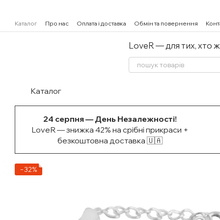
Перейти к основному контенту
Каталог
Про нас
Оплата і доставка
Обмін та повернення
Конт
LoveR — для тих, хто 
Каталог
24 серпня — День Незалежності!
LoveR — знижка 42% на срібні прикраси +
безкоштовна доставка 🇺🇦
−32%