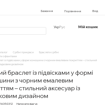
Бажання
Вхід
Порівняння
Мій кошик
Укр
Рус
аталог
Срібні прикраси
Браслети срібні
ти з фіанітами
ет із підвісками у формі конюшини з чорним емалевим покриттям – стильний
агадковим дизайном
ий браслет із підвісками у формі
ини з чорним емалевим
ттям – стильний аксесуар із
ковим дизайном
716350312
Написати відгук