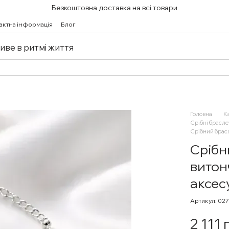
Безкоштовна доставка на всі товари
актна інформація
Блог
живе в ритмі життя
Головна
К
Срібні брасле
Срібний брасл
Срібн
витон
аксес
Артикул: 02
2 111 