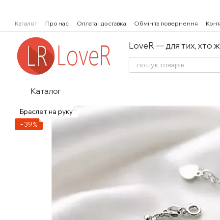
Перейти к основному контенту
Каталог
Про нас
Оплата і доставка
Обмін та повернення
Конт
LoveR — для тих, хто 
Каталог
Браслет на руку
−39%