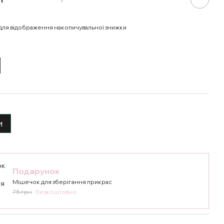
для відображення накопичувальної знижки
и
Подарунок
Мішечок для зберігання прикрас
75 грн
безкоштовно