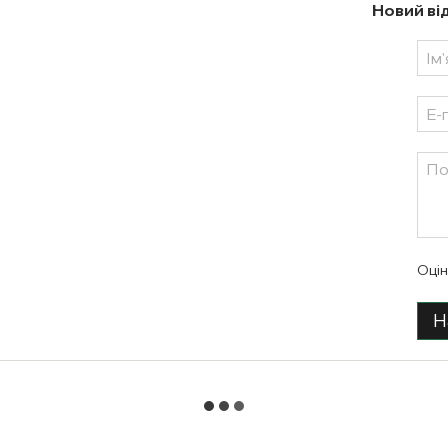
Новий ві
Оцін
Н