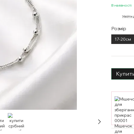
В наявності
%
Увійти
Розмір
17-20см
Купит