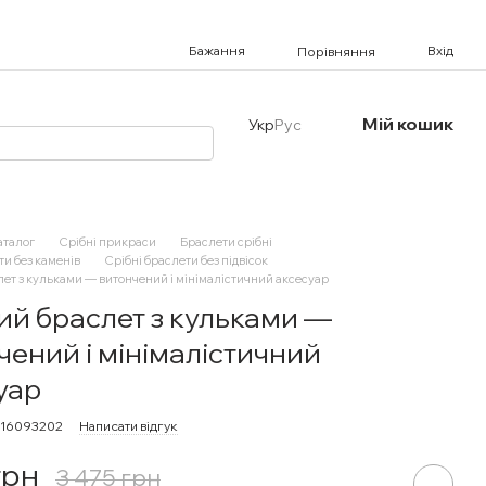
Бажання
Вхід
Порівняння
Мій кошик
Укр
Рус
аталог
Срібні прикраси
Браслети срібні
ти без каменів
Срібні браслети без підвісок
ет з кульками — витончений і мінімалістичний аксесуар
ий браслет з кульками —
чений і мінімалістичний
уар
716093202
Написати відгук
грн
3 475 грн