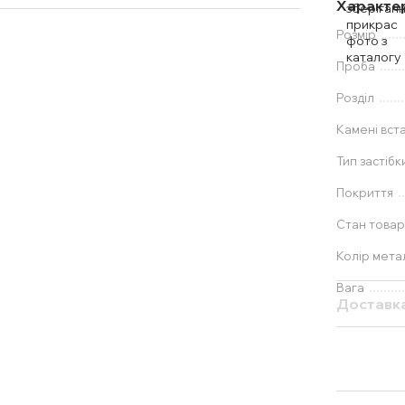
Характе
Розмір
Проба
Розділ
Камені вст
Тип застібк
Покриття
Стан товар
Колір мета
Вага
Доставк