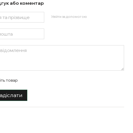
дгук або коментар
Увійти за допомогою
іть товар
адіслати