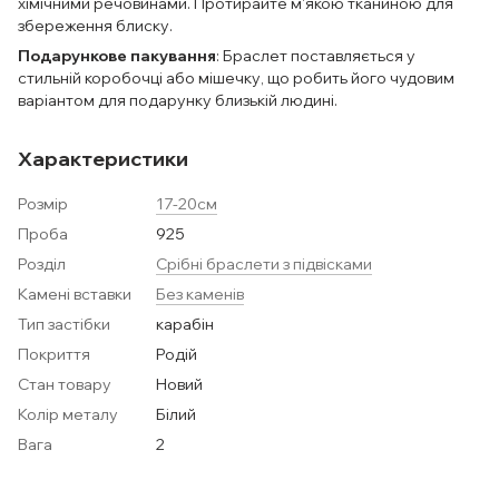
хімічними речовинами. Протирайте м'якою тканиною для
збереження блиску.
Подарункове пакування
: Браслет поставляється у
стильній коробочці або мішечку, що робить його чудовим
варіантом для подарунку близькій людині.
Характеристики
Розмір
17-20см
Проба
925
Розділ
Срібні браслети з підвісками
Камені вставки
Без каменів
Тип застібки
карабін
Покриття
Родій
Стан товару
Новий
Колір металу
Білий
Вага
2