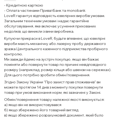
- Кредитною карткою
- Оплата частинами ПриватБанк та monobank
LoveR гарантує відповідність ювелірних виробів умовам.
Загальним технічним умовам і надає гарантійне
обслуговування, яке включає усунення прихованих
недоліків, що виникли з вини виробника.
Купуючи прикраси в LoveR, будьте впевнені, що ювелірні
вироби мають механічну або лазерну пробу державного
зразка Центрального казенного підприємства пробірного
контролю.
Ми завжди йдемо на зустріч покупцю, якщо він бажає
поміняти або повернути товар по причині невідповідного
розміру (наприклад, розмір кільця або швензи на сережках).
Для цього потрібно зробити обмін/повернення.
Згідно Закону України "Про захист прав споживачів" ви
можете протягом 14 днів з моменту покупки повернути
товар при умові виконання норм, які зазначені у Законі.
Обмін/повернення товару належної якості виконується:
а) якщо він не використовувався
б) якщо збережено його товарний вигляд
в) якщо збережено розрахунковий документ, який було