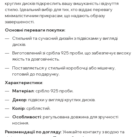
круглих дисків підкреслить вашу вишуканість і відчуття
стилю. Ідеальний вибір для тих, хто віддає перевагу
мінімалістичним прикрасам, що надають образу
завершеності.
Основні переваги покупки
:
Стильний та сучасний дизайн з підвісками у вигляді
дисків.
Виготовлений зі срібла 925 проби, що забезпечує високу
якість та довговічність.
Поставляється у стильній коробочці або мішечку,
готовий до подарунку.
Характеристики
:
Матеріал
: срібло 925 проби.
Декор
: підвіски у вигляді круглих дисків.
Колір
: сріблястий.
Особливості
: регульована довжина для зручності
носіння.
Рекомендації по догляду
: Уникайте контакту з водою та