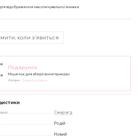
для відображення накопичувальної знижки
мити, коли з'явиться
Подарунок
Мішечок для зберігання прикрас
73 грн
безкоштовно
ристики
авки
Смарагд
Родій
Новий