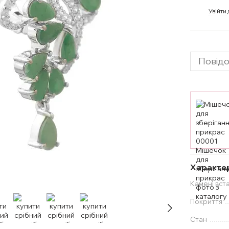
%
Увійти
Повідо
Характе
Камені вст
Покриття
Стан