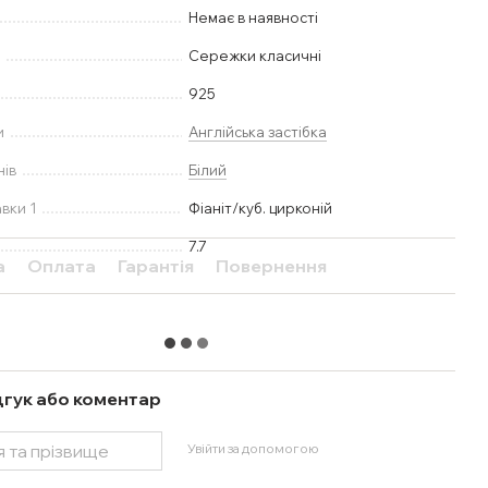
Немає в наявності
у
Сережки класичні
925
и
Англійська застібка
нів
Білий
вки 1
Фіаніт/куб. цирконій
7.7
а
Оплата
Гарантія
Повернення
дгук або коментар
Увійти за допомогою