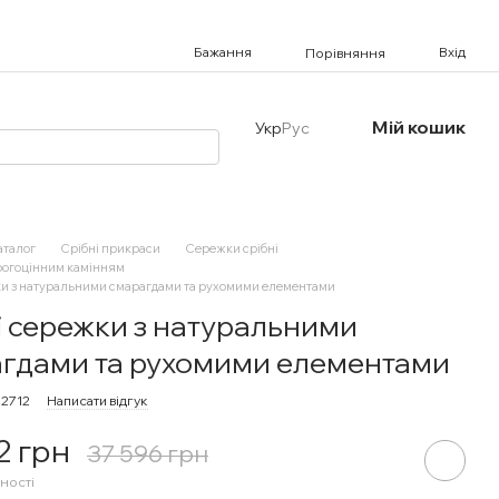
Бажання
Вхід
Порівняння
Мій кошик
Укр
Рус
аталог
Срібні прикраси
Сережки срібні
рогоцінним камінням
ки з натуральними смарагдами та рухомими елементами
і сережки з натуральними
гдами та рухомими елементами
32712
Написати відгук
2 грн
37 596 грн
ності