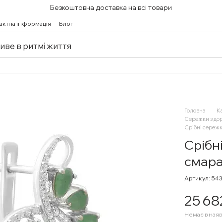
Безкоштовна доставка на всі товари
актна інформація
Блог
живе в ритмі життя
Головна
К
Сережки з до
Срібні сереж
Срібн
смара
Артикул: 54
25 68
Немає в наяв