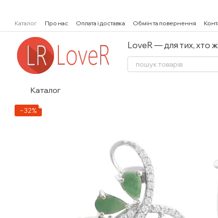
Перейти к основному контенту
Каталог
Про нас
Оплата і доставка
Обмін та повернення
Конт
LoveR — для тих, хто 
Каталог
−32%