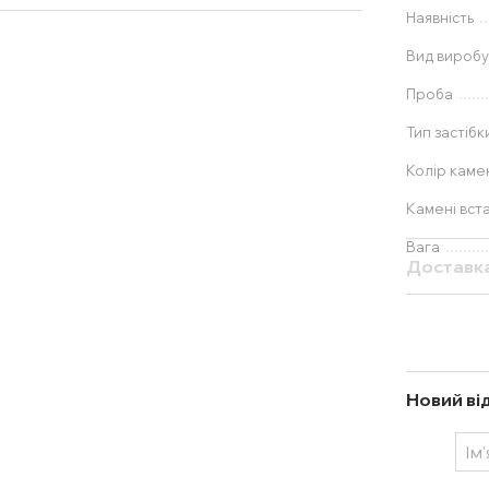
Наявність
Вид вироб
Проба
Тип застібк
Колір каме
Камені вста
Вага
Доставк
Новий ві