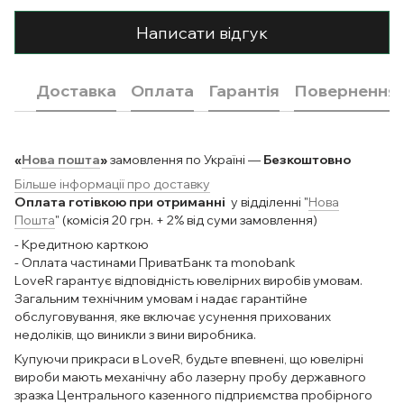
Написати відгук
Доставка
Оплата
Гарантія
Повернення
«
Нова пошта
»
замовлення по Україні —
Безкоштовно
Більше інформації про доставку
Оплата готівкою при отриманні
у відділенні "
Нова
Пошта
" (комісія 20 грн. + 2% від суми замовлення)
- Кредитною карткою
- Оплата частинами ПриватБанк та monobank
LoveR гарантує відповідність ювелірних виробів умовам.
Загальним технічним умовам і надає гарантійне
обслуговування, яке включає усунення прихованих
недоліків, що виникли з вини виробника.
Купуючи прикраси в LoveR, будьте впевнені, що ювелірні
вироби мають механічну або лазерну пробу державного
зразка Центрального казенного підприємства пробірного