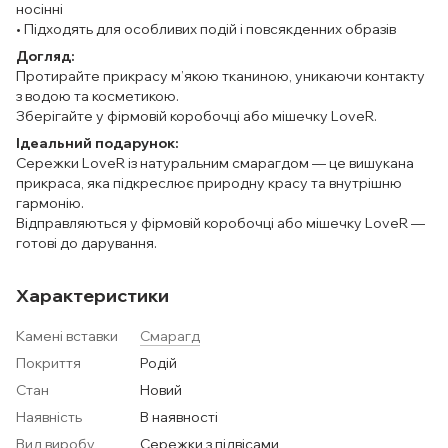
носінні
• Підходять для особливих подій і повсякденних образів
Догляд:
Протирайте прикрасу м’якою тканиною, уникаючи контакту
з водою та косметикою.
Зберігайте у фірмовій коробочці або мішечку LoveR.
Ідеальний подарунок:
Сережки LoveR із натуральним смарагдом — це вишукана
прикраса, яка підкреслює природну красу та внутрішню
гармонію.
Відправляються у фірмовій коробочці або мішечку LoveR —
готові до дарування.
Характеристики
Камені вставки
Смарагд
Покриття
Родій
Стан
Новий
Наявність
В наявності
Вид виробу
Сережки з підвісами