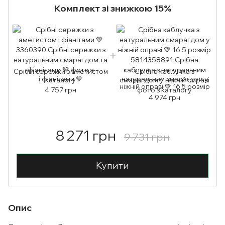
Комплект зі знижкою 15%
Срібні сережки з аметистом
Срібна каблучка з
С
і фіанітами 💚
натуральним смарагдом у
ніжній оправі 💚 16.5 розмір
4 757 грн
4 974 грн
8 271 грн
9 731 грн
Купити
Опис