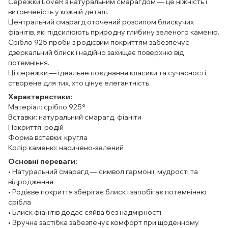
Сережки LoveR з натуральним смарагдом — це ніжність і
витонченість у кожній деталі.
Центральний смарагд оточений розсипом блискучих
фіанітів, які підсилюють природну глибину зеленого каменю.
Срібло 925 проби з родієвим покриттям забезпечує
дзеркальний блиск і надійно захищає поверхню від
потемніння.
Ці сережки — ідеальне поєднання класики та сучасності,
створене для тих, хто цінує елегантність.
Характеристики:
Матеріал: срібло 925°
Вставки: натуральний смарагд, фіаніти
Покриття: родій
Форма вставки: кругла
Колір каменю: насичено-зелений
Основні переваги:
• Натуральний смарагд — символ гармонії, мудрості та
відродження
• Родієве покриття зберігає блиск і запобігає потемнінню
срібла
• Блиск фіанітів додає сяйва без надмірності
• Зручна застібка забезпечує комфорт при щоденному