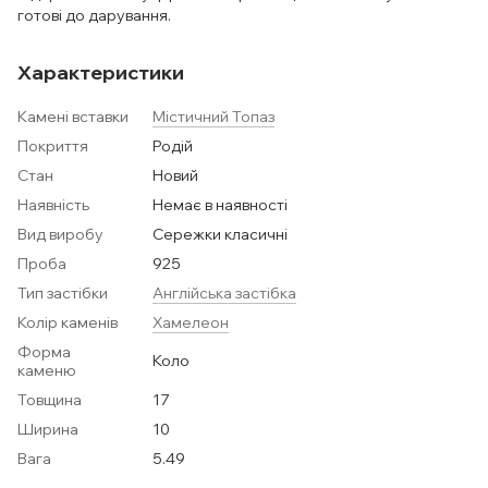
готові до дарування.
Характеристики
Камені вставки
Містичний Топаз
Покриття
Родій
Стан
Новий
Наявність
Немає в наявності
Вид виробу
Сережки класичні
Проба
925
Тип застібки
Англійська застібка
Колір каменів
Хамелеон
Форма
Коло
каменю
Товщина
17
Ширина
10
Вага
5.49