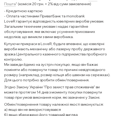
Пошта
" (комісія 20 грн. + 2% від суми замовлення)
- Кредитною карткою
- Оплата частинами ПриватБанк та monobank
LoveR гарантує відповідність ювелірних виробів умовам.
Загальним технічним умовам і надає гарантійне
обслуговування, яке включає усунення прихованих
недоліків, що виникли з вини виробника.
Купуючи прикраси в LoveR, будьте впевнені, що ювелірні
вироби мають механічну або лазерну пробу державного
зразка Центрального казенного підприємства пробірного
контролю.
Ми завжди йдемо на зустріч покупцю, якщо він бажає
поміняти або повернути товар по причині невідповідного
розміру (наприклад, розмір кільця або швензи на сережках).
Для цього потрібно зробити обмін/повернення.
Згідно Закону України "Про захист прав споживачів" ви
можете протягом 14 днів з моменту покупки повернути
товар при умові виконання норм, які зазначені у Законі.
Обмін/повернення товару належної якості виконується:
а) якщо він не використовувався
б) якщо збережено його товарний вигляд