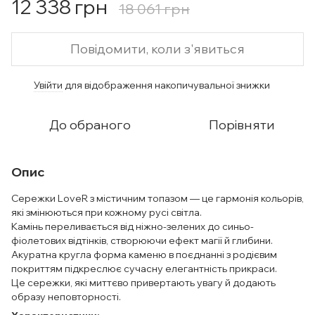
12 338 грн
18 061 грн
Повідомити, коли з'явиться
Увійти
для відображення накопичувальної знижки
%
До обраного
Порівняти
Опис
Сережки LoveR з містичним топазом — це гармонія кольорів,
які змінюються при кожному русі світла.
Камінь переливається від ніжно-зелених до синьо-
фіолетових відтінків, створюючи ефект магії й глибини.
Акуратна кругла форма каменю в поєднанні з родієвим
покриттям підкреслює сучасну елегантність прикраси.
Це сережки, які миттєво привертають увагу й додають
образу неповторності.