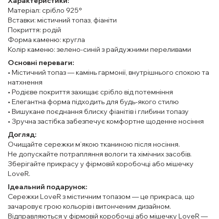
Характеристики:
Матеріал: срібло 925°
Вставки: містичний топаз, фіаніти
Покриття: родій
Форма каменю: кругла
Колір каменю: зелено-синій з райдужними переливами
Основні переваги:
• Містичний топаз — камінь гармонії, внутрішнього спокою та
натхнення
• Родієве покриття захищає срібло від потемніння
• Елегантна форма підходить для будь-якого стилю
• Вишукане поєднання блиску фіанітів і глибини топазу
• Зручна застібка забезпечує комфортне щоденне носіння
Догляд:
Очищайте сережки м’якою тканиною після носіння.
Не допускайте потрапляння вологи та хімічних засобів.
Зберігайте прикрасу у фірмовій коробочці або мішечку
LoveR.
Ідеальний подарунок:
Сережки LoveR з містичним топазом — це прикраса, що
зачаровує грою кольорів і витонченим дизайном.
Відправляються у фірмовій коробочці або мішечку LoveR —