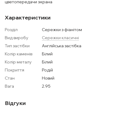
цветопередачи экрана
Характеристики
Розділ
Сережки з фіанітом
Вид виробу
Сережки класичні
Тип застібки
Англійська застібка
Колір каменів
Білий
Колір металу
Білий
Покриття
Родій
Стан
Новий
Вага
2.95
Відгуки