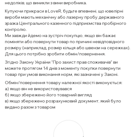
недоліків, що виникли з вини виробника.
Купуючи прикраси в LoveR, будьте впевнені, що ювелірні
вироби мають механічну або лазерну пробу державного
зразка Центрального казенного підприємства пробірного
контролю.
Ми завжди йдемо на зустріч покупцю, якщо він бажає
поміняти або повернути товар по причині невідповідного
розміру (наприклад, розмір кільця або швензи на сережках).
Для цього потрібно зробити обмін/повернення.
Згідно Закону України "Про захист прав споживачів" ви
можете протягом 14 днів з моменту покупки повернути
товар при умові виконання норм, які зазначені у Законі.
Обмін/повернення товару належної якості виконується:
а) якщо він не використовувався
б) якщо збережено його товарний вигляд
в) якщо збережено розрахунковий документ, який було
видано разом з товаром