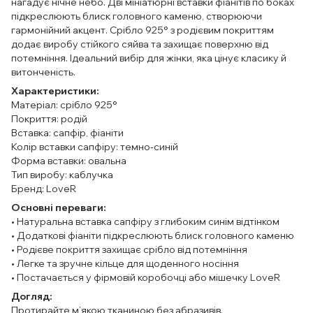
нагадує нічне небо. Дві мініатюрні вставки фіанітів по боках
підкреслюють блиск головного каменю, створюючи
гармонійний акцент. Срібло 925° з родієвим покриттям
додає виробу стійкого сяйва та захищає поверхню від
потемніння. Ідеальний вибір для жінки, яка цінує класику й
витонченість.
Характеристики:
Матеріал: срібло 925°
Покриття: родій
Вставка: сапфір, фіаніти
Колір вставки сапфіру: темно-синій
Форма вставки: овальна
Тип виробу: каблучка
Бренд: LoveR
Основні переваги:
• Натуральна вставка сапфіру з глибоким синім відтінком
• Додаткові фіаніти підкреслюють блиск головного каменю
• Родієве покриття захищає срібло від потемніння
• Легке та зручне кільце для щоденного носіння
• Постачається у фірмовій коробочці або мішечку LoveR
Догляд:
Протирайте м’якою тканиною без абразивів.