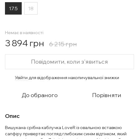
17.5
18
Немає в наявності
3 894 грн
6 215 грн
Повідомити, коли з'явиться
Увійти
для відображення накопичувальної знижки
%
До обраного
Порівняти
Опис
Вишукана срібна каблучка LoveR із овальною вставкою
сапфіру привертає погляд глибоким синім відтінком, який