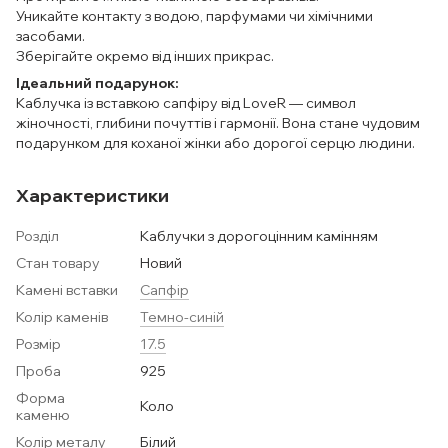
Уникайте контакту з водою, парфумами чи хімічними
засобами.
Зберігайте окремо від інших прикрас.
Ідеальний подарунок:
Каблучка із вставкою сапфіру від LoveR — символ
жіночності, глибини почуттів і гармонії. Вона стане чудовим
подарунком для коханої жінки або дорогої серцю людини.
Характеристики
Розділ
Каблучки з дорогоцінним камінням
Стан товару
Новий
Камені вставки
Сапфір
Колір каменів
Темно-синій
Розмір
17.5
Проба
925
Форма
Коло
каменю
Колір металу
Білий