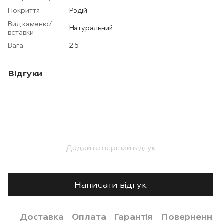
Покриття
Родій
Вид каменю/
Натуральний
вставки
Вага
2.5
Відгуки
Додайте перший відгук
Написати відгук
Доставка
Оплата
Гарантія
Повернення