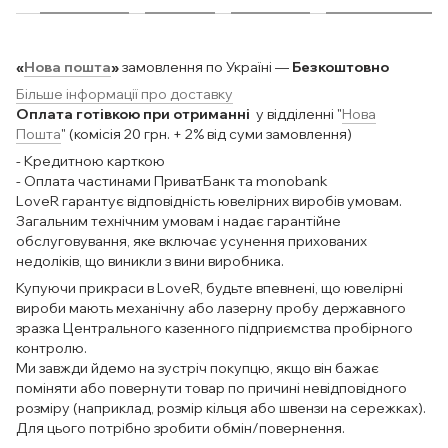
«
Нова пошта
»
замовлення по Україні —
Безкоштовно
Більше інформації про доставку
Оплата готівкою при отриманні
у відділенні "
Нова
Пошта
" (комісія 20 грн. + 2% від суми замовлення)
- Кредитною карткою
- Оплата частинами ПриватБанк та monobank
LoveR гарантує відповідність ювелірних виробів умовам.
Загальним технічним умовам і надає гарантійне
обслуговування, яке включає усунення прихованих
недоліків, що виникли з вини виробника.
Купуючи прикраси в LoveR, будьте впевнені, що ювелірні
вироби мають механічну або лазерну пробу державного
зразка Центрального казенного підприємства пробірного
контролю.
Ми завжди йдемо на зустріч покупцю, якщо він бажає
поміняти або повернути товар по причині невідповідного
розміру (наприклад, розмір кільця або швензи на сережках).
Для цього потрібно зробити обмін/повернення.