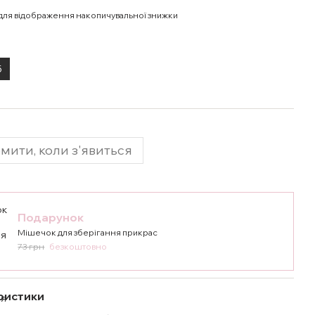
для відображення накопичувальної знижки
5
мити, коли з'явиться
Подарунок
Мішечок для зберігання прикрас
73 грн
безкоштовно
ристики