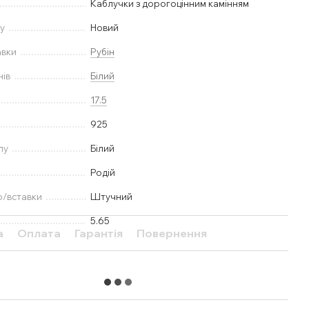
Каблучки з дорогоцінним камінням
у
Новий
авки
Рубін
нів
Білий
17.5
925
лу
Білий
Родій
ю/вставки
Штучний
5.65
а
Оплата
Гарантія
Повернення