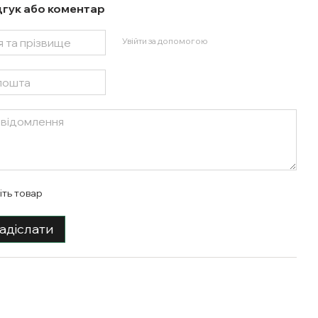
дгук або коментар
Увійти за допомогою
іть товар
адіслати