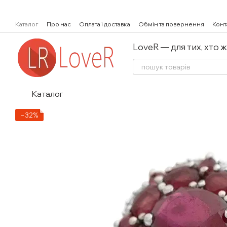
Перейти к основному контенту
Каталог
Про нас
Оплата і доставка
Обмін та повернення
Конт
LoveR — для тих, хто 
Каталог
−32%