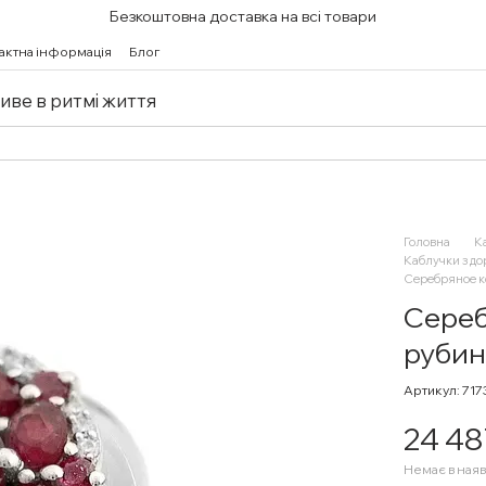
Безкоштовна доставка на всі товари
актна інформація
Блог
живе в ритмі життя
Головна
К
Каблучки з д
Серебряное к
Сереб
рубин
Артикул: 71
24 48
Немає в наяв