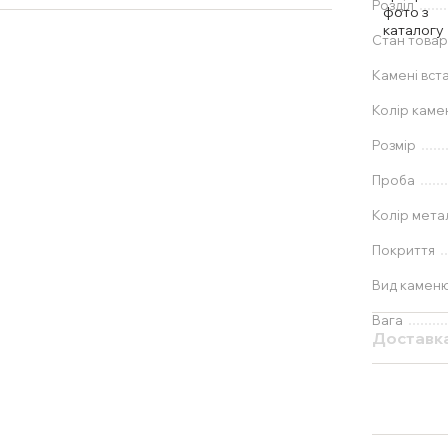
Розділ
Стан товар
Камені вст
Колір каме
Розмір
Проба
Колір мета
Покриття
Вид камен
Вага
Доставк