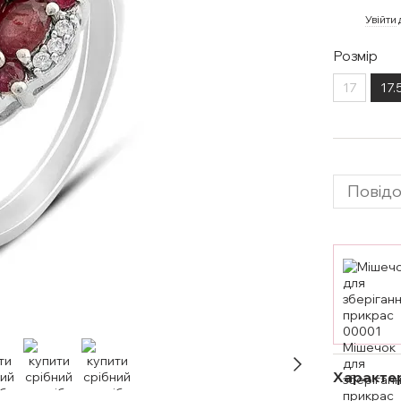
%
Увійти
Розмір
17
17.
Повідо
Характе