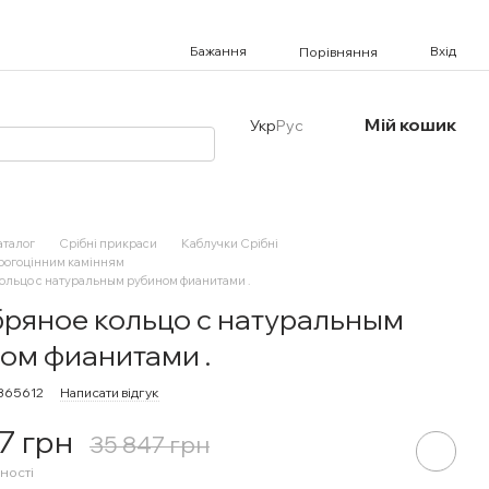
Бажання
Вхід
Порівняння
Мій кошик
Укр
Рус
аталог
Срібні прикраси
Каблучки Срібні
орогоцінним камінням
ольцо с натуральным рубином фианитами .
ряное кольцо с натуральным
ом фианитами .
7365612
Написати відгук
7 грн
35 847 грн
ності