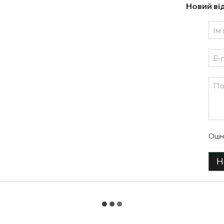
Новий ві
Оцін
Н