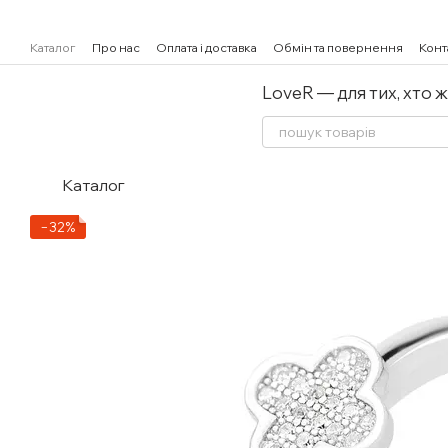
Перейти к основному контенту
Каталог
Про нас
Оплата і доставка
Обмін та повернення
Конт
LoveR — для тих, хто 
Каталог
−32%