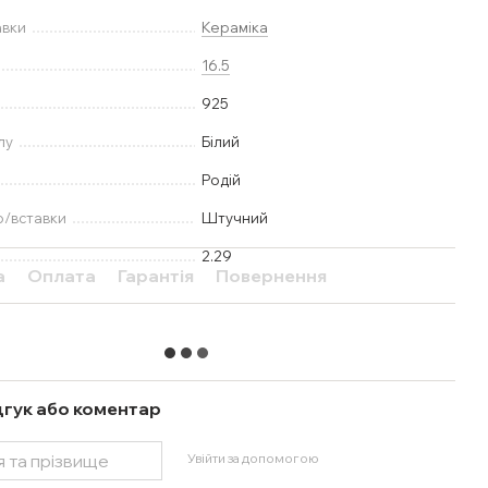
авки
Кераміка
16.5
925
лу
Білий
Родій
ю/вставки
Штучний
2.29
а
Оплата
Гарантія
Повернення
дгук або коментар
Увійти за допомогою