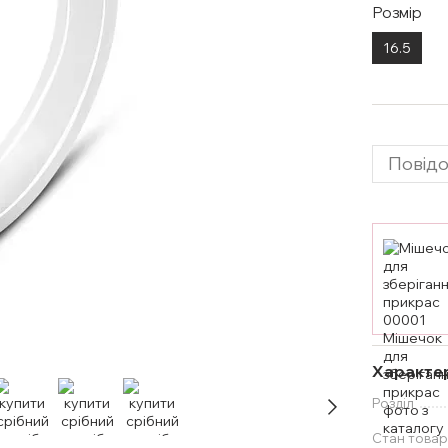
Розмір
16.5
Повідо
Характе
Розділ
Стан товар