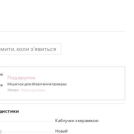
мити, коли з'явиться
Подарунок
Мішечок для зберігання прикрас
73 грн
безкоштовно
ристики
Каблучки з керамікою
у
Новий