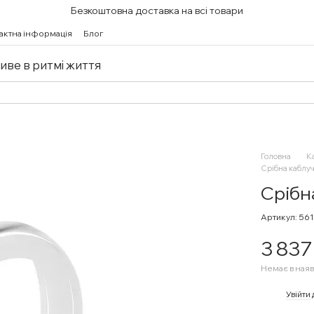
Безкоштовна доставка на всі товари
актна інформація
Блог
живе в ритмі життя
Головна
К
Срібна каблучк
Срібн
Артикул: 56
3 837
Немає в наяв
%
Увійти