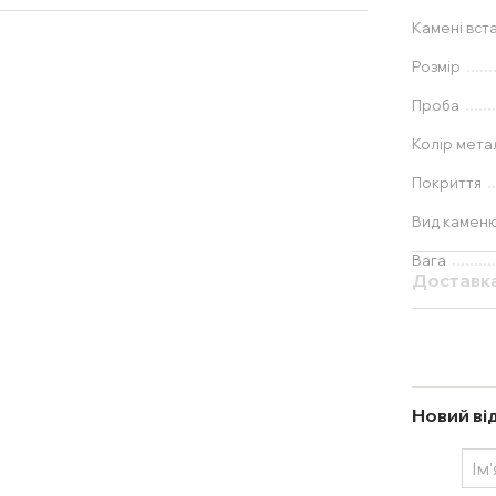
Камені вст
Розмір
Проба
Колір мета
Покриття
Вид камен
Вага
Доставк
Новий ві