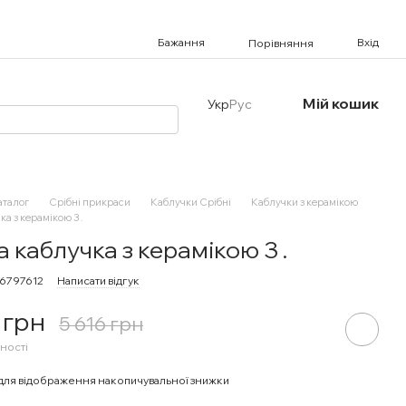
Бажання
Вхід
Порівняння
Мій кошик
Укр
Рус
аталог
Срібні прикраси
Каблучки Срібні
Каблучки з керамікою
а з керамікою 3 .
а каблучка з керамікою 3 .
16797612
Написати відгук
 грн
5 616 грн
ності
для відображення накопичувальної знижки