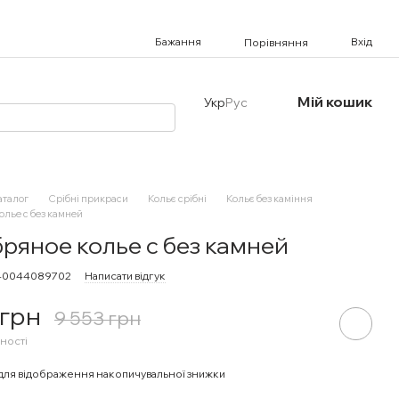
Бажання
Вхід
Порівняння
Мій кошик
Укр
Рус
аталог
Срібні прикраси
Кольє срібні
Кольє без каміння
олье с без камней
ряное колье с без камней
540044089702
Написати відгук
 грн
9 553 грн
ності
для відображення накопичувальної знижки