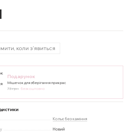
мити, коли з'явиться
Подарунок
Мішечок для зберігання прикрас
73 грн
безкоштовно
ристики
Кольє без каміння
у
Новий