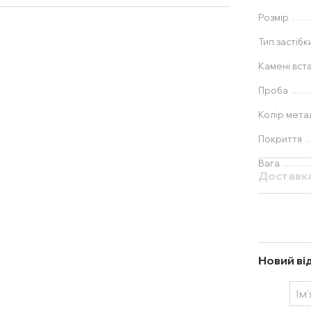
Розмір
Тип застібк
Камені вст
Проба
Колір мета
Покриття
Вага
Доставк
Новий ві