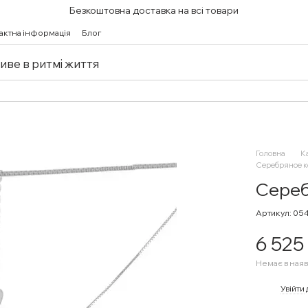
Безкоштовна доставка на всі товари
актна інформація
Блог
живе в ритмі життя
Головна
К
Серебряное к
Сереб
Артикул: 0
6 525
Немає в наяв
%
Увійти