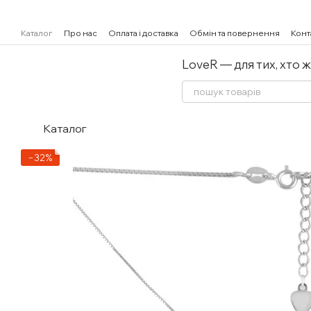
Перейти к основному контенту
Каталог
Про нас
Оплата і доставка
Обмін та повернення
Конт
LoveR — для тих, хто 
Каталог
−32%