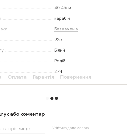
40-45см
и
карабін
авки
Без каменів
925
лу
Білий
Родій
2.74
а
Оплата
Гарантія
Повернення
дгук або коментар
Увійти за допомогою