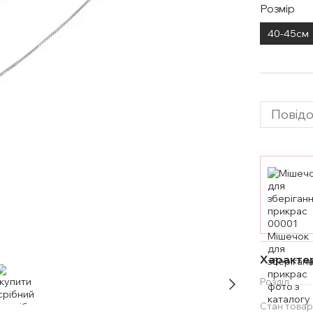
Розмір
40-45см
Повідо
Характе
Розділ
Стан товар