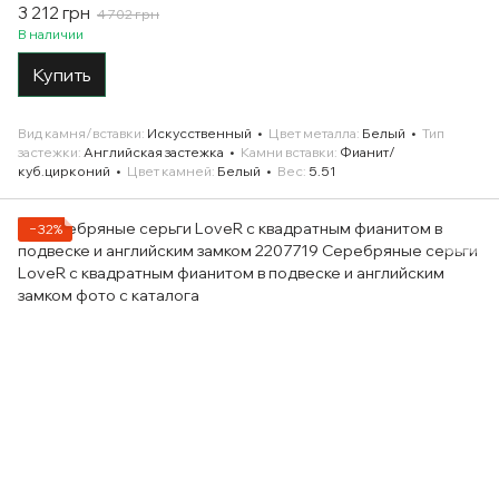
3 212 грн
4 702 грн
В наличии
Купить
Вид камня/вставки
Искусственный
Цвет металла
Белый
Тип
застежки
Английская застежка
Камни вставки
Фианит/
куб.цирконий
Цвет камней
Белый
Вес
5.51
−32%