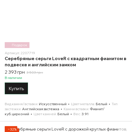
Подарок
Артикул: 2207719
Серебряные серьги LoveR с квадратным фианитом в
подвеске и английским замком
2 393 грн
3 503 грн
В наличии
Купить
Вид камня/вставки
Искусственный
Цвет металла
Белый
Тип
застежки
Английская застежка
Камни вставки
Фианит/
куб.цирконий
Цвет камней
Белый
Вес
3.91
−32%