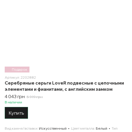
Подарок
Артикул: 2202882
Серебряные серьги LoveR подвесные с цепочными
элементами и фианитами, с английским замком
4 043 грн
5 919 грн
В наличии
Купить
Вид камня/вставки
Искусственный
Цвет металла
Белый
Тип