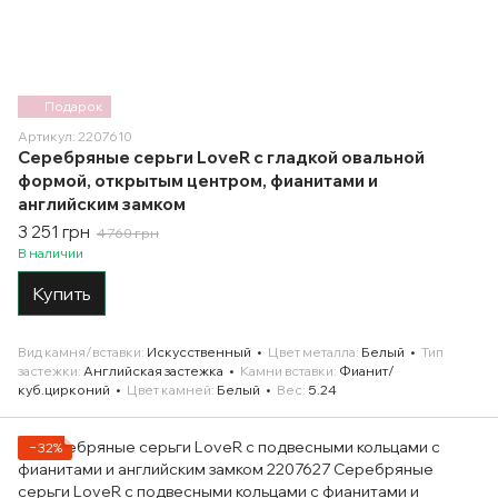
Подарок
Артикул: 2207610
Серебряные серьги LoveR с гладкой овальной
формой, открытым центром, фианитами и
английским замком
3 251 грн
4 760 грн
В наличии
Купить
Вид камня/вставки
Искусственный
Цвет металла
Белый
Тип
застежки
Английская застежка
Камни вставки
Фианит/
куб.цирконий
Цвет камней
Белый
Вес
5.24
−32%