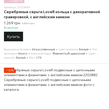
Подарок
Артикул: 2202844
Серебряные серьги LoveR кольца с декоративной
гравировкой, с английским замком
1 269 грн
1 857 грн
В наличии
Купить
Вид камня/вставки
Искусственный
Цвет металла
Белый
Тип
застежки
Конго
Камни вставки
Фианит/куб.цирконий
Цвет
камней
Белый
Вес
1.73
−32%