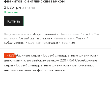
фианитов, с английским замком
2 625 грн
3 843 грн
В наличии
Купить
Вид камня/вставки
Искусственный
Цвет металла
Белый
Тип
застежки
Английская застежка
Камни вставки
Фианит/
куб.цирконий
Цвет камней
Белый
Вес
4.35
−32%