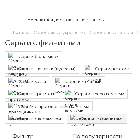
Бесплатная доставка на все товары
Каталог
Серебряные украшения
Серебряные серьги
С
Серьги с фианитами
Серьги без камней
Серьги гвоздики (пуссеты)
Серьги детские
Серьги кафы
Серьги кольцами
Серьги протяжки
Серьги с nano камнями
Серьги с драгоценными камнями
Серьги с керамикой
Серьги с фианитами
Фильтр
По популярности