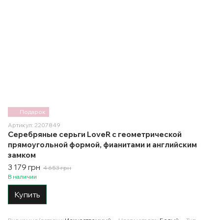
Подарок
Артикул: 2207849
Серебряные серьги LoveR с геометрической
прямоугольной формой, фианитами и английским
замком
3 179 грн
4 653 грн
В наличии
Купить