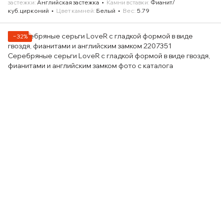
застежки
Английская застежка
Камни вставки
Фианит/
куб.цирконий
Цвет камней
Белый
Вес
5.79
−32%