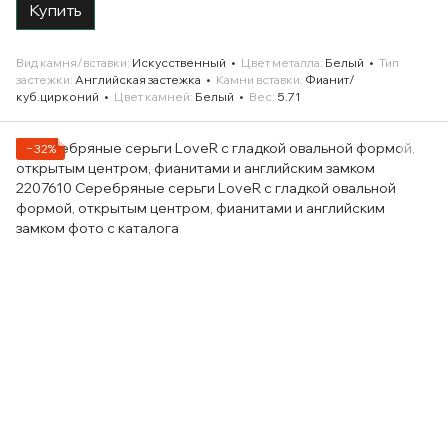
Купить
Вид камня/вставки
Искусственный
Цвет металла
Белый
Тип
застежки
Английская застежка
Камни вставки
Фианит/
куб.цирконий
Цвет камней
Белый
Вес
5.71
−32%