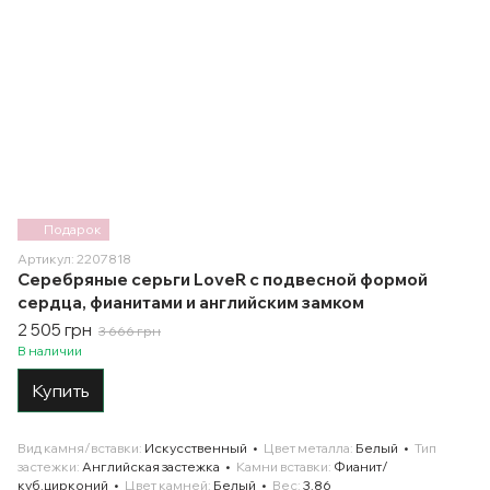
Подарок
Артикул: 2207818
Серебряные серьги LoveR с подвесной формой
сердца, фианитами и английским замком
2 505 грн
3 666 грн
В наличии
Купить
Вид камня/вставки
Искусственный
Цвет металла
Белый
Тип
застежки
Английская застежка
Камни вставки
Фианит/
куб.цирконий
Цвет камней
Белый
Вес
3.86