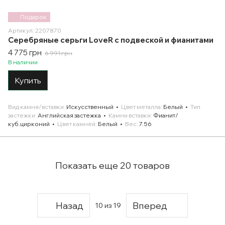
Подарок
Артикул: 2207870
Серебряные серьги LoveR с подвеской и фианитами
4 775 грн
6 991 грн
В наличии
Купить
Вид камня/вставки
Искусственный
Цвет металла
Белый
Тип
застежки
Английская застежка
Камни вставки
Фианит/
куб.цирконий
Цвет камней
Белый
Вес
7.56
Показать еще 20 товаров
Назад
Вперед
10
из 19