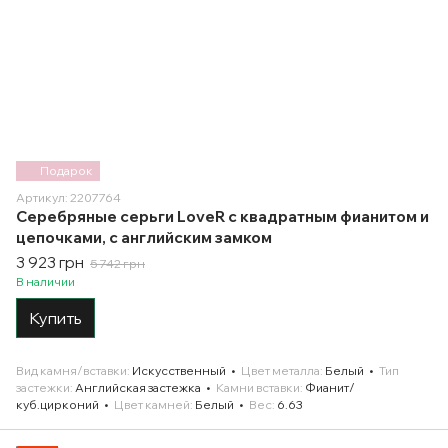
Подарок
Артикул: 2207764
Серебряные серьги LoveR с квадратным фианитом и
цепочками, с английским замком
3 923 грн
5 742 грн
В наличии
Купить
Вид камня/вставки
Искусственный
Цвет металла
Белый
Тип
застежки
Английская застежка
Камни вставки
Фианит/
куб.цирконий
Цвет камней
Белый
Вес
6.63