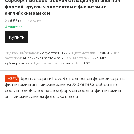
Серебряные серьги LoveR с гладкой удлинённой
формой, круглым элементом с фианитами и
английским замком
2 509 грн
3 674 грн
В наличии
Купить
Вид камня/вставки
Искусственный
Цвет металла
Белый
Тип
застежки
Английская застежка
Камни вставки
Фианит/
куб.цирконий
Цвет камней
Белый
Вес
3.92
−32%