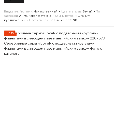
Вид камня/вставки
Искусственный
Цвет металла
Белый
Тип
застежки
Английская застежка
Камни вставки
Фианит/
куб.цирконий
Цвет камней
Белый
Вес
3.98
−32%