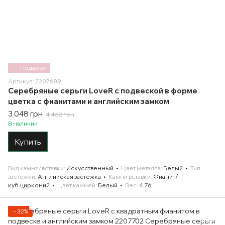
Подарок
Артикул: 2207689
Серебряные серьги LoveR с подвеской в форме
цветка с фианитами и английским замком
3 048 грн
4 462 грн
В наличии
Купить
Вид камня/вставки
Искусственный
Цвет металла
Белый
Тип
застежки
Английская застежка
Камни вставки
Фианит/
куб.цирконий
Цвет камней
Белый
Вес
4.76
−32%