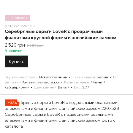
Подарок
Артикул: 2207511
Серебряные серьги LoveR с прозрачными
фианитами круглой формы и английским замком
2 520 грн
3 689 грн
В наличии
Купить
Вид камня/вставки
Искусственный
Цвет металла
Белый
Тип
застежки
Английская застежка
Камни вставки
Фианит/
куб.цирконий
Цвет камней
Белый
Вес
3.77
−32%