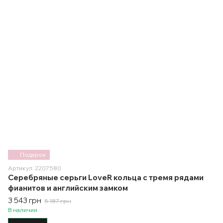
Подарок
Артикул: 2207580
Серебряные серьги LoveR кольца с тремя рядами
фианитов и английским замком
3 543 грн
5 187 грн
В наличии