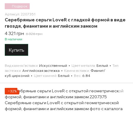
Подарок
Артикул: 2207351
Серебряные серьги LoveR с гладкой формой в виде
гвоздя, фианитами и английским замком
4 321 грн
6 326 грн
В наличии
Купить
Вид камня/вставки
Искусственный
Цвет металла
Белый
Тип
застежки
Английская застежка
Камни вставки
Фианит/
куб.цирконий
Цвет камней
Белый
Вес
6.84
−32%