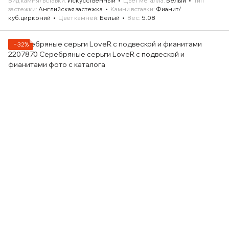
Вид камня/вставки
Искусственный
Цвет металла
Белый
Тип
застежки
Английская застежка
Камни вставки
Фианит/
куб.цирконий
Цвет камней
Белый
Вес
5.08
−32%