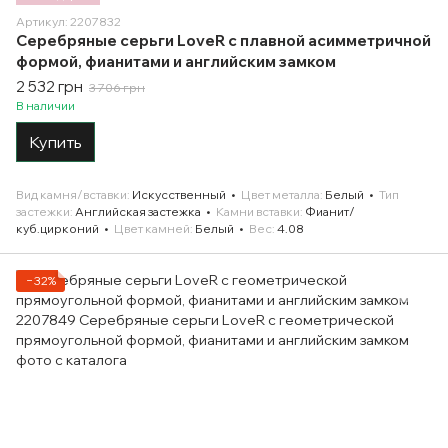
Артикул: 2207832
Серебряные серьги LoveR с плавной асимметричной
формой, фианитами и английским замком
2 532 грн
3 706 грн
В наличии
Купить
Вид камня/вставки
Искусственный
Цвет металла
Белый
Тип
застежки
Английская застежка
Камни вставки
Фианит/
куб.цирконий
Цвет камней
Белый
Вес
4.08
−32%