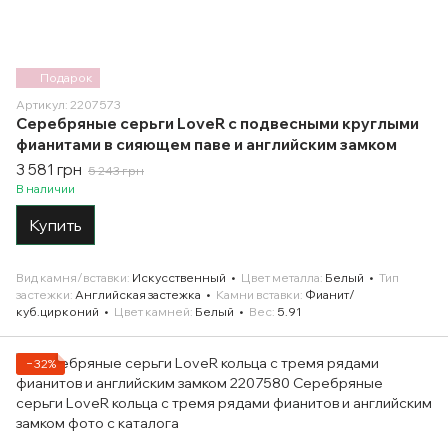
Подарок
Артикул: 2207573
Серебряные серьги LoveR с подвесными круглыми
фианитами в сияющем паве и английским замком
3 581 грн
5 243 грн
В наличии
Купить
Вид камня/вставки
Искусственный
Цвет металла
Белый
Тип
застежки
Английская застежка
Камни вставки
Фианит/
куб.цирконий
Цвет камней
Белый
Вес
5.91
−32%