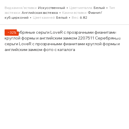
Вид камня/вставки
Искусственный
Цвет металла
Белый
Тип
застежки
Английская застежка
Камни вставки
Фианит/
куб.цирконий
Цвет камней
Белый
Вес
6.82
−32%