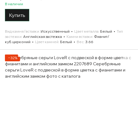
В наличии
Купить
Вид камня/вставки
Искусственный
Цвет металла
Белый
Тип
застежки
Английская застежка
Камни вставки
Фианит/
куб.цирконий
Цвет камней
Белый
Вес
3.66
−32%