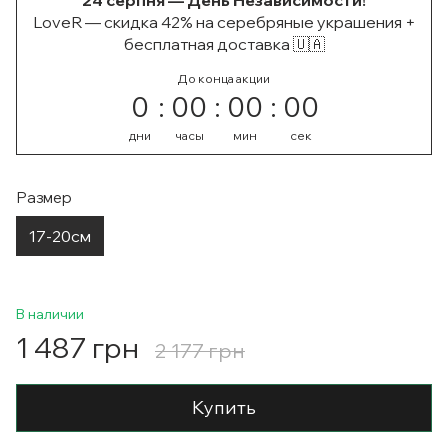
24 серпня — День Независимости!
LoveR — скидка 42% на серебряные украшения +
бесплатная доставка 🇺🇦
До конца акции
0
00
00
00
дни
часы
мин
сек
Размер
17-20см
В наличии
1 487 грн
2 177 грн
Купить