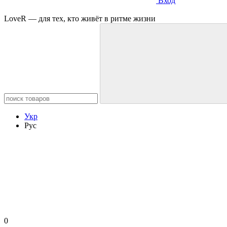
Вход
LoveR — для тех, кто живёт в ритме жизни
Укр
Рус
0