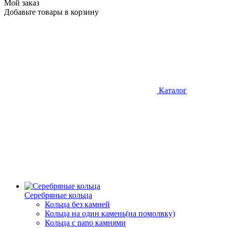
Мой заказ
Добавьте товары в корзину
Каталог
Серебряные кольца
Кольца без камней
Кольца на один камень(на помолвку)
Кольца с nano камнями