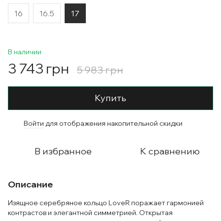
16
16.5
17
В наличии
3 743 грн
5 983 грн
Купить
Войти
для отображения накопительной скидки
%
В избранное
К сравнению
Описание
Изящное серебряное кольцо LoveR поражает гармонией
контрастов и элегантной симметрией. Открытая