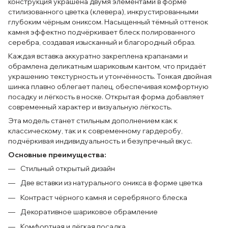
конструкция украшена двумя элементами в форме
стилизованного цветка (клевера), инкрустированными
глубоким чёрным ониксом. Насыщенный тёмный оттенок
камня эффектно подчёркивает блеск полированного
серебра, создавая изысканный и благородный образ.
Каждая вставка аккуратно закреплена крапанами и
обрамлена деликатным шариковым кантом, что придаёт
украшению текстурность и утончённость. Тонкая двойная
шинка плавно облегает палец, обеспечивая комфортную
посадку и лёгкость в носке. Открытая форма добавляет
современный характер и визуальную лёгкость.
Эта модель станет стильным дополнением как к
классическому, так и к современному гардеробу,
подчёркивая индивидуальность и безупречный вкус.
Основные преимущества:
Стильный открытый дизайн
Две вставки из натурального оникса в форме цветка
Контраст чёрного камня и серебряного блеска
Декоративное шариковое обрамление
Комфортная и лёгкая посадка