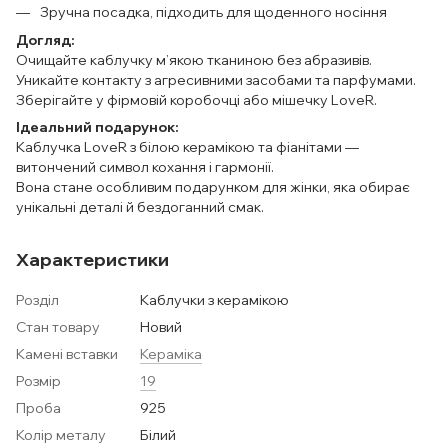
Зручна посадка, підходить для щоденного носіння
Догляд:
Очищайте каблучку м’якою тканиною без абразивів.
Уникайте контакту з агресивними засобами та парфумами.
Зберігайте у фірмовій коробочці або мішечку LoveR.
Ідеальний подарунок:
Каблучка LoveR з білою керамікою та фіанітами —
витончений символ кохання і гармонії.
Вона стане особливим подарунком для жінки, яка обирає
унікальні деталі й бездоганний смак.
Характеристики
Розділ
Каблучки з керамікою
Стан товару
Новий
Камені вставки
Кераміка
Розмір
19
Проба
925
Колір металу
Білий