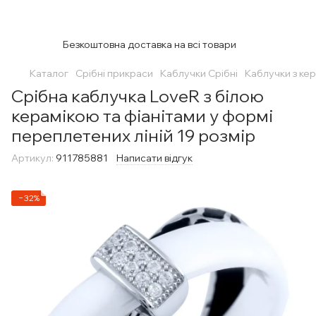
Безкоштовна доставка на всі товари
Каталог
Срібні прикраси
Каблучки Срібні
Каблучки з ке
Срібна каблучка LoveR з білою
керамікою та фіанітами у формі
переплетених ліній 19 розмір
Артикул:
911785881
Написати відгук
−32%