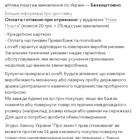
«
Нова пошта
»
замовлення по Україні —
Безкоштовно
Більше інформації про доставку
Оплата готівкою при отриманні
у відділенні "
Нова
Пошта
" (комісія 20 грн. + 2% від суми замовлення)
- Кредитною карткою
- Оплата частинами ПриватБанк та monobank
LoveR гарантує відповідність ювелірних виробів умовам.
Загальним технічним умовам і надає гарантійне
обслуговування, яке включає усунення прихованих
недоліків, що виникли з вини виробника.
Купуючи прикраси в LoveR, будьте впевнені, що ювелірні
вироби мають механічну або лазерну пробу державного
зразка Центрального казенного підприємства пробірного
контролю.
Ми завжди йдемо на зустріч покупцю, якщо він бажає
поміняти або повернути товар по причині невідповідного
розміру (наприклад, розмір кільця або швензи на сережках).
Для цього потрібно зробити обмін/повернення.
Згідно Закону України "Про захист прав споживачів" ви
можете протягом 14 днів з моменту покупки повернути
товар при умові виконання норм, які зазначені у Законі.