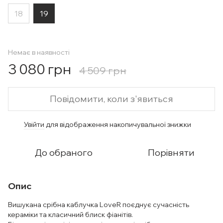
18
19
Немає в наявності
3 080 грн
4 509 грн
Повідомити, коли з'явиться
Увійти
для відображення накопичувальної знижки
%
До обраного
Порівняти
Опис
Вишукана срібна каблучка LoveR поєднує сучасність
кераміки та класичний блиск фіанітів.