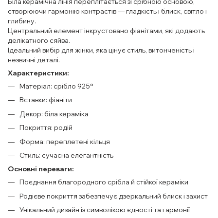
Біла керамічна лінія переплітається зі срібною основою,
створюючи гармонію контрастів — гладкість і блиск, світло і
глибину.
Центральний елемент інкрустовано фіанітами, які додають
делікатного сяйва.
Ідеальний вибір для жінки, яка цінує стиль, витонченість і
незвичні деталі.
Характеристики:
Матеріал: срібло 925°
Вставки: фіаніти
Декор: біла кераміка
Покриття: родій
Форма: переплетені кільця
Стиль: сучасна елегантність
Основні переваги:
Поєднання благородного срібла й стійкої кераміки
Родієве покриття забезпечує дзеркальний блиск і захист
Унікальний дизайн із символікою єдності та гармонії