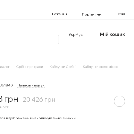
Бажання
Вхід
Порівняння
Мій кошик
Укр
Рус
аталог
Срібні прикраси
Каблучки Срібні
Каблучки з керамікою
0361840
Написати відгук
3 грн
20 426 грн
ності
для відображення накопичувальної знижки