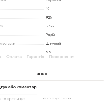
авки
Кераміка
19
925
лу
Білий
Родій
ю/вставки
Штучний
6.6
а
Оплата
Гарантія
Повернення
дгук або коментар
Увійти за допомогою