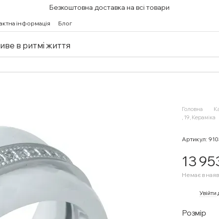
Безкоштовна доставка на всі товари
актна інформація
Блог
живе в ритмі життя
Головна
К
, 19, Кераміка
Артикул: 91
13 95
Немає в наяв
%
Увійти
Розмір