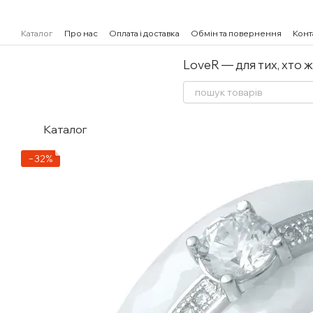
Перейти к основному контенту
Каталог
Про нас
Оплата і доставка
Обмін та повернення
Конт
LoveR — для тих, хто 
Каталог
−32%