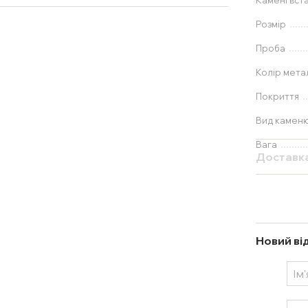
Камені вст
Розмір
Проба
Колір мета
Покриття
Вид камен
Вага
Доставк
Новий ві