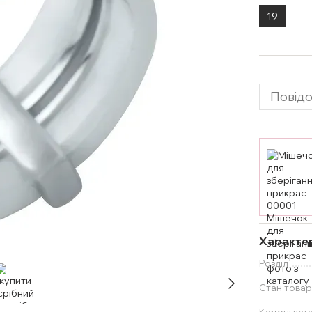
19
Повідо
Характе
Розділ
Стан товар