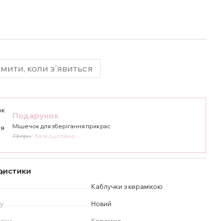
мити, коли з'явиться
Подарунок
Мішечок для зберігання прикрас
73 грн
безкоштовно
ристики
Каблучки з керамікою
у
Новий