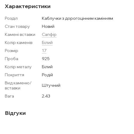
Характеристики
Розділ
Каблучки з дорогоцінним камінням
Стан товару
Новий
Камені вставки
Сапфір
Колір каменів
Білий
Розмір
17
Проба
925
Колір металу
Білий
Покриття
Родій
Вид каменю/
Штучний
вставки
Вага
2.43
Відгуки