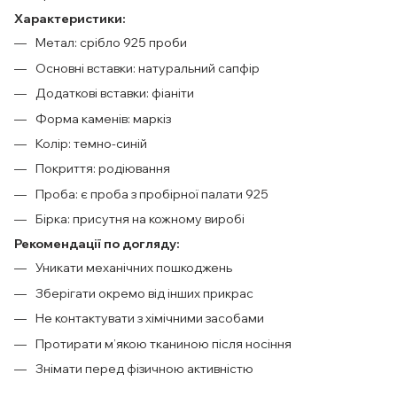
Характеристики:
Метал: срібло 925 проби
Основні вставки: натуральний сапфір
Додаткові вставки: фіаніти
Форма каменів: маркіз
Колір: темно-синій
Покриття: родіювання
Проба: є проба з пробірної палати 925
Бірка: присутня на кожному виробі
Рекомендації по догляду:
Уникати механічних пошкоджень
Зберігати окремо від інших прикрас
Не контактувати з хімічними засобами
Протирати м’якою тканиною після носіння
Знімати перед фізичною активністю