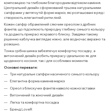
композицією та глибоким благородним відтінком каміння.
Центральний дизайн сформований трьома натуральними
сапфірами у витягнутій формі маркіз, які розташовані в ряд і
створюють елегантний ритм ліній.
Кожен сапфір обрамлений сяючим ореолом з дрібних
фіанітів, що підсилюють природну глибину синього кольору
та додають прикрасі яскравого блиску. Завдяки такому
рішенню каблучка виглядає ніжно, але водночас виразно та
розкішно.
Тонка срібна шинка забезпечує комфортну посадку, а
витончений дизайн робить прикрасу ідеальною як для
щоденного носіння, так і для особливих моментів.
Основні переваги:
Три натуральні сапфіри насиченого синього кольору
Елегантна форма каменів маркіз
Ореол з блискучих фіанітів навколо кожної вставки
Витончений та жіночний дизайн
Легка та комфортна посадка
Бренд LoveR