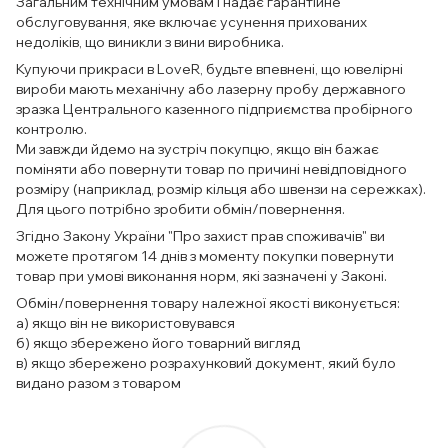
Загальним технічним умовам і надає гарантійне
обслуговування, яке включає усунення прихованих
недоліків, що виникли з вини виробника.
Купуючи прикраси в LoveR, будьте впевнені, що ювелірні
вироби мають механічну або лазерну пробу державного
зразка Центрального казенного підприємства пробірного
контролю.
Ми завжди йдемо на зустріч покупцю, якщо він бажає
поміняти або повернути товар по причині невідповідного
розміру (наприклад, розмір кільця або швензи на сережках).
Для цього потрібно зробити обмін/повернення.
Згідно Закону України "Про захист прав споживачів" ви
можете протягом 14 днів з моменту покупки повернути
товар при умові виконання норм, які зазначені у Законі.
Обмін/повернення товару належної якості виконується:
а) якщо він не використовувався
б) якщо збережено його товарний вигляд
в) якщо збережено розрахунковий документ, який було
видано разом з товаром