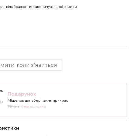
для відображення накопичувальної знижки
мити, коли з'явиться
Подарунок
Мішечок для зберігання прикрас
73 грн
безкоштовно
ристики