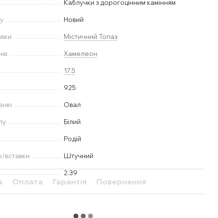
Каблучки з дорогоцінним камінням
у
Новий
авки
Містичний Топаз
нів
Хамелеон
17.5
925
меню
Овал
лу
Білий
Родій
ю/вставки
Штучний
2.39
а
Оплата
Гарантія
Повернення