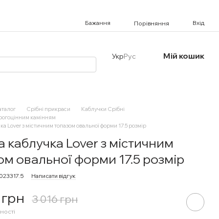
Бажання
Вхід
Порівняння
Мій кошик
Укр
Рус
аталог
Срібні прикраси
Каблучки Срібні
орогоцінним камінням
ка Lover з містичним топазом овальної форми 17.5 розмір
а каблучка Lover з містичним
ом овальної форми 17.5 розмір
023317.5
Написати відгук
 грн
3 016 грн
ності