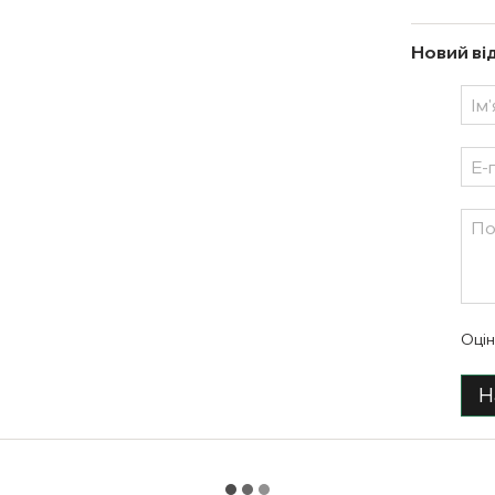
Новий ві
Оцін
Н