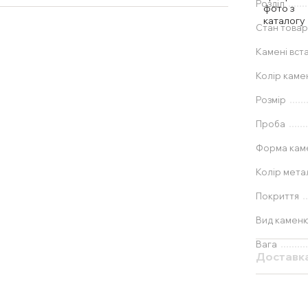
Розділ
Стан товар
Камені вст
Колір каме
Розмір
Проба
Форма ка
Колір мета
Покриття
Вид камен
Вага
Доставк