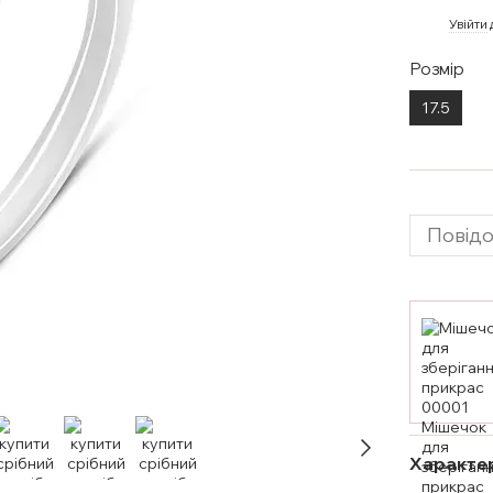
%
Увійти
Розмір
17.5
Повідо
Характе