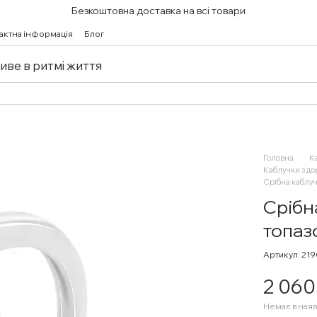
Безкоштовна доставка на всі товари
актна інформація
Блог
живе в ритмі життя
Головна
К
Каблучки з д
Срібна каблуч
Срібн
топаз
Артикул: 219
2 060
Немає в наяв