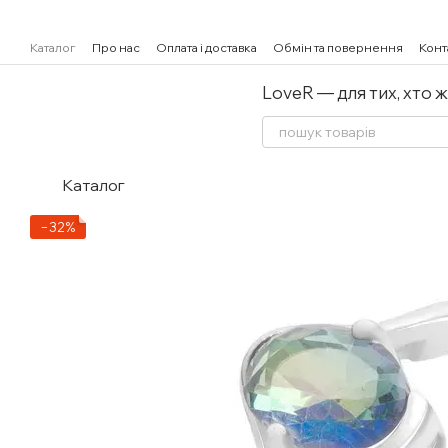
Перейти к основному контенту
Каталог
Про нас
Оплата і доставка
Обмін та повернення
Конт
LoveR — для тих, хто 
Каталог
−32%