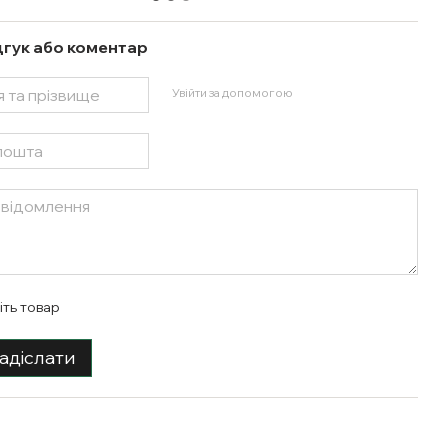
дгук або коментар
Увійти за допомогою
іть товар
адіслати