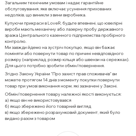
Загальним технічним умовам і надає гарантійне
обслуговування, яке включає усунення прихованих
недоліків, що виникли з вини виробника.
Купуючи прикраси в LoveR, будьте впевнені, що ювелірні
вироби мають механічну або лазерну пробу державного
зразка Центрального казенного підприємства пробірного
контролю.
Ми завжди йдемо на зустріч покупцю, якщо він бажає
поміняти або повернути товар по причині невідповідного
розміру (наприклад, розмір кільця або швензи на сережках).
Для цього потрібно зробити обмін/повернення.
Згідно Закону України "Про захист прав споживачів" ви
можете протягом 14 днів з моменту покупки повернути
товар при умові виконання норм, які зазначені у Законі.
Обмін/повернення товару належної якості виконується:
а) якщо він не використовувався
б) якщо збережено його товарний вигляд
в) якщо збережено розрахунковий документ, який було
видано разом з товаром