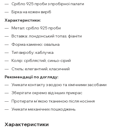
Срібло 925 проби з пробірної палати
Бірка на кожен виріб
Характеристики:
Метал: срібло 925 проби
Вставка: лондонський топаз, фіаніти
Форма каменю: овальна
Тип виробу: каблучка
Колір: сріблястий, синьо-сірий
Стиль: елегантний, класичний
Рекомендації по догляду:
Уникати контакту з водою та хімічними засобами
Зберігати окремо від інших прикрас
Протирати м’якою тканиною після носіння
Уникати механічних пошкоджень
Характеристики