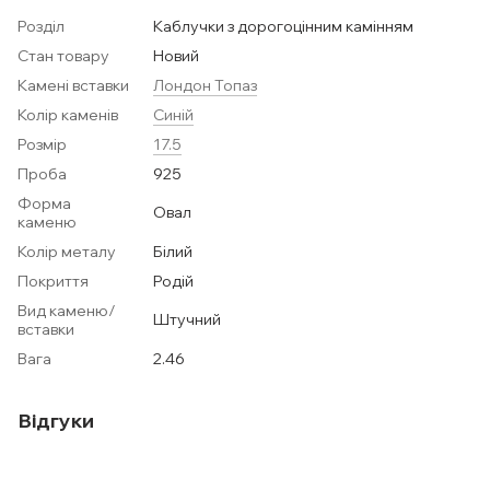
Розділ
Каблучки з дорогоцінним камінням
Стан товару
Новий
Камені вставки
Лондон Топаз
Колір каменів
Синій
Розмір
17.5
Проба
925
Форма
Овал
каменю
Колір металу
Білий
Покриття
Родій
Вид каменю/
Штучний
вставки
Вага
2.46
Відгуки