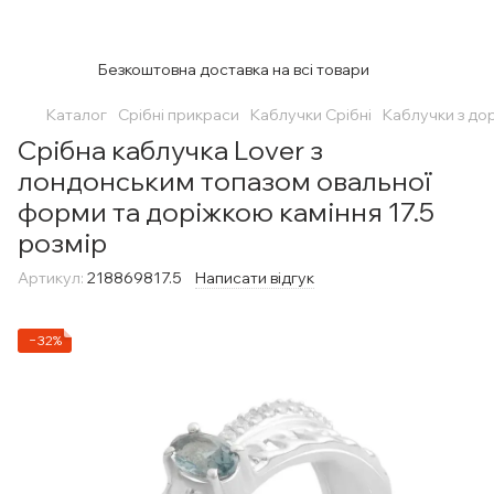
Безкоштовна доставка на всі товари
Каталог
Срібні прикраси
Каблучки Срібні
Каблучки з до
Срібна каблучка Lover з
лондонським топазом овальної
форми та доріжкою каміння 17.5
розмір
Артикул:
218869817.5
Написати відгук
−32%