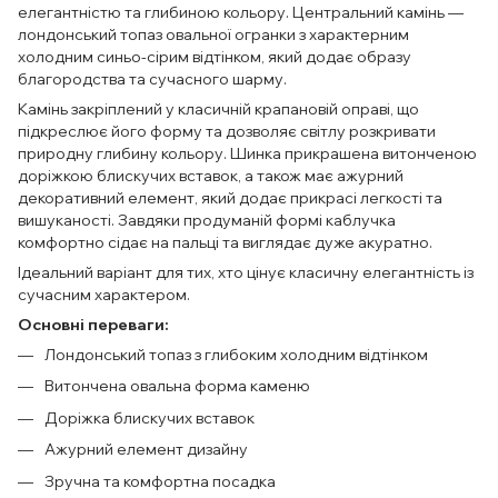
елегантністю та глибиною кольору. Центральний камінь —
лондонський топаз овальної огранки з характерним
холодним синьо-сірим відтінком, який додає образу
благородства та сучасного шарму.
Камінь закріплений у класичній крапановій оправі, що
підкреслює його форму та дозволяє світлу розкривати
природну глибину кольору. Шинка прикрашена витонченою
доріжкою блискучих вставок, а також має ажурний
декоративний елемент, який додає прикрасі легкості та
вишуканості. Завдяки продуманій формі каблучка
комфортно сідає на пальці та виглядає дуже акуратно.
Ідеальний варіант для тих, хто цінує класичну елегантність із
сучасним характером.
Основні переваги:
Лондонський топаз з глибоким холодним відтінком
Витончена овальна форма каменю
Доріжка блискучих вставок
Ажурний елемент дизайну
Зручна та комфортна посадка