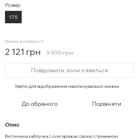
Розмір
17.5
Немає в наявності
2 121 грн
3 105 грн
Повідомити, коли з'явиться
Увійти
для відображення накопичувальної знижки
%
До обраного
Порівняти
Опис
Витончена каблучка Lover вражає своєю стриманою