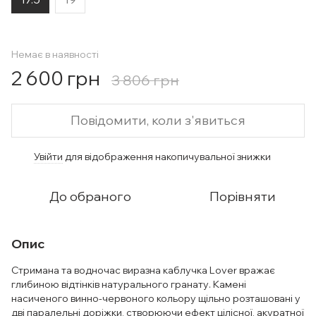
Немає в наявності
2 600 грн
3 806 грн
Повідомити, коли з'явиться
Увійти
для відображення накопичувальної знижки
%
До обраного
Порівняти
Опис
Стримана та водночас виразна каблучка Lover вражає
глибиною відтінків натурального гранату. Камені
насиченого винно-червоного кольору щільно розташовані у
дві паралельні доріжки, створюючи ефект цілісної, акуратної