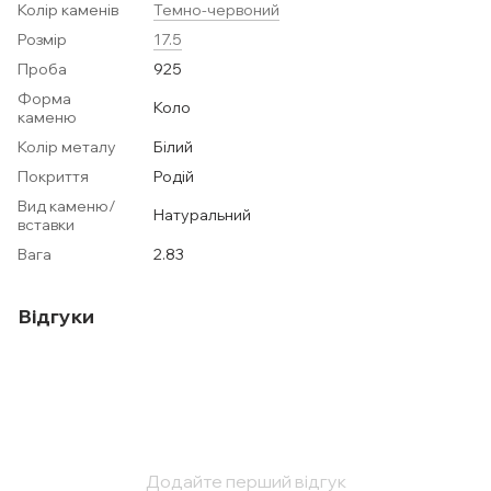
Колір каменів
Темно-червоний
Розмір
17.5
Проба
925
Форма
Коло
каменю
Колір металу
Білий
Покриття
Родій
Вид каменю/
Натуральний
вставки
Вага
2.83
Відгуки
Додайте перший відгук