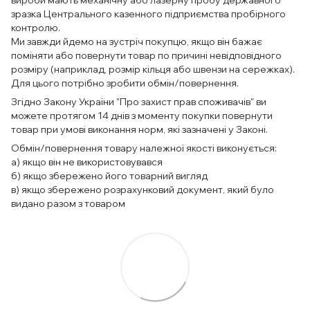
вироби мають механічну або лазерну пробу державного
зразка Центрального казенного підприємства пробірного
контролю.
Ми завжди йдемо на зустріч покупцю, якщо він бажає
поміняти або повернути товар по причині невідповідного
розміру (наприклад, розмір кільця або швензи на сережках).
Для цього потрібно зробити обмін/повернення.
Згідно Закону України "Про захист прав споживачів" ви
можете протягом 14 днів з моменту покупки повернути
товар при умові виконання норм, які зазначені у Законі.
Обмін/повернення товару належної якості виконується:
а) якщо він не використовувався
б) якщо збережено його товарний вигляд
в) якщо збережено розрахунковий документ, який було
видано разом з товаром