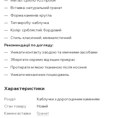
Метал: срібло 925 проби
Вставка: натуральний гранат
Форма каменів: кругла
Тип виробу: каблучка
Колір: сріблястий, бордовий
Стиль: класичний, мінімалістичний
Рекомендації по догляду:
Уникати контакту з водою та хімічними засобами
Зберігати окремо від інших прикрас
Протирати м’якою тканиною після носіння
Уникати механічних пошкоджень
Характеристики
Розділ
Каблучки з дорогоцінним камінням
Стан товару
Новий
Камені вставки
Гранат