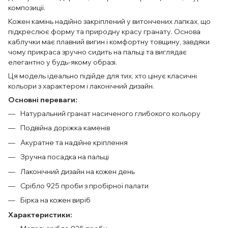
композиції.
Кожен камінь надійно закріплений у витончених лапках, що
підкреслює форму та природну красу гранату. Основа
каблучки має плавний вигин і комфортну товщину, завдяки
чому прикраса зручно сидить на пальці та виглядає
елегантно у будь-якому образі.
Ця модель ідеально підійде для тих, хто цінує класичні
кольори з характером і лаконічний дизайн.
Основні переваги:
Натуральний гранат насиченого глибокого кольору
Подвійна доріжка каменів
Акуратне та надійне кріплення
Зручна посадка на пальці
Лаконічний дизайн на кожен день
Срібло 925 проби з пробірної палати
Бірка на кожен виріб
Характеристики: