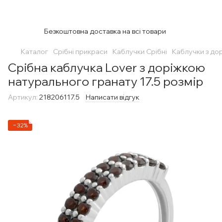
Безкоштовна доставка на всі товари
Каталог
Срібні прикраси
Каблучки Срібні
Каблучки з до
Срібна каблучка Lover з доріжкою
натурального гранату 17.5 розмір
Артикул:
218206117.5
Написати відгук
−32%